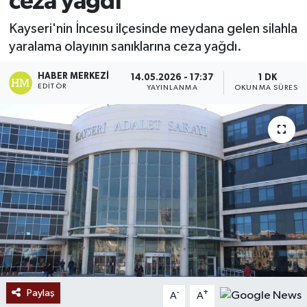
ceza yağdı
Ekonomi
Kayseri'nin İncesu ilçesinde meydana gelen silahla
yaralama olayının sanıklarına ceza yağdı.
Sağlık
HABER MERKEZI
14.05.2026 - 17:37
1 DK
EDITÖR
YAYINLANMA
OKUNMA SÜRESI
Tokat Haber
Paylaş
-
+
A
A