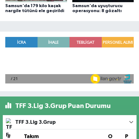
Samsun'da 179 kilo kaçak
Samsun'da uyuşturucu
nargile tütünü ele geçirildi
operasyonu: 8 gözaltı
TFF 3.Lig 3.Grup Puan Durumu
TFF 3.Lig 3.Grup
#
Takım
O
P