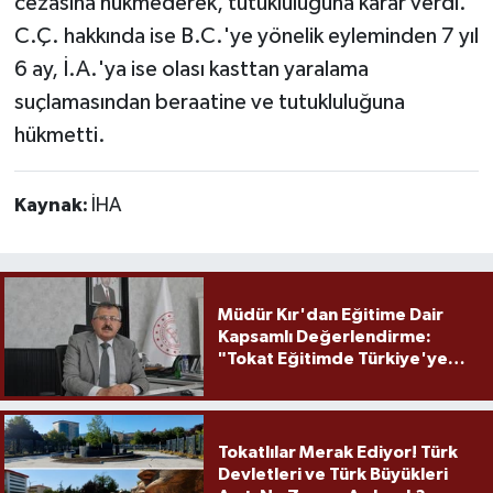
cezasına hükmederek, tutukluluğuna karar verdi.
C.Ç. hakkında ise B.C.'ye yönelik eyleminden 7 yıl
6 ay, İ.A.'ya ise olası kasttan yaralama
suçlamasından beraatine ve tutukluluğuna
hükmetti.
Kaynak:
İHA
Müdür Kır'dan Eğitime Dair
Kapsamlı Değerlendirme:
"Tokat Eğitimde Türkiye'ye
Örnek Olmaya Devam Ediyor"
Tokatlılar Merak Ediyor! Türk
Devletleri ve Türk Büyükleri