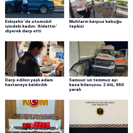
Eskişehir'de otomobil
Muhtarın karpuz kabuğu
içindeki kadını 'Aldattın'
tepkisi
diyerek darp etti
Darp edilen yaşlı adam
Samsun'un temmuz ayı
hastaneye kaldırıldı
kaza bilançosu: 2 ölü, 960
yaralı