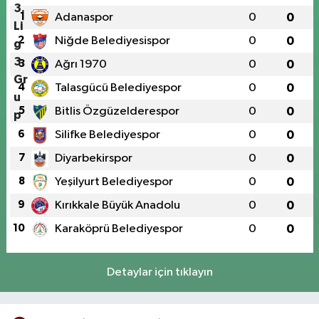
1
Adanaspor
0
0
2
Niğde Belediyesispor
0
0
3
Ağrı 1970
0
0
4
Talasgücü Belediyespor
0
0
5
Bitlis Özgüzelderespor
0
0
6
Silifke Belediyespor
0
0
7
Diyarbekirspor
0
0
8
Yeşilyurt Belediyespor
0
0
9
Kırıkkale Büyük Anadolu
0
0
10
Karaköprü Belediyespor
0
0
Detaylar için tıklayın