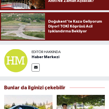
Anıtı Ne Zaman Açılacak?
Doğukent’te Kaza Geliyorum
Diyor! TOKİ Köprüsü Acil
Işıklandırma Bekliyor
EDITÖR HAKKINDA
Haber Merkezi
Bunlar da ilginizi çekebilir