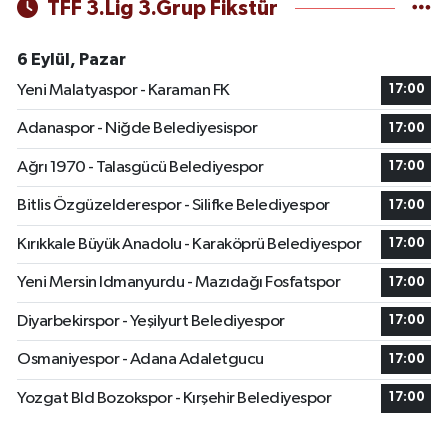
TFF 3.Lig 3.Grup Fikstür
6 Eylül, Pazar
Yeni Malatyaspor - Karaman FK
17:00
Adanaspor - Niğde Belediyesispor
17:00
Ağrı 1970 - Talasgücü Belediyespor
17:00
Bitlis Özgüzelderespor - Silifke Belediyespor
17:00
Kırıkkale Büyük Anadolu - Karaköprü Belediyespor
17:00
Yeni Mersin Idmanyurdu - Mazıdağı Fosfatspor
17:00
Diyarbekirspor - Yeşilyurt Belediyespor
17:00
Osmaniyespor - Adana Adaletgucu
17:00
Yozgat Bld Bozokspor - Kırşehir Belediyespor
17:00