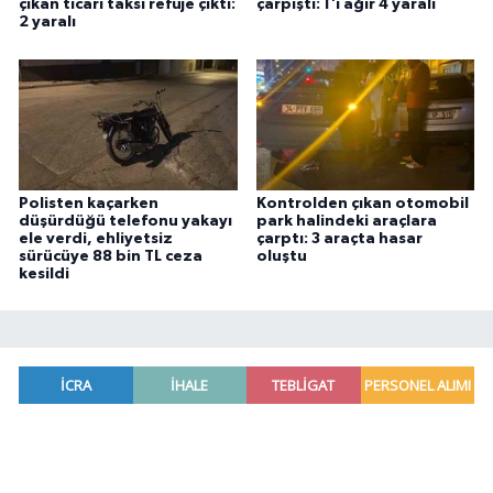
çıkan ticari taksi refüje çıktı:
çarpıştı: 1'i ağır 4 yaralı
2 yaralı
Polisten kaçarken
Kontrolden çıkan otomobil
düşürdüğü telefonu yakayı
park halindeki araçlara
ele verdi, ehliyetsiz
çarptı: 3 araçta hasar
sürücüye 88 bin TL ceza
oluştu
kesildi