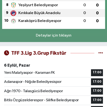
8
Yeşilyurt Belediyespor
0
0
9
Kırıkkale Büyük Anadolu
0
0
10
Karaköprü Belediyespor
0
0
Detaylar için tıklayın
TFF 3.Lig 3.Grup Fikstür
6 Eylül, Pazar
Yeni Malatyaspor - Karaman FK
17:00
Adanaspor - Niğde Belediyesispor
17:00
Ağrı 1970 - Talasgücü Belediyespor
17:00
Bitlis Özgüzelderespor - Silifke Belediyespor
17:00