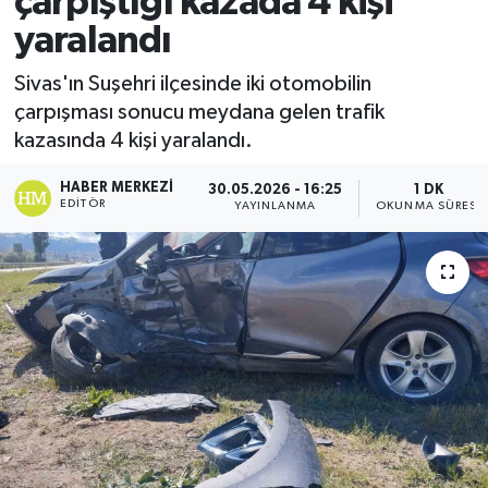
çarpıştığı kazada 4 kişi
yaralandı
Ekonomi
Sivas'ın Suşehri ilçesinde iki otomobilin
Sağlık
çarpışması sonucu meydana gelen trafik
kazasında 4 kişi yaralandı.
Tokat Haber
HABER MERKEZI
30.05.2026 - 16:25
1 DK
EDITÖR
YAYINLANMA
OKUNMA SÜRESI