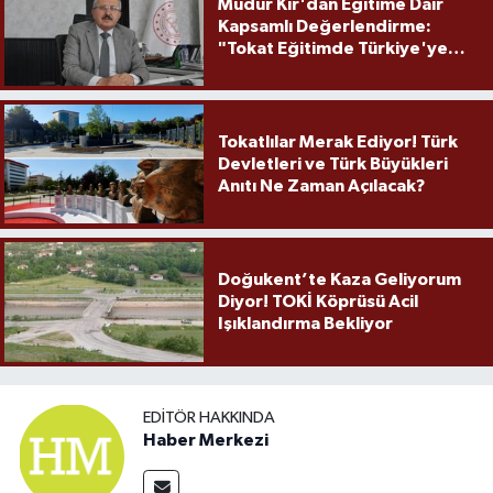
Müdür Kır'dan Eğitime Dair
Kapsamlı Değerlendirme:
"Tokat Eğitimde Türkiye'ye
Örnek Olmaya Devam Ediyor"
Tokatlılar Merak Ediyor! Türk
Devletleri ve Türk Büyükleri
Anıtı Ne Zaman Açılacak?
Doğukent’te Kaza Geliyorum
Diyor! TOKİ Köprüsü Acil
Işıklandırma Bekliyor
EDITÖR HAKKINDA
Haber Merkezi