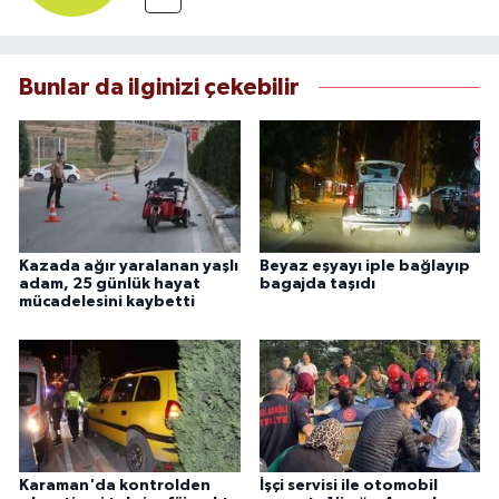
Bunlar da ilginizi çekebilir
Kazada ağır yaralanan yaşlı
Beyaz eşyayı iple bağlayıp
adam, 25 günlük hayat
bagajda taşıdı
mücadelesini kaybetti
Karaman'da kontrolden
İşçi servisi ile otomobil