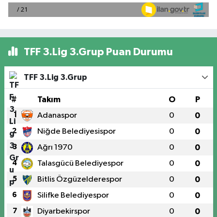
TFF 3.Lig 3.Grup Puan Durumu
TFF 3.Lig 3.Grup
#
Takım
O
P
1
Adanaspor
0
0
2
Niğde Belediyesispor
0
0
3
Ağrı 1970
0
0
4
Talasgücü Belediyespor
0
0
5
Bitlis Özgüzelderespor
0
0
6
Silifke Belediyespor
0
0
7
Diyarbekirspor
0
0