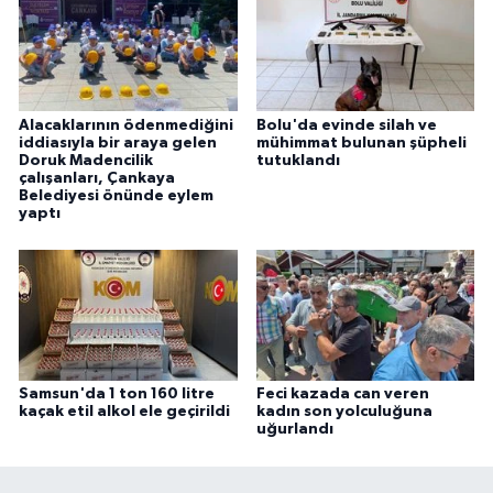
Alacaklarının ödenmediğini
Bolu'da evinde silah ve
iddiasıyla bir araya gelen
mühimmat bulunan şüpheli
Doruk Madencilik
tutuklandı
çalışanları, Çankaya
Belediyesi önünde eylem
yaptı
Samsun'da 1 ton 160 litre
Feci kazada can veren
kaçak etil alkol ele geçirildi
kadın son yolculuğuna
uğurlandı