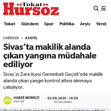
Tokat
Nöbetçi Eczaneler
Tokat
Gündem
Spor
Politika
Arşiv
Yerel
Türkiye Gündemi
Hava Durumu
HABERLER
ASAYIŞ
Gündem
Tokat Namaz Vakitleri
Sivas’ta makilik alanda
çıkan yangına müdahale
Asayiş
Trafik Durumu
ediliyor
Spor
Süper Lig Puan Durumu ve Fikstür
Sivas’ın Zara ilçesi Geminbeli Geçidi’nde makilik
alanda çıkan yangın kontrol altına alınmaya
Politika
Tüm Manşetler
çalışılıyor.
Tokat Spor
Son Dakika Haberleri
HABER MERKEZI
03.09.2025 - 14:50
EDITÖR
YAYINLANMA
Eğitim
Haber Arşivi