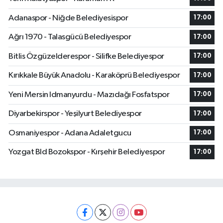
Adanaspor - Niğde Belediyesispor
17:00
Ağrı 1970 - Talasgücü Belediyespor
17:00
Bitlis Özgüzelderespor - Silifke Belediyespor
17:00
Kırıkkale Büyük Anadolu - Karaköprü Belediyespor
17:00
Yeni Mersin Idmanyurdu - Mazıdağı Fosfatspor
17:00
Diyarbekirspor - Yeşilyurt Belediyespor
17:00
Osmaniyespor - Adana Adaletgucu
17:00
Yozgat Bld Bozokspor - Kırşehir Belediyespor
17:00