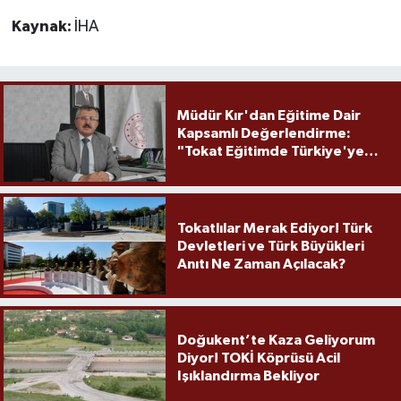
Kaynak:
İHA
Müdür Kır'dan Eğitime Dair
Kapsamlı Değerlendirme:
"Tokat Eğitimde Türkiye'ye
Örnek Olmaya Devam Ediyor"
Tokatlılar Merak Ediyor! Türk
Devletleri ve Türk Büyükleri
Anıtı Ne Zaman Açılacak?
Doğukent’te Kaza Geliyorum
Diyor! TOKİ Köprüsü Acil
Işıklandırma Bekliyor