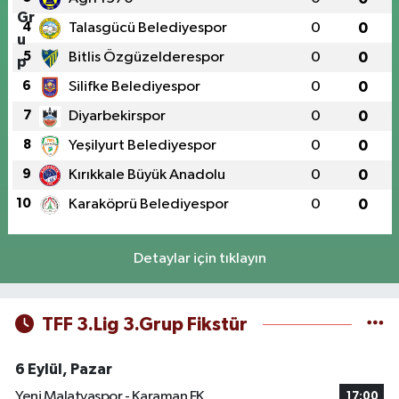
4
Talasgücü Belediyespor
0
0
5
Bitlis Özgüzelderespor
0
0
6
Silifke Belediyespor
0
0
7
Diyarbekirspor
0
0
8
Yeşilyurt Belediyespor
0
0
9
Kırıkkale Büyük Anadolu
0
0
10
Karaköprü Belediyespor
0
0
Detaylar için tıklayın
TFF 3.Lig 3.Grup Fikstür
6 Eylül, Pazar
Yeni Malatyaspor - Karaman FK
17:00