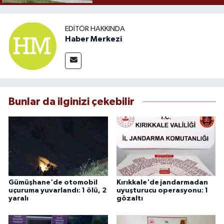
EDITÖR HAKKINDA
Haber Merkezi
Bunlar da ilginizi çekebilir
Gümüşhane'de otomobil
Kırıkkale'de jandarmadan
uçuruma yuvarlandı: 1 ölü, 2
uyuşturucu operasyonu: 1
yaralı
gözaltı