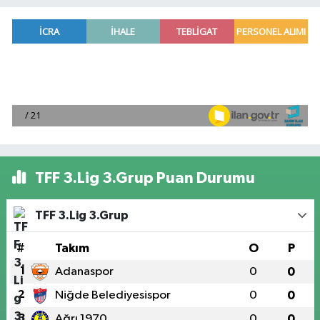
TFF 3.Lig 3.Grup Puan Durumu
TFF 3.Lig 3.Grup
#
Takım
O
P
1
Adanaspor
0
0
2
Niğde Belediyesispor
0
0
3
Ağrı 1970
0
0