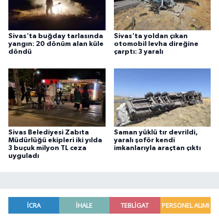
Sivas'ta buğday tarlasında
Sivas'ta yoldan çıkan
yangın: 20 dönüm alan küle
otomobil levha direğine
döndü
çarptı: 3 yaralı
Sivas Belediyesi Zabıta
Saman yüklü tır devrildi,
Müdürlüğü ekipleri iki yılda
yaralı şoför kendi
3 buçuk milyon TL ceza
imkanlarıyla araçtan çıktı
uyguladı