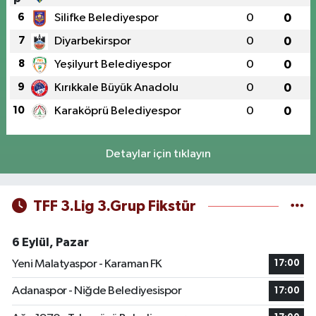
6
Silifke Belediyespor
0
0
7
Diyarbekirspor
0
0
8
Yeşilyurt Belediyespor
0
0
9
Kırıkkale Büyük Anadolu
0
0
10
Karaköprü Belediyespor
0
0
Detaylar için tıklayın
TFF 3.Lig 3.Grup Fikstür
6 Eylül, Pazar
Yeni Malatyaspor - Karaman FK
17:00
Adanaspor - Niğde Belediyesispor
17:00