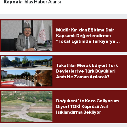
Kaynak:
İhlas Haber Ajansı
Müdür Kır'dan Eğitime Dair
Kapsamlı Değerlendirme:
"Tokat Eğitimde Türkiye'ye
Örnek Olmaya Devam Ediyor"
Tokatlılar Merak Ediyor! Türk
Devletleri ve Türk Büyükleri
Anıtı Ne Zaman Açılacak?
Doğukent’te Kaza Geliyorum
Diyor! TOKİ Köprüsü Acil
Işıklandırma Bekliyor