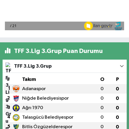
TFF 3.Lig 3.Grup Puan Durumu
TFF 3.Lig 3.Grup
#
Takım
O
P
1
Adanaspor
0
0
2
Niğde Belediyesispor
0
0
3
Ağrı 1970
0
0
4
Talasgücü Belediyespor
0
0
5
Bitlis Özgüzelderespor
0
0