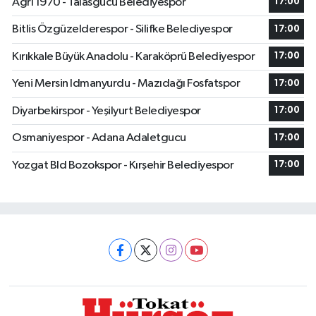
Ağrı 1970 - Talasgücü Belediyespor
17:00
Bitlis Özgüzelderespor - Silifke Belediyespor
17:00
Kırıkkale Büyük Anadolu - Karaköprü Belediyespor
17:00
Yeni Mersin Idmanyurdu - Mazıdağı Fosfatspor
17:00
Diyarbekirspor - Yeşilyurt Belediyespor
17:00
Osmaniyespor - Adana Adaletgucu
17:00
Yozgat Bld Bozokspor - Kırşehir Belediyespor
17:00