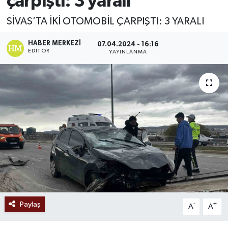
çarpıştı: 3 yaralı
Ekonomi
SİVAS’TA İKİ OTOMOBİL ÇARPIŞTI: 3 YARALI
Sağlık
HABER MERKEZI
07.04.2024 - 16:16
EDITÖR
YAYINLANMA
Tokat Haber
Paylaş
-
+
A
A