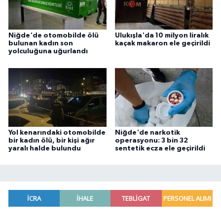
Niğde'de otomobilde ölü
Ulukışla'da 10 milyon liralık
bulunan kadın son
kaçak makaron ele geçirildi
yolculuğuna uğurlandı
Yol kenarındaki otomobilde
Niğde'de narkotik
bir kadın ölü, bir kişi ağır
operasyonu: 3 bin 32
yaralı halde bulundu
sentetik ecza ele geçirildi