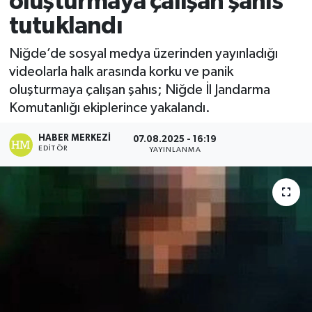
oluşturmaya çalışan şahıs
tutuklandı
Ekonomi
Niğde’de sosyal medya üzerinden yayınladığı
Sağlık
videolarla halk arasında korku ve panik
oluşturmaya çalışan şahıs; Niğde İl Jandarma
Tokat Haber
Komutanlığı ekiplerince yakalandı.
HABER MERKEZI
07.08.2025 - 16:19
EDITÖR
YAYINLANMA