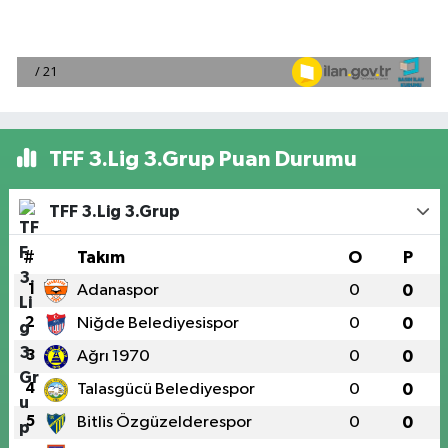
TFF 3.Lig 3.Grup Puan Durumu
TFF 3.Lig 3.Grup
#
Takım
O
P
1
Adanaspor
0
0
2
Niğde Belediyesispor
0
0
3
Ağrı 1970
0
0
4
Talasgücü Belediyespor
0
0
5
Bitlis Özgüzelderespor
0
0