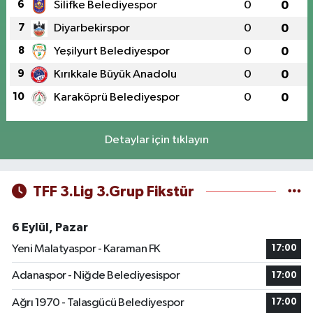
6
Silifke Belediyespor
0
0
7
Diyarbekirspor
0
0
8
Yeşilyurt Belediyespor
0
0
9
Kırıkkale Büyük Anadolu
0
0
10
Karaköprü Belediyespor
0
0
Detaylar için tıklayın
TFF 3.Lig 3.Grup Fikstür
6 Eylül, Pazar
Yeni Malatyaspor - Karaman FK
17:00
Adanaspor - Niğde Belediyesispor
17:00
Ağrı 1970 - Talasgücü Belediyespor
17:00