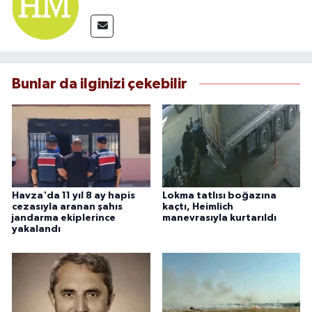
Bunlar da ilginizi çekebilir
Havza'da 11 yıl 8 ay hapis
Lokma tatlısı boğazına
cezasıyla aranan şahıs
kaçtı, Heimlich
jandarma ekiplerince
manevrasıyla kurtarıldı
yakalandı