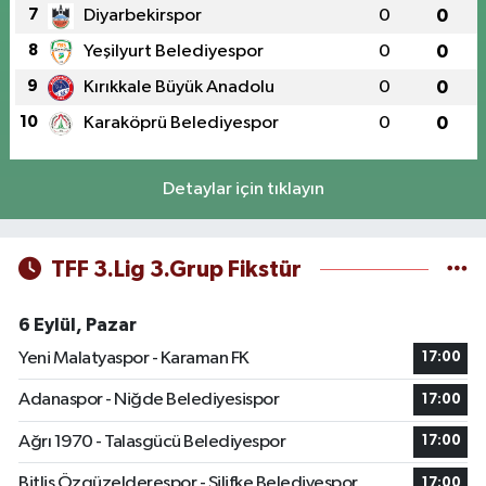
7
Diyarbekirspor
0
0
8
Yeşilyurt Belediyespor
0
0
9
Kırıkkale Büyük Anadolu
0
0
10
Karaköprü Belediyespor
0
0
Detaylar için tıklayın
TFF 3.Lig 3.Grup Fikstür
6 Eylül, Pazar
Yeni Malatyaspor - Karaman FK
17:00
Adanaspor - Niğde Belediyesispor
17:00
Ağrı 1970 - Talasgücü Belediyespor
17:00
Bitlis Özgüzelderespor - Silifke Belediyespor
17:00