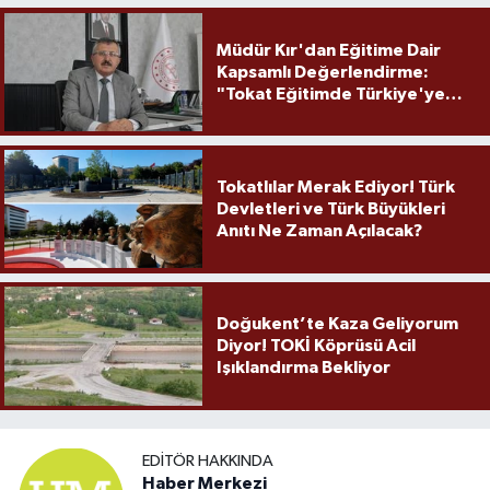
Müdür Kır'dan Eğitime Dair
Kapsamlı Değerlendirme:
"Tokat Eğitimde Türkiye'ye
Örnek Olmaya Devam Ediyor"
Tokatlılar Merak Ediyor! Türk
Devletleri ve Türk Büyükleri
Anıtı Ne Zaman Açılacak?
Doğukent’te Kaza Geliyorum
Diyor! TOKİ Köprüsü Acil
Işıklandırma Bekliyor
EDITÖR HAKKINDA
Haber Merkezi