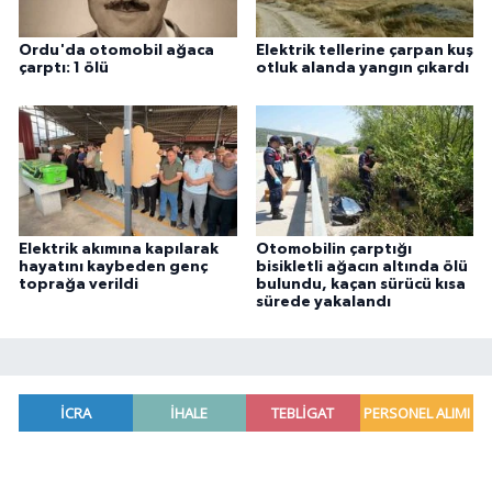
Ordu'da otomobil ağaca
Elektrik tellerine çarpan kuş
çarptı: 1 ölü
otluk alanda yangın çıkardı
Elektrik akımına kapılarak
Otomobilin çarptığı
hayatını kaybeden genç
bisikletli ağacın altında ölü
toprağa verildi
bulundu, kaçan sürücü kısa
sürede yakalandı