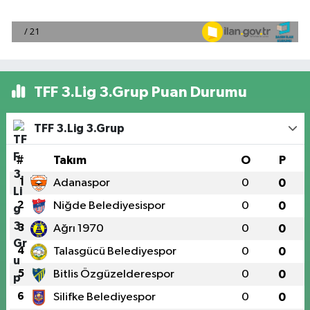
TFF 3.Lig 3.Grup Puan Durumu
TFF 3.Lig 3.Grup
#
Takım
O
P
1
Adanaspor
0
0
2
Niğde Belediyesispor
0
0
3
Ağrı 1970
0
0
4
Talasgücü Belediyespor
0
0
5
Bitlis Özgüzelderespor
0
0
6
Silifke Belediyespor
0
0