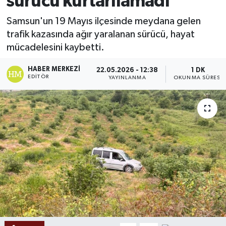
sürücü kurtarılamadı
Ekonomi
Samsun'un 19 Mayıs ilçesinde meydana gelen
trafik kazasında ağır yaralanan sürücü, hayat
Sağlık
mücadelesini kaybetti.
Tokat Haber
HABER MERKEZI
22.05.2026 - 12:38
1 DK
EDITÖR
YAYINLANMA
OKUNMA SÜRESI