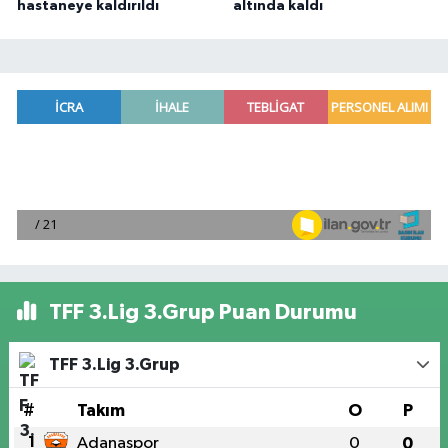
hastaneye kaldırıldı
altında kaldı
TFF 3.Lig 3.Grup Puan Durumu
TFF 3.Lig 3.Grup
#
Takım
O
P
1
Adanaspor
0
0