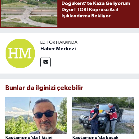
Doğukent’te Kaza Geliyorum
Diyor! TOKİ Köprüsü Acil
Işıklandırma Bekliyor
EDITÖR HAKKINDA
Haber Merkezi
Bunlar da ilginizi çekebilir
Kastamonu'da 1 kişiyi
Kastamonu'da kaçak