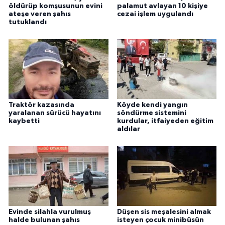
öldürüp komşusunun evini
palamut avlayan 10 kişiye
ateşe veren şahıs
cezai işlem uygulandı
tutuklandı
Traktör kazasında
Köyde kendi yangın
yaralanan sürücü hayatını
söndürme sistemini
kaybetti
kurdular, itfaiyeden eğitim
aldılar
Evinde silahla vurulmuş
Düşen sis meşalesini almak
halde bulunan şahıs
isteyen çocuk minibüsün