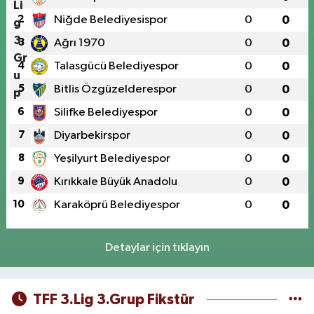
2
Niğde Belediyesispor
0
0
3
Ağrı 1970
0
0
4
Talasgücü Belediyespor
0
0
5
Bitlis Özgüzelderespor
0
0
6
Silifke Belediyespor
0
0
7
Diyarbekirspor
0
0
8
Yeşilyurt Belediyespor
0
0
9
Kırıkkale Büyük Anadolu
0
0
10
Karaköprü Belediyespor
0
0
Detaylar için tıklayın
TFF 3.Lig 3.Grup Fikstür