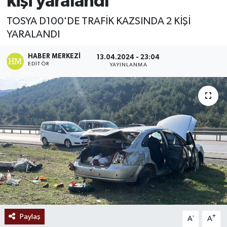
kişi yaralandı
Ekonomi
TOSYA D100'DE TRAFİK KAZSINDA 2 KİŞİ
YARALANDI
Sağlık
HABER MERKEZI
13.04.2024 - 23:04
EDITÖR
YAYINLANMA
Tokat Haber
Paylaş
-
+
A
A