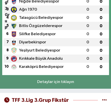
2
Niğde Belediyesispor
0
0
3
Ağrı 1970
0
0
4
Talasgücü Belediyespor
0
0
5
Bitlis Özgüzelderespor
0
0
6
Silifke Belediyespor
0
0
7
Diyarbekirspor
0
0
8
Yeşilyurt Belediyespor
0
0
9
Kırıkkale Büyük Anadolu
0
0
10
Karaköprü Belediyespor
0
0
Detaylar için tıklayın
TFF 3.Lig 3.Grup Fikstür