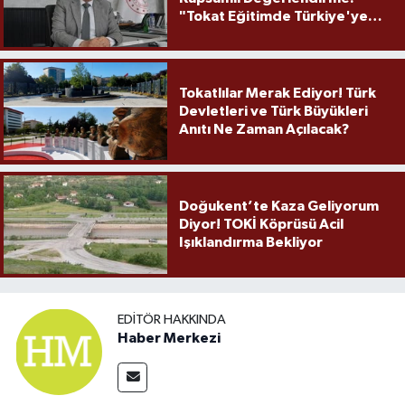
"Tokat Eğitimde Türkiye'ye
Örnek Olmaya Devam Ediyor"
Tokatlılar Merak Ediyor! Türk
Devletleri ve Türk Büyükleri
Anıtı Ne Zaman Açılacak?
Doğukent’te Kaza Geliyorum
Diyor! TOKİ Köprüsü Acil
Işıklandırma Bekliyor
EDITÖR HAKKINDA
Haber Merkezi