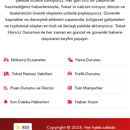
şekilde sizlere sunuyoruz. Her gün titiz bir çalışma ile
hazırladığımız haberlerimizle, Tokat'ın nabzını tutuyor, ilimizin ve
ilçelerimizin önemli olaylarını sizlerle paylaşıyoruz. Güvenilir
kaynaklar ve deneyimli ekibimiz sayesinde, bölgesel gelişmeleri
ve toplumsal olayları en hızlı ve detaylı şekilde aktarıyoruz. Tokat
Hürsöz Gazetesi ile her zaman en güncel ve güvenilir habere
ulaşmanın keyfini yaşayın.
Nöbetçi Eczaneler
Hava Durumu
Tokat Namaz Vakitleri
Trafik Durumu
Puan Durumu ve Fikstür
Tüm Manşetler
Son Dakika Haberleri
Haber Arşivi
RSS
Copyright © 2024. Her hakkı saklıdır.