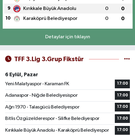
9
Kırıkkale Büyük Anadolu
0
0
10
Karaköprü Belediyespor
0
0
Detaylar için tıklayın
TFF 3.Lig 3.Grup Fikstür
6 Eylül, Pazar
Yeni Malatyaspor - Karaman FK
17:00
Adanaspor - Niğde Belediyesispor
17:00
Ağrı 1970 - Talasgücü Belediyespor
17:00
Bitlis Özgüzelderespor - Silifke Belediyespor
17:00
Kırıkkale Büyük Anadolu - Karaköprü Belediyespor
17:00