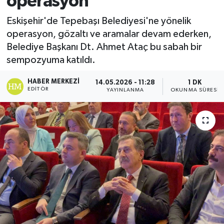
operasyon
Ekonomi
Eskişehir'de Tepebaşı Belediyesi'ne yönelik
operasyon, gözaltı ve aramalar devam ederken,
Sağlık
Belediye Başkanı Dt. Ahmet Ataç bu sabah bir
sempozyuma katıldı.
Tokat Haber
HABER MERKEZI
14.05.2026 - 11:28
1 DK
EDITÖR
YAYINLANMA
OKUNMA SÜRESI