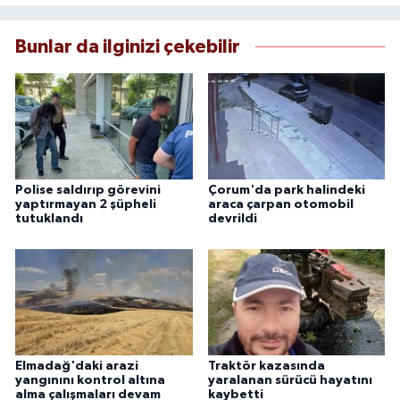
Bunlar da ilginizi çekebilir
Polise saldırıp görevini
Çorum'da park halindeki
yaptırmayan 2 şüpheli
araca çarpan otomobil
tutuklandı
devrildi
Elmadağ'daki arazi
Traktör kazasında
yangınını kontrol altına
yaralanan sürücü hayatını
alma çalışmaları devam
kaybetti