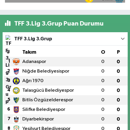
TFF 3.Lig 3.Grup Puan Durumu
TFF 3.Lig 3.Grup
#
Takım
O
P
1
Adanaspor
0
0
2
Niğde Belediyesispor
0
0
3
Ağrı 1970
0
0
4
Talasgücü Belediyespor
0
0
5
Bitlis Özgüzelderespor
0
0
6
Silifke Belediyespor
0
0
7
Diyarbekirspor
0
0
8
Yeşilyurt Belediyespor
0
0