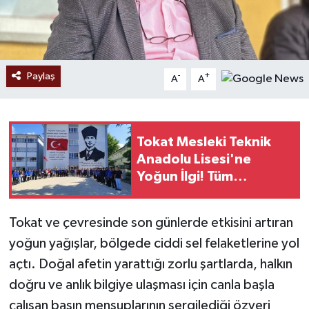
Paylaş
-
+
A
A
Tokat Mesleki Teknik
Anadolu Lisesi'ne
Yoğun İlgi! Tüm
Kontenjanlar Doldu
Tokat ve çevresinde son günlerde etkisini artıran
yoğun yağışlar, bölgede ciddi sel felaketlerine yol
açtı. Doğal afetin yarattığı zorlu şartlarda, halkın
doğru ve anlık bilgiye ulaşması için canla başla
çalışan basın mensuplarının sergilediği özveri