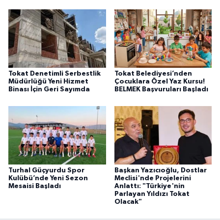
Tokat Denetimli Serbestlik
Tokat Belediyesi’nden
Müdürlüğü Yeni Hizmet
Çocuklara Özel Yaz Kursu!
Binası İçin Geri Sayımda
BELMEK Başvuruları Başladı
Turhal Güçyurdu Spor
Başkan Yazıcıoğlu, Dostlar
Kulübü’nde Yeni Sezon
Meclisi'nde Projelerini
Mesaisi Başladı
Anlattı: "Türkiye'nin
Parlayan Yıldızı Tokat
Olacak"