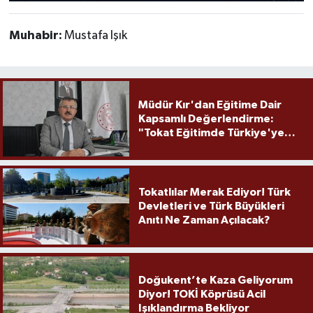
Muhabir:
Mustafa Işık
Müdür Kır'dan Eğitime Dair
Kapsamlı Değerlendirme:
"Tokat Eğitimde Türkiye'ye
Örnek Olmaya Devam Ediyor"
Tokatlılar Merak Ediyor! Türk
Devletleri ve Türk Büyükleri
Anıtı Ne Zaman Açılacak?
Doğukent’te Kaza Geliyorum
Diyor! TOKİ Köprüsü Acil
Işıklandırma Bekliyor