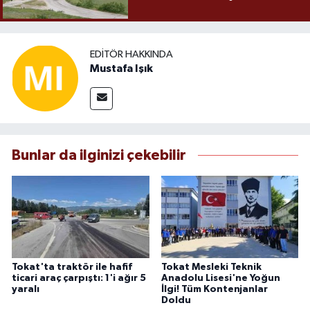
EDITÖR HAKKINDA
Mustafa Işık
Bunlar da ilginizi çekebilir
Tokat'ta traktör ile hafif
Tokat Mesleki Teknik
ticari araç çarpıştı: 1'i ağır 5
Anadolu Lisesi'ne Yoğun
yaralı
İlgi! Tüm Kontenjanlar
Doldu