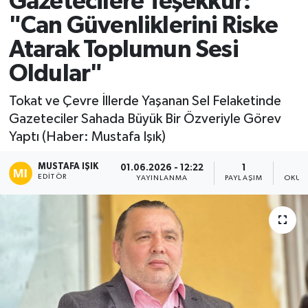
Gazetecilere Teşekkür:
"Can Güvenliklerini Riske
Ekonomi
Atarak Toplumun Sesi
Sağlık
Oldular"
Tokat Haber
Tokat ve Çevre İllerde Yaşanan Sel Felaketinde
Gazeteciler Sahada Büyük Bir Özveriyle Görev
Yaptı (Haber: Mustafa Işık)
MUSTAFA IŞIK
01.06.2026 - 12:22
1
EDITÖR
YAYINLANMA
PAYLAŞIM
OKUN