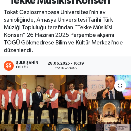
“Tekke Mûsikîsi Konseri”
Ekonomi
Tokat Gaziosmanpaşa Üniversitesi’nin ev
sahipliğinde, Amasya Üniversitesi Tarihi Türk
Sağlık
Müziği Topluluğu tarafından “Tekke Mûsikîsi
Konseri” 26 Haziran 2025 Perşembe akşamı
Tokat Haber
TOGÜ Gökmedrese Bilim ve Kültür Merkezi’nde
düzenlendi.
ŞULE ŞAHIN
28.06.2025 - 16:39
EDITÖR
YAYINLANMA