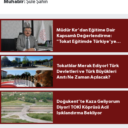
Muhabir:
Şule Şahin
Müdür Kır'dan Eğitime Dair
Kapsamlı Değerlendirme:
"Tokat Eğitimde Türkiye'ye
Örnek Olmaya Devam Ediyor"
Tokatlılar Merak Ediyor! Türk
Devletleri ve Türk Büyükleri
Anıtı Ne Zaman Açılacak?
Doğukent’te Kaza Geliyorum
Diyor! TOKİ Köprüsü Acil
Işıklandırma Bekliyor