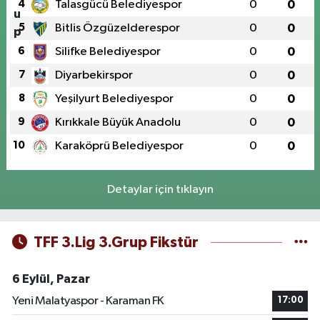
4
Talasgücü Belediyespor
0
0
5
Bitlis Özgüzelderespor
0
0
6
Silifke Belediyespor
0
0
7
Diyarbekirspor
0
0
8
Yeşilyurt Belediyespor
0
0
9
Kırıkkale Büyük Anadolu
0
0
10
Karaköprü Belediyespor
0
0
Detaylar için tıklayın
TFF 3.Lig 3.Grup Fikstür
6 Eylül, Pazar
Yeni Malatyaspor - Karaman FK
17:00