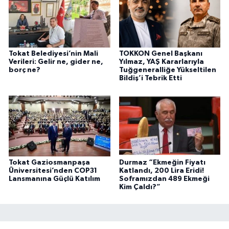
Tokat Belediyesi’nin Mali
TOKKON Genel Başkanı
Verileri: Gelir ne, gider ne,
Yılmaz, YAŞ Kararlarıyla
borç ne?
Tuğgeneralliğe Yükseltilen
Bildiş’i Tebrik Etti
Tokat Gaziosmanpaşa
Durmaz “Ekmeğin Fiyatı
Üniversitesi’nden COP31
Katlandı, 200 Lira Eridi!
Lansmanına Güçlü Katılım
Soframızdan 489 Ekmeği
Kim Çaldı?”