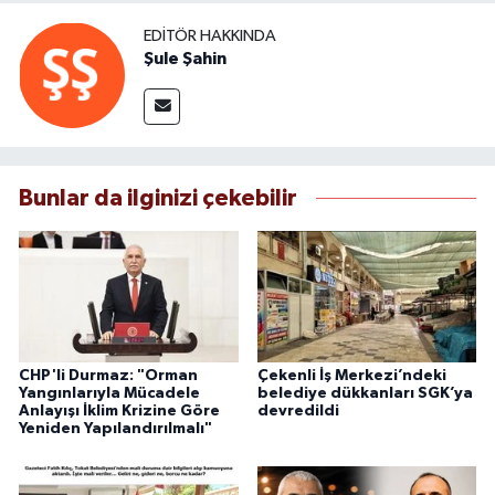
EDITÖR HAKKINDA
Şule Şahin
Bunlar da ilginizi çekebilir
CHP'li Durmaz: "Orman
Çekenli İş Merkezi’ndeki
Yangınlarıyla Mücadele
belediye dükkanları SGK’ya
Anlayışı İklim Krizine Göre
devredildi
Yeniden Yapılandırılmalı"