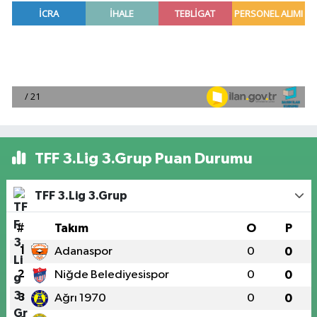
TFF 3.Lig 3.Grup Puan Durumu
TFF 3.Lig 3.Grup
#
Takım
O
P
1
Adanaspor
0
0
2
Niğde Belediyesispor
0
0
3
Ağrı 1970
0
0