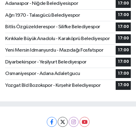
Adanaspor - Niğde Belediyesispor
17:00
Ağrı 1970 - Talasgücü Belediyespor
17:00
Bitlis Özgüzelderespor - Silifke Belediyespor
17:00
Kırıkkale Büyük Anadolu - Karaköprü Belediyespor
17:00
Yeni Mersin Idmanyurdu - Mazıdağı Fosfatspor
17:00
Diyarbekirspor - Yeşilyurt Belediyespor
17:00
Osmaniyespor - Adana Adaletgucu
17:00
Yozgat Bld Bozokspor - Kırşehir Belediyespor
17:00