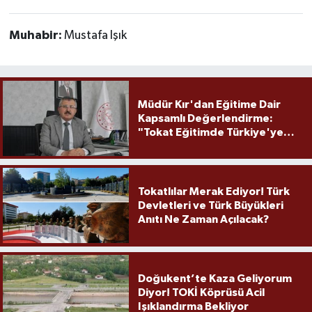
Muhabir:
Mustafa Işık
Müdür Kır'dan Eğitime Dair
Kapsamlı Değerlendirme:
"Tokat Eğitimde Türkiye'ye
Örnek Olmaya Devam Ediyor"
Tokatlılar Merak Ediyor! Türk
Devletleri ve Türk Büyükleri
Anıtı Ne Zaman Açılacak?
Doğukent’te Kaza Geliyorum
Diyor! TOKİ Köprüsü Acil
Işıklandırma Bekliyor