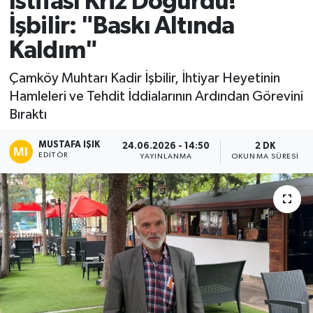
İstifası Kriz Doğurdu!
İşbilir: "Baskı Altında
Ekonomi
Kaldım"
Sağlık
Çamköy Muhtarı Kadir İşbilir, İhtiyar Heyetinin
Hamleleri ve Tehdit İddialarının Ardından Görevini
Tokat Haber
Bıraktı
MUSTAFA IŞIK
24.06.2026 - 14:50
2 DK
EDITÖR
YAYINLANMA
OKUNMA SÜRESI