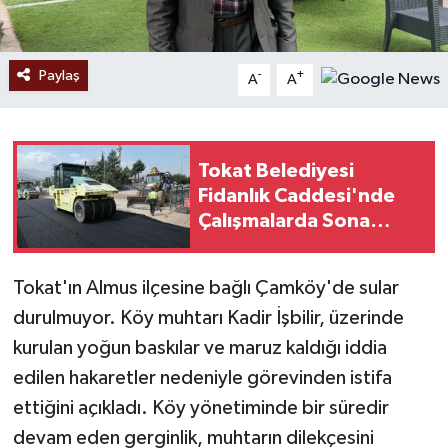
Paylaş
-
+
A
A
Tokat Belediyesi
Fidanlık Caddesi'nde
Çalışmalarda Sona
Geldi
Tokat'ın Almus ilçesine bağlı Çamköy'de sular
durulmuyor. Köy muhtarı Kadir İşbilir, üzerinde
kurulan yoğun baskılar ve maruz kaldığı iddia
edilen hakaretler nedeniyle görevinden istifa
ettiğini açıkladı. Köy yönetiminde bir süredir
devam eden gerginlik, muhtarın dilekçesini