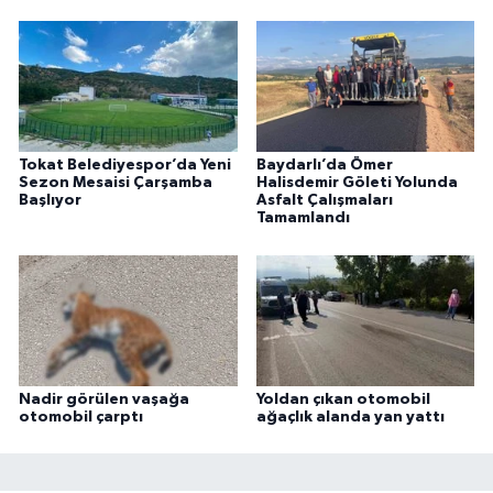
Tokat Belediyespor’da Yeni
Baydarlı’da Ömer
Sezon Mesaisi Çarşamba
Halisdemir Göleti Yolunda
Başlıyor
Asfalt Çalışmaları
Tamamlandı
Nadir görülen vaşağa
Yoldan çıkan otomobil
otomobil çarptı
ağaçlık alanda yan yattı