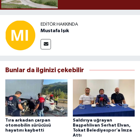
EDITÖR HAKKINDA
Mustafa Işık
Bunlar da ilginizi çekebilir
Tıra arkadan çarpan
Saldırıya uğrayan
otomobilin sürücüsü
Başpehlivan Serhat Elvan,
hayatını kaybetti
Tokat Belediyespor’a İmza
Attı