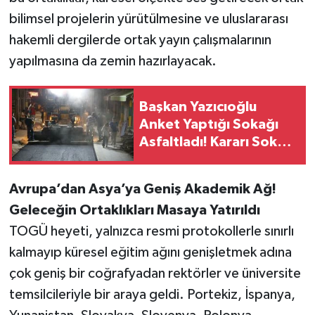
bilimsel projelerin yürütülmesine ve uluslararası
hakemli dergilerde ortak yayın çalışmalarının
yapılmasına da zemin hazırlayacak.
Başkan Yazıcıoğlu
Anket Yaptığı Sokağı
Asfaltladı! Kararı Sokak
Esnafı ve Vatandaş
Verdi
Avrupa’dan Asya’ya Geniş Akademik Ağ!
Geleceğin Ortaklıkları Masaya Yatırıldı
TOGÜ heyeti, yalnızca resmi protokollerle sınırlı
kalmayıp küresel eğitim ağını genişletmek adına
çok geniş bir coğrafyadan rektörler ve üniversite
temsilcileriyle bir araya geldi. Portekiz, İspanya,