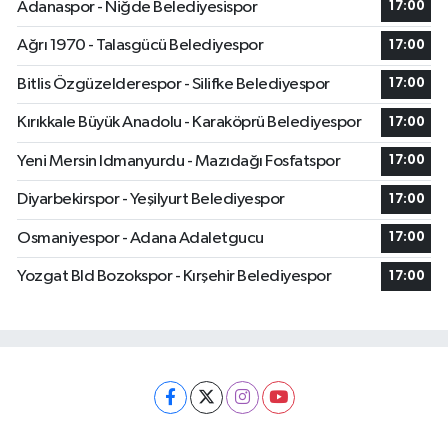
Adanaspor - Niğde Belediyesispor
17:00
Ağrı 1970 - Talasgücü Belediyespor
17:00
Bitlis Özgüzelderespor - Silifke Belediyespor
17:00
Kırıkkale Büyük Anadolu - Karaköprü Belediyespor
17:00
Yeni Mersin Idmanyurdu - Mazıdağı Fosfatspor
17:00
Diyarbekirspor - Yeşilyurt Belediyespor
17:00
Osmaniyespor - Adana Adaletgucu
17:00
Yozgat Bld Bozokspor - Kırşehir Belediyespor
17:00