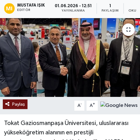
MUSTAFA IŞIK
01.06.2026 - 12:51
1
EDITÖR
Ekonomi
YAYINLANMA
PAYLAŞIM
OKUNM
Sağlık
Tokat Haber
Paylaş
-
+
A
A
Tokat Gaziosmanpaşa Üniversitesi, uluslararası
yükseköğretim alanının en prestijli