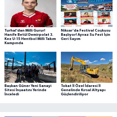
Turhal’dan Milli Gurur!
Niksar’da Festival Coşkusu
Hanife Betül Demirpolat 3.
Başlıyor! Ayvaz Su Fest İçin
Kez U-15 Hentbol Milli Takım
Geri Sayım
Kampında
Başkan Güner Yeni Sanayi
Tokat İl Özel İdaresi İl
Sitesi İnşaatını Yerinde
Genelinde Kırsal Altyapı
İnceledi
Güçlendiriliyor