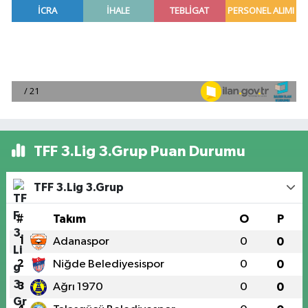
TFF 3.Lig 3.Grup Puan Durumu
TFF 3.Lig 3.Grup
#
Takım
O
P
1
Adanaspor
0
0
2
Niğde Belediyesispor
0
0
3
Ağrı 1970
0
0