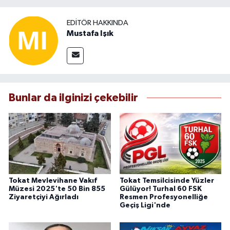
EDITÖR HAKKINDA
Mustafa Işık
Bunlar da ilginizi çekebilir
Tokat Mevlevihane Vakıf
Tokat Temsilcisinde Yüzler
Müzesi 2025'te 50 Bin 855
Gülüyor! Turhal 60 FSK
Ziyaretçiyi Ağırladı
Resmen Profesyonelliğe
Geçiş Ligi'nde