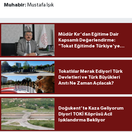
Muhabir:
Mustafa Işık
Müdür Kır'dan Eğitime Dair
Kapsamlı Değerlendirme:
"Tokat Eğitimde Türkiye'ye
Örnek Olmaya Devam Ediyor"
Tokatlılar Merak Ediyor! Türk
Devletleri ve Türk Büyükleri
Anıtı Ne Zaman Açılacak?
Doğukent’te Kaza Geliyorum
Diyor! TOKİ Köprüsü Acil
Işıklandırma Bekliyor