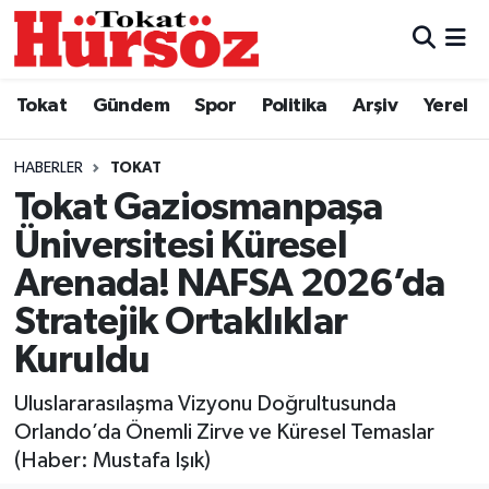
Tokat
Nöbetçi Eczaneler
Tokat
Gündem
Spor
Politika
Arşiv
Yerel
Türkiye Gündemi
Hava Durumu
HABERLER
TOKAT
Gündem
Tokat Namaz Vakitleri
Tokat Gaziosmanpaşa
Üniversitesi Küresel
Asayiş
Trafik Durumu
Arenada! NAFSA 2026’da
Spor
Süper Lig Puan Durumu ve Fikstür
Stratejik Ortaklıklar
Kuruldu
Politika
Tüm Manşetler
Uluslararasılaşma Vizyonu Doğrultusunda
Tokat Spor
Son Dakika Haberleri
Orlando’da Önemli Zirve ve Küresel Temaslar
(Haber: Mustafa Işık)
Eğitim
Haber Arşivi