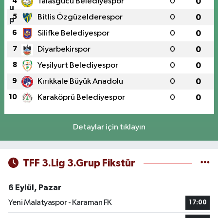
4
Talasgücü Belediyespor
0
0
5
Bitlis Özgüzelderespor
0
0
6
Silifke Belediyespor
0
0
7
Diyarbekirspor
0
0
8
Yeşilyurt Belediyespor
0
0
9
Kırıkkale Büyük Anadolu
0
0
10
Karaköprü Belediyespor
0
0
Detaylar için tıklayın
TFF 3.Lig 3.Grup Fikstür
6 Eylül, Pazar
Yeni Malatyaspor - Karaman FK
17:00