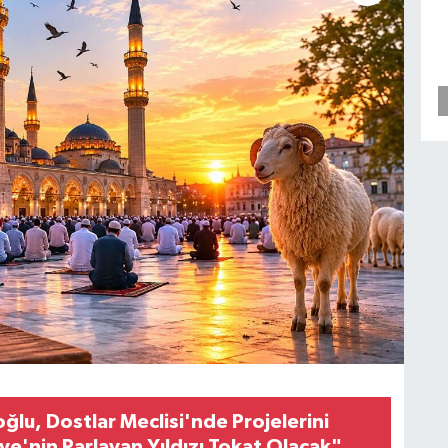
ğlu, Dostlar Meclisi'nde Projelerini
iye'nin Parlayan Yıldızı Tokat Olacak"