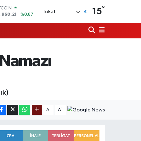
°
OLAR
15
Tokat
,7436
%0.18
URO
,2510
%0.32
ERLİN
,4811
%0.38
AM ALTIN
48.99
%2.59
ı Namazı
ST100
.779
%-14
TCOIN
.960,21
%0.87
ık)
-
+
A
A