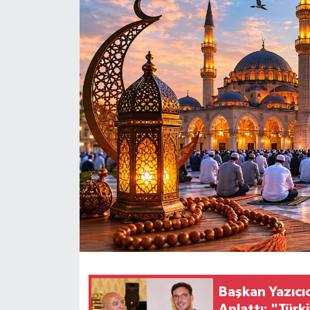
Ekonomi
Sağlık
Tokat Haber
Başkan Yazıcıo
Anlattı: "Türk