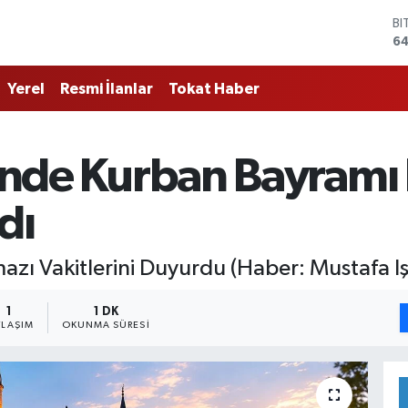
D
47
E
55
Yerel
Resmi İlanlar
Tokat Haber
ST
64
GR
66
erinde Kurban Bayram
Bİ
13
BI
dı
64
zı Vakitlerini Duyurdu (Haber: Mustafa Iş
1
1 DK
YLAŞIM
OKUNMA SÜRESI