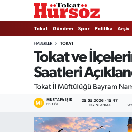
Tokat
Nöbetçi Eczaneler
Tokat
Gündem
Spor
Politika
Arşiv
Türkiye Gündemi
Hava Durumu
HABERLER
TOKAT
Tokat ve İlçel
Gündem
Tokat Namaz Vakitleri
Saatleri Açıklan
Asayiş
Trafik Durumu
Spor
Süper Lig Puan Durumu ve Fikstür
Tokat İl Müftülüğü Bayram Nama
Politika
Tüm Manşetler
MUSTAFA IŞIK
25.05.2026 - 15:47
EDITÖR
YAYINLANMA
PA
Tokat Spor
Son Dakika Haberleri
Eğitim
Haber Arşivi