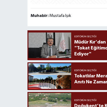
Muhabir:
Mustafa Işık
EDITÖRÜN SEÇTIĞI
Müdür Kır'dan
"Tokat Eğitim
Ediyor"
EDITÖRÜN SEÇTIĞI
Tokatlılar Mera
Anıtı Ne Zaman
EDITÖRÜN SEÇTIĞI
Doğukent’te K