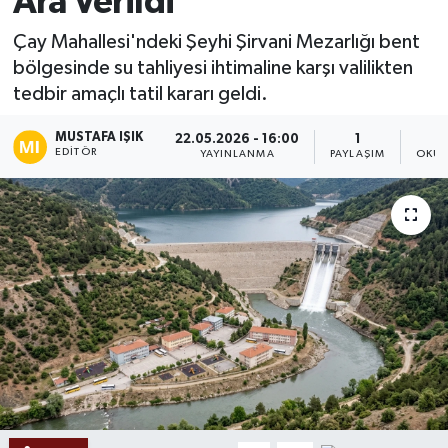
Ara Verildi
Ekonomi
Çay Mahallesi'ndeki Şeyhi Şirvani Mezarlığı bent
bölgesinde su tahliyesi ihtimaline karşı valilikten
Sağlık
tedbir amaçlı tatil kararı geldi.
Tokat Haber
MUSTAFA IŞIK
22.05.2026 - 16:00
1
EDITÖR
YAYINLANMA
PAYLAŞIM
OKUN