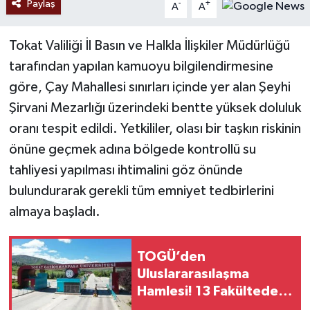
Paylaş
-
+
A
A
Tokat Valiliği İl Basın ve Halkla İlişkiler Müdürlüğü
tarafından yapılan kamuoyu bilgilendirmesine
göre, Çay Mahallesi sınırları içinde yer alan Şeyhi
Şirvani Mezarlığı üzerindeki bentte yüksek doluluk
oranı tespit edildi. Yetkililer, olası bir taşkın riskinin
önüne geçmek adına bölgede kontrollü su
tahliyesi yapılması ihtimalini göz önünde
bulundurarak gerekli tüm emniyet tedbirlerini
almaya başladı.
TOGÜ’den
Uluslararasılaşma
Hamlesi! 13 Fakültede
668 Ders İngilizce