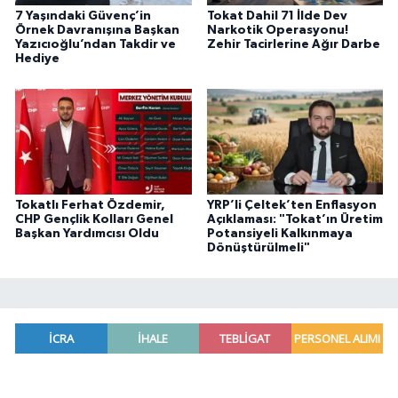
7 Yaşındaki Güvenç’in
Tokat Dahil 71 İlde Dev
Örnek Davranışına Başkan
Narkotik Operasyonu!
Yazıcıoğlu’ndan Takdir ve
Zehir Tacirlerine Ağır Darbe
Hediye
Tokatlı Ferhat Özdemir,
YRP’li Çeltek’ten Enflasyon
CHP Gençlik Kolları Genel
Açıklaması: "Tokat’ın Üretim
Başkan Yardımcısı Oldu
Potansiyeli Kalkınmaya
Dönüştürülmeli"