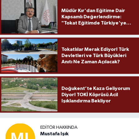
Müdür Kır'dan Eğitime Dair
Kapsamlı Değerlendirme:
"Tokat Eğitimde Türkiye'ye
Örnek Olmaya Devam Ediyor"
Tokatlılar Merak Ediyor! Türk
Devletleri ve Türk Büyükleri
Anıtı Ne Zaman Açılacak?
Doğukent’te Kaza Geliyorum
Diyor! TOKİ Köprüsü Acil
Işıklandırma Bekliyor
EDITÖR HAKKINDA
Mustafa Işık