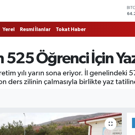
64.
DO
47,
EU
55,
Yerel
Resmi İlanlar
Tokat Haber
STE
64,
GRA
657
 525 Öğrenci İçin Yaz 
BİS
13.
tim yılı yarın sona eriyor. İl genelindeki
 ders zilinin çalmasıyla birlikte yaz tatilin