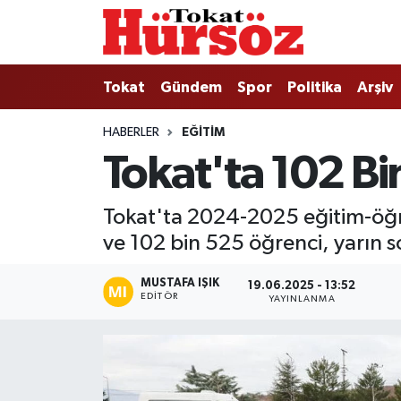
Tokat
Nöbetçi Eczaneler
Tokat
Gündem
Spor
Politika
Arşiv
Türkiye Gündemi
Hava Durumu
HABERLER
EĞITIM
Tokat'ta 102 Bin
Gündem
Tokat Namaz Vakitleri
Asayiş
Trafik Durumu
Tokat'ta 2024-2025 eğitim-öğre
ve 102 bin 525 öğrenci, yarın son
Spor
Süper Lig Puan Durumu ve Fikstür
MUSTAFA IŞIK
19.06.2025 - 13:52
Politika
Tüm Manşetler
EDITÖR
YAYINLANMA
Tokat Spor
Son Dakika Haberleri
Eğitim
Haber Arşivi