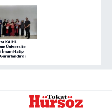
rat KAİHL
nın Üniversite
i İmam Hatip
 Gururlandırdı