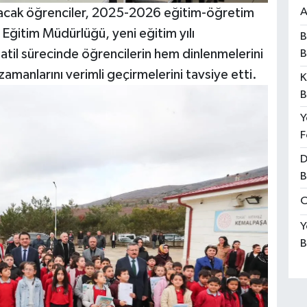
A
ulacak öğrenciler, 2025-2026 eğitim-öğretim
i Eğitim Müdürlüğü, yeni eğitim yılı
B
 tatil sürecinde öğrencilerin hem dinlenmelerini
B
amanlarını verimli geçirmelerini tavsiye etti.
K
B
Y
F
D
B
O
Y
B