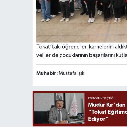
Tokat’taki öğrenciler, karnelerini aldı
veliler de çocuklarının başarılarını kut
Muhabir:
Mustafa Işık
EDITÖRÜN SEÇTIĞI
Müdür Kır'dan
"Tokat Eğitim
Ediyor"