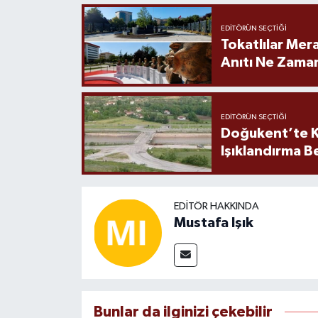
EDITÖRÜN SEÇTIĞI
Tokatlılar Mera
Anıtı Ne Zaman
EDITÖRÜN SEÇTIĞI
Doğukent’te K
Işıklandırma B
EDITÖR HAKKINDA
Mustafa Işık
Bunlar da ilginizi çekebilir