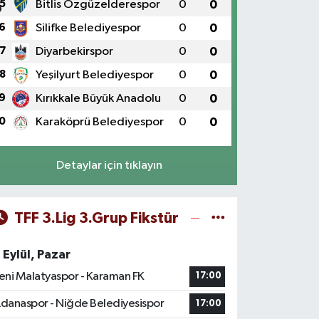
5
Bitlis Özgüzelderespor
0
0
6
Silifke Belediyespor
0
0
7
Diyarbekirspor
0
0
8
Yeşilyurt Belediyespor
0
0
9
Kırıkkale Büyük Anadolu
0
0
0
Karaköprü Belediyespor
0
0
Detaylar için tıklayın
TFF 3.Lig 3.Grup Fikstür
 Eylül, Pazar
eni Malatyaspor - Karaman FK
17:00
danaspor - Niğde Belediyesispor
17:00