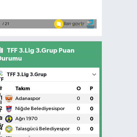
TFF 3.Lig 3.Grup Puan
Durumu
TFF 3.Lig 3.Grup
#
Takım
O
P
1
Adanaspor
0
0
2
Niğde Belediyesispor
0
0
3
Ağrı 1970
0
0
4
Talasgücü Belediyespor
0
0