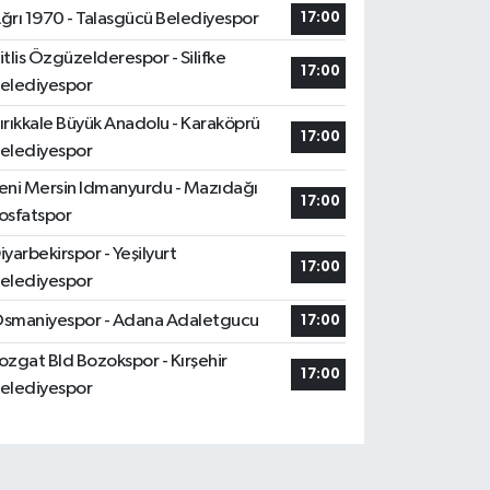
ğrı 1970 - Talasgücü Belediyespor
17:00
itlis Özgüzelderespor - Silifke
17:00
elediyespor
ırıkkale Büyük Anadolu - Karaköprü
17:00
elediyespor
eni Mersin Idmanyurdu - Mazıdağı
17:00
osfatspor
iyarbekirspor - Yeşilyurt
17:00
elediyespor
smaniyespor - Adana Adaletgucu
17:00
ozgat Bld Bozokspor - Kırşehir
17:00
elediyespor