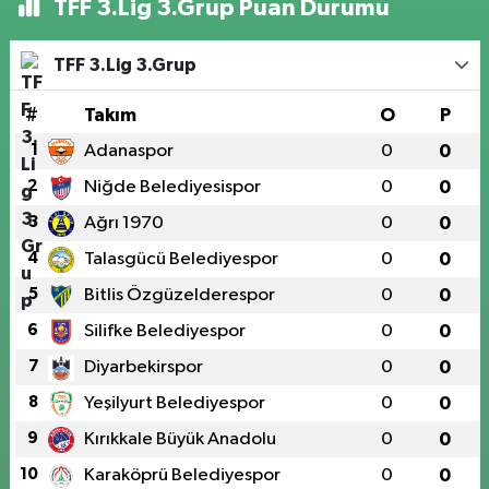
TFF 3.Lig 3.Grup Puan Durumu
TFF 3.Lig 3.Grup
#
Takım
O
P
1
Adanaspor
0
0
2
Niğde Belediyesispor
0
0
3
Ağrı 1970
0
0
4
Talasgücü Belediyespor
0
0
5
Bitlis Özgüzelderespor
0
0
6
Silifke Belediyespor
0
0
7
Diyarbekirspor
0
0
8
Yeşilyurt Belediyespor
0
0
9
Kırıkkale Büyük Anadolu
0
0
10
Karaköprü Belediyespor
0
0