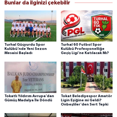
Bunlar da ilginizi çekebilir
Turhal Güçyurdu Spor
Turhal 60 Futbol Spor
Kulübü’nde Yeni Sezon
Kulübü Profesyonelliğe
Mesaisi Başladı
Geçiş Ligi’ne Katılacak Mı?
Tokatlı Yıldırım Avrupa’dan
Tokat Belediyespor Amatör
Gümüş Madalya İle Döndü
Ligin Eşiğine mi Geldi?
Onbeşliler'den Sert Tepki