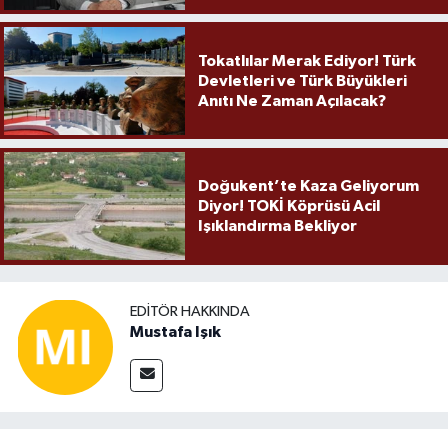
Tokatlılar Merak Ediyor! Türk
Devletleri ve Türk Büyükleri
Anıtı Ne Zaman Açılacak?
Doğukent’te Kaza Geliyorum
Diyor! TOKİ Köprüsü Acil
Işıklandırma Bekliyor
EDITÖR HAKKINDA
Mustafa Işık