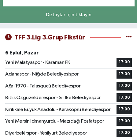
Detaylar için tıklayın
TFF 3.Lig 3.Grup Fikstür
6 Eylül, Pazar
Yeni Malatyaspor - Karaman FK
17:00
Adanaspor - Niğde Belediyesispor
17:00
Ağrı 1970 - Talasgücü Belediyespor
17:00
Bitlis Özgüzelderespor - Silifke Belediyespor
17:00
Kırıkkale Büyük Anadolu - Karaköprü Belediyespor
17:00
Yeni Mersin Idmanyurdu - Mazıdağı Fosfatspor
17:00
Diyarbekirspor - Yeşilyurt Belediyespor
17:00