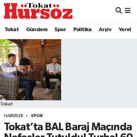
Tokat
Nöbetçi Eczaneler
Tokat
Gündem
Spor
Politika
Arşiv
Yerel
Türkiye Gündemi
Hava Durumu
Gündem
Tokat Namaz Vakitleri
Asayiş
Trafik Durumu
Spor
Süper Lig Puan Durumu ve Fikstür
Politika
Tüm Manşetler
Tokat
HABERLER
SPOR
Tokat Spor
Son Dakika Haberleri
Tokat’ta BAL Baraj Maçında
Eğitim
Haber Arşivi