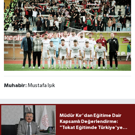
Muhabir:
Mustafa Işık
Müdür Kır'dan Eğitime Dair
Kapsamlı Değerlendirme:
"Tokat Eğitimde Türkiye'ye
Örnek Olmaya Devam Ediyor"