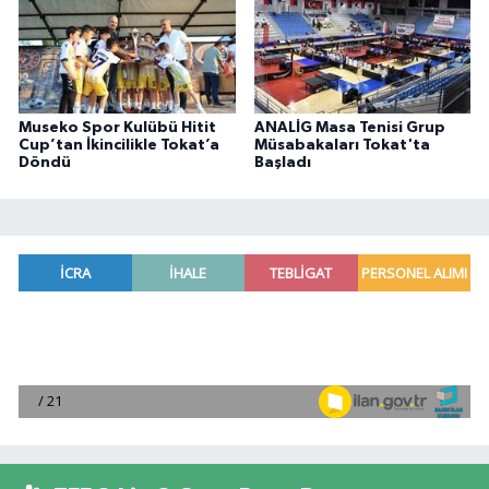
Museko Spor Kulübü Hitit
ANALİG Masa Tenisi Grup
Cup’tan İkincilikle Tokat’a
Müsabakaları Tokat'ta
Döndü
Başladı