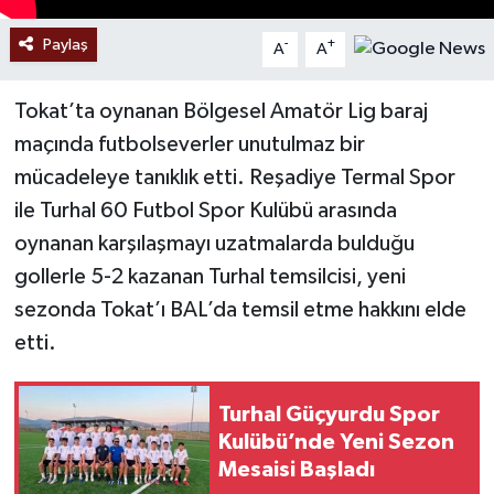
Paylaş
-
+
A
A
Tokat’ta oynanan Bölgesel Amatör Lig baraj
maçında futbolseverler unutulmaz bir
mücadeleye tanıklık etti. Reşadiye Termal Spor
ile Turhal 60 Futbol Spor Kulübü arasında
oynanan karşılaşmayı uzatmalarda bulduğu
gollerle 5-2 kazanan Turhal temsilcisi, yeni
sezonda Tokat’ı BAL’da temsil etme hakkını elde
etti.
Turhal Güçyurdu Spor
Kulübü’nde Yeni Sezon
Mesaisi Başladı