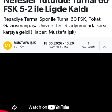
Nefesler Tutuldu! Turhal 60
FSK 5-2 ile Ligde Kaldı
Ekonomi
Reşadiye Termal Spor ile Turhal 60 FSK, Tokat
Sağlık
Gaziosmanpaşa Üniversitesi Stadyumu’nda karşı
karşıya geldi (Haber: Mustafa Işık)
Tokat Haber
MUSTAFA IŞIK
18.05.2026 - 15:20
1
EDITÖR
YAYINLANMA
PAYLAŞIM
OKUN