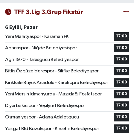
TFF 3.Lig 3.Grup Fikstür
6 Eylül, Pazar
Yeni Malatyaspor - Karaman FK
17:00
Adanaspor - Niğde Belediyesispor
17:00
Ağrı 1970 - Talasgücü Belediyespor
17:00
Bitlis Özgüzelderespor - Silifke Belediyespor
17:00
Kırıkkale Büyük Anadolu - Karaköprü Belediyespor
17:00
Yeni Mersin Idmanyurdu - Mazıdağı Fosfatspor
17:00
Diyarbekirspor - Yeşilyurt Belediyespor
17:00
Osmaniyespor - Adana Adaletgucu
17:00
Yozgat Bld Bozokspor - Kırşehir Belediyespor
17:00