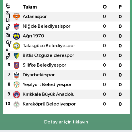
#
Takım
O
P
1
Adanaspor
0
0
2
Niğde Belediyesispor
0
0
3
Ağrı 1970
0
0
4
Talasgücü Belediyespor
0
0
5
Bitlis Özgüzelderespor
0
0
6
Silifke Belediyespor
0
0
7
Diyarbekirspor
0
0
8
Yeşilyurt Belediyespor
0
0
9
Kırıkkale Büyük Anadolu
0
0
10
Karaköprü Belediyespor
0
0
Detaylar için tıklayın