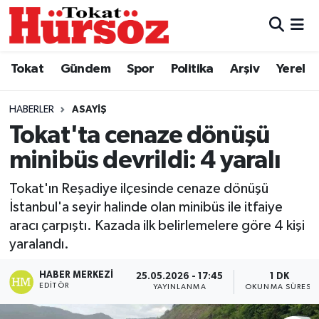
Tokat
Nöbetçi Eczaneler
Tokat
Gündem
Spor
Politika
Arşiv
Yerel
Türkiye Gündemi
Hava Durumu
HABERLER
ASAYIŞ
Gündem
Tokat Namaz Vakitleri
Tokat'ta cenaze dönüşü
minibüs devrildi: 4 yaralı
Asayiş
Trafik Durumu
Tokat'ın Reşadiye ilçesinde cenaze dönüşü
Spor
Süper Lig Puan Durumu ve Fikstür
İstanbul'a seyir halinde olan minibüs ile itfaiye
aracı çarpıştı. Kazada ilk belirlemelere göre 4 kişi
Politika
Tüm Manşetler
yaralandı.
Tokat Spor
Son Dakika Haberleri
HABER MERKEZI
25.05.2026 - 17:45
1 DK
EDITÖR
YAYINLANMA
OKUNMA SÜRESI
Eğitim
Haber Arşivi