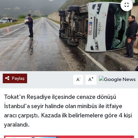
Ekonomi
Sağlık
Tokat Haber
Paylaş
-
+
A
A
Tokat'ın Reşadiye ilçesinde cenaze dönüşü
İstanbul'a seyir halinde olan minibüs ile itfaiye
aracı çarpıştı. Kazada ilk belirlemelere göre 4 kişi
yaralandı.