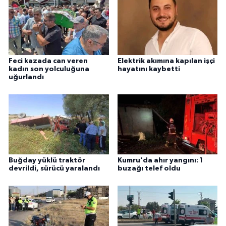
Feci kazada can veren
Elektrik akımına kapılan işçi
kadın son yolculuğuna
hayatını kaybetti
uğurlandı
Buğday yüklü traktör
Kumru'da ahır yangını: 1
devrildi, sürücü yaralandı
buzağı telef oldu