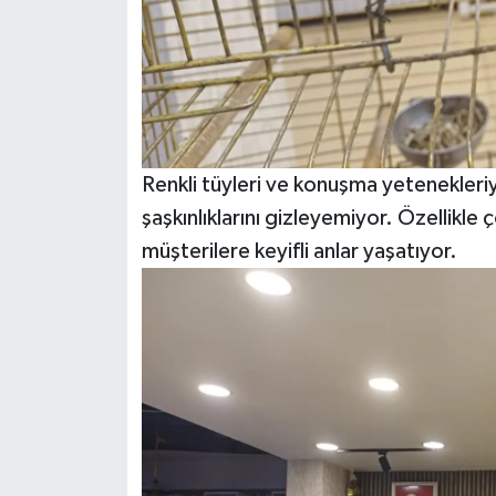
Renkli tüyleri ve konuşma yetenekleri
şaşkınlıklarını gizleyemiyor. Özellikle
müşterilere keyifli anlar yaşatıyor.