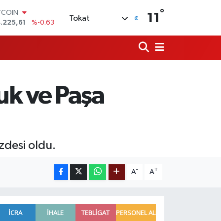
°
OLAR
11
Tokat
7,6704
%0
URO
5,0406
%-0.08
ERLİN
,2143
%0
AM ALTIN
10.40
%0.45
uk ve Paşa
ST100
.799
%70
TCOIN
.225,61
%-0.63
zdesi oldu.
-
+
A
A