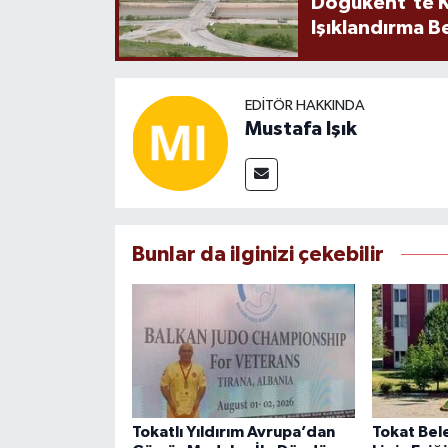
Doğukent’te K
Işıklandırma B
EDITÖR HAKKINDA
Mustafa Işık
Bunlar da ilginizi çekebilir
Tokatlı Yıldırım Avrupa’dan
Tokat Bel