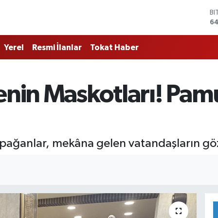
D
4
E
5
Yerel
Resmi İlanlar
Tokat Haber
ST
64
GR
65
enin Maskotları! Pam
Bİ
13
BI
64
 papağanlar, mekâna gelen vatandaşların gö