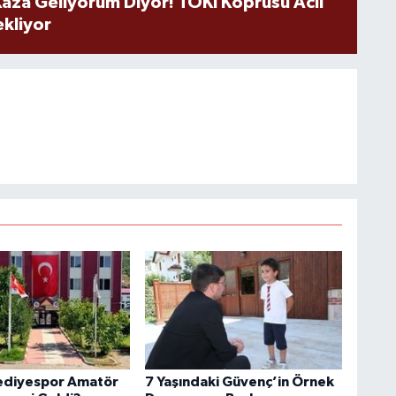
aza Geliyorum Diyor! TOKİ Köprüsü Acil
ekliyor
ediyespor Amatör
7 Yaşındaki Güvenç’in Örnek