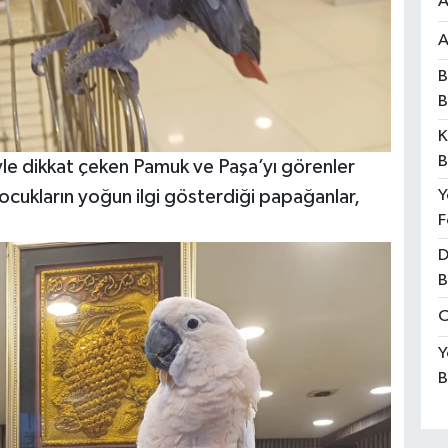
A
A
B
B
K
B
yle dikkat çeken Pamuk ve Paşa’yı görenler
 çocukların yoğun ilgi gösterdiği papağanlar,
Y
F
D
B
O
Y
B