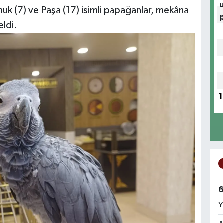
uk (7) ve Paşa (17) isimli papağanlar, mekâna
eldi.
1
6
Y