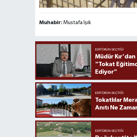
Muhabir:
Mustafa Işık
EDITÖRÜN SEÇTIĞI
Müdür Kır'dan
"Tokat Eğitim
Ediyor"
EDITÖRÜN SEÇTIĞI
Tokatlılar Mera
Anıtı Ne Zaman
EDITÖRÜN SEÇTIĞI