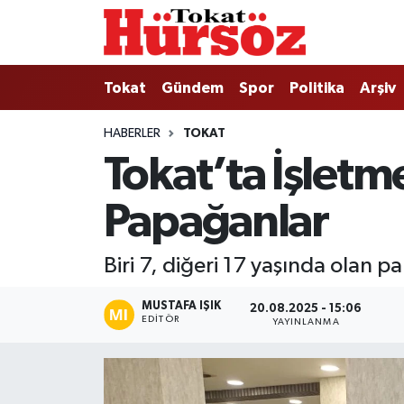
Tokat
Nöbetçi Eczaneler
Tokat
Gündem
Spor
Politika
Arşiv
Türkiye Gündemi
Hava Durumu
HABERLER
TOKAT
Tokat’ta İşletm
Gündem
Tokat Namaz Vakitleri
Papağanlar
Asayiş
Trafik Durumu
Spor
Süper Lig Puan Durumu ve Fikstür
Biri 7, diğeri 17 yaşında olan
Politika
Tüm Manşetler
MUSTAFA IŞIK
20.08.2025 - 15:06
EDITÖR
YAYINLANMA
Tokat Spor
Son Dakika Haberleri
Eğitim
Haber Arşivi