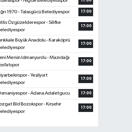
danaspor - Niğde Belediyesispor
17:00
ğrı 1970 - Talasgücü Belediyespor
17:00
itlis Özgüzelderespor - Silifke
17:00
elediyespor
ırıkkale Büyük Anadolu - Karaköprü
17:00
elediyespor
eni Mersin Idmanyurdu - Mazıdağı
17:00
osfatspor
iyarbekirspor - Yeşilyurt
17:00
elediyespor
smaniyespor - Adana Adaletgucu
17:00
ozgat Bld Bozokspor - Kırşehir
17:00
elediyespor