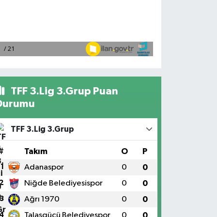
TFF 3.Lig 3.Grup Puan
Durumu
TFF 3.Lig 3.Grup
#
Takım
O
P
1
Adanaspor
0
0
2
Niğde Belediyesispor
0
0
3
Ağrı 1970
0
0
4
Talasgücü Belediyespor
0
0