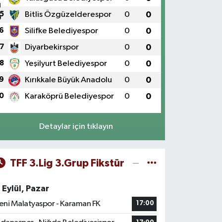
5
Bitlis Özgüzelderespor
0
0
6
Silifke Belediyespor
0
0
7
Diyarbekirspor
0
0
8
Yeşilyurt Belediyespor
0
0
9
Kırıkkale Büyük Anadolu
0
0
0
Karaköprü Belediyespor
0
0
Detaylar için tıklayın
TFF 3.Lig 3.Grup Fikstür
 Eylül, Pazar
eni Malatyaspor - Karaman FK
17:00