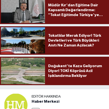
Müdür Kır'dan Eğitime Dair
Kapsamlı Değerlendirme:
"Tokat Eğitimde Türkiye'ye
Örnek Olmaya Devam Ediyor"
Tokatlılar Merak Ediyor! Türk
Devletleri ve Türk Büyükleri
Anıtı Ne Zaman Açılacak?
Doğukent’te Kaza Geliyorum
Diyor! TOKİ Köprüsü Acil
Işıklandırma Bekliyor
EDITÖR HAKKINDA
Haber Merkezi