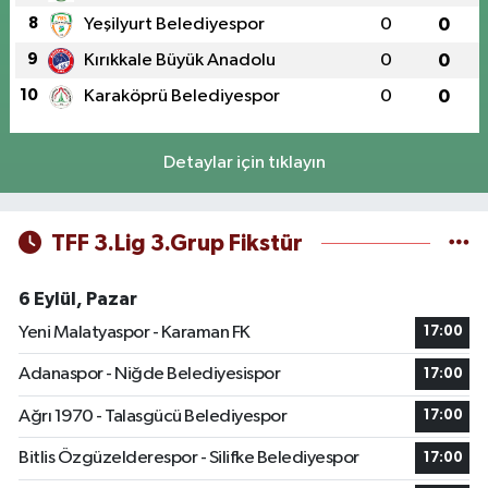
8
Yeşilyurt Belediyespor
0
0
9
Kırıkkale Büyük Anadolu
0
0
10
Karaköprü Belediyespor
0
0
Detaylar için tıklayın
TFF 3.Lig 3.Grup Fikstür
6 Eylül, Pazar
Yeni Malatyaspor - Karaman FK
17:00
Adanaspor - Niğde Belediyesispor
17:00
Ağrı 1970 - Talasgücü Belediyespor
17:00
Bitlis Özgüzelderespor - Silifke Belediyespor
17:00