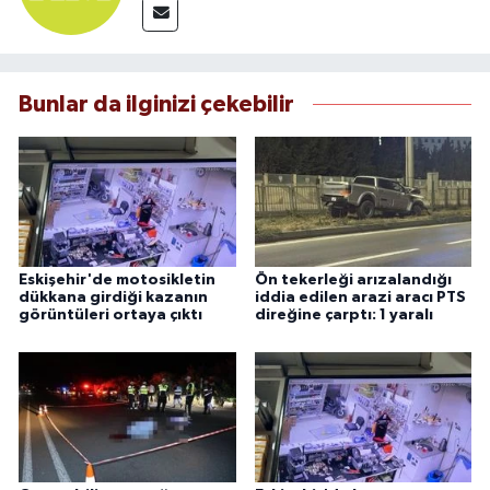
Bunlar da ilginizi çekebilir
Eskişehir'de motosikletin
Ön tekerleği arızalandığı
dükkana girdiği kazanın
iddia edilen arazi aracı PTS
görüntüleri ortaya çıktı
direğine çarptı: 1 yaralı