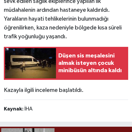
sevk edilen sağlık ekiplerince yapılan ilk
müdahalenin ardından hastaneye kaldırıldı.
Yaralıların hayati tehlikelerinin bulunmadığı
öğrenilirken, kaza nedeniyle bölgede kısa süreli
trafik yoğunluğu yaşandı.
Düşen sis meşalesini
almak isteyen çocuk
minibüsün altında kaldı
Kazayla ilgili inceleme başlatıldı.
Kaynak:
İHA