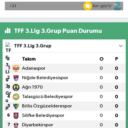
TFF 3.Lig 3.Grup Puan Durumu
TFF 3.Lig 3.Grup
#
Takım
O
P
1
Adanaspor
0
0
2
Niğde Belediyesispor
0
0
3
Ağrı 1970
0
0
4
Talasgücü Belediyespor
0
0
5
Bitlis Özgüzelderespor
0
0
6
Silifke Belediyespor
0
0
7
Diyarbekirspor
0
0