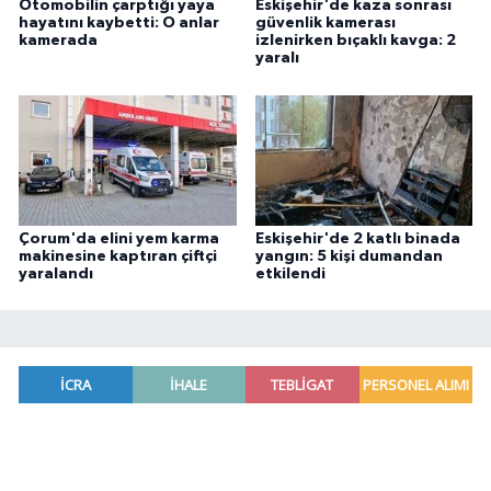
Otomobilin çarptığı yaya
Eskişehir'de kaza sonrası
hayatını kaybetti: O anlar
güvenlik kamerası
kamerada
izlenirken bıçaklı kavga: 2
yaralı
Çorum'da elini yem karma
Eskişehir'de 2 katlı binada
makinesine kaptıran çiftçi
yangın: 5 kişi dumandan
yaralandı
etkilendi