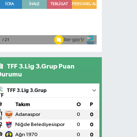
TFF 3.Lig 3.Grup Puan
Durumu
TFF 3.Lig 3.Grup
#
Takım
O
P
1
Adanaspor
0
0
2
Niğde Belediyesispor
0
0
3
Ağrı 1970
0
0