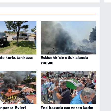
'de korkutan kaza:
Eskişehir'de otluk alanda
yangın
npazarı Evleri
Feci kazada can veren kadın