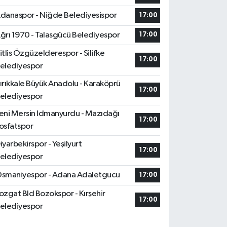
danaspor - Niğde Belediyesispor
17:00
ğrı 1970 - Talasgücü Belediyespor
17:00
itlis Özgüzelderespor - Silifke
17:00
elediyespor
ırıkkale Büyük Anadolu - Karaköprü
17:00
elediyespor
eni Mersin Idmanyurdu - Mazıdağı
17:00
osfatspor
iyarbekirspor - Yeşilyurt
17:00
elediyespor
smaniyespor - Adana Adaletgucu
17:00
ozgat Bld Bozokspor - Kırşehir
17:00
elediyespor