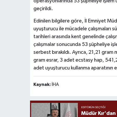
operasyonlarında 53 şüpheliye işlem 
geçirildi.
Edinilen bilgilere göre, İl Emniyet Mü
uyuşturucu ile mücadele çalışmaları 
tarihleri arasında kent genelinde çalış
çalışmalar sonucunda 53 şüpheliye işle
serbest bırakıldı. Ayrıca, 21,21 gra
gram esrar, 3 adet ecstasy hap, 541,
adet uyuşturucu kullanma aparatının ele 
Kaynak:
İHA
EDITÖRÜN SEÇTIĞI
Müdür Kır'dan