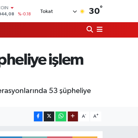
°
COIN
30
Tokat
944,08
%-0.18
LAR
7436
%0.18
RO
2510
%0.32
RLİN
4811
%0.38
heliye işlem
M ALTIN
0.55
%0.03
T100
779
%-14
perasyonlarında 53 şüpheliye
-
+
A
A