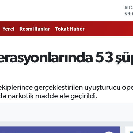
BIT
64.
DO
47,
Yerel
Resmi İlanlar
Tokat Haber
EU
55,
STE
64,
rasyonlarında 53 şüp
GRA
666
BİS
13.
 ekiplerince gerçekleştirilen uyuşturucu o
a narkotik madde ele geçirildi.