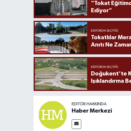
"Tokat Eğitim
Ediyor"
EDITÖRÜN SEÇTIĞI
Tokatlılar Mera
Anıtı Ne Zaman
EDITÖRÜN SEÇTIĞI
Doğukent’te K
Işıklandırma B
EDITÖR HAKKINDA
Haber Merkezi