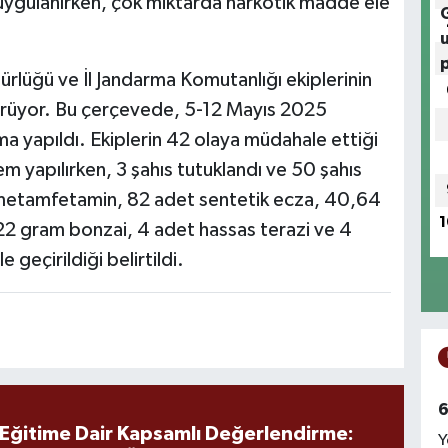
uygulanırken, çok miktarda narkotik madde ele
dürlüğü ve İl Jandarma Komutanlığı ekiplerinin
sürüyor. Bu çerçevede, 5-12 Mayıs 2025
ma yapıldı. Ekiplerin 42 olaya müdahale ettiği
m yapılırken, 3 şahıs tutuklandı ve 50 şahıs
m metamfetamin, 82 adet sentetik ecza, 40,64
1
22 gram bonzai, 4 adet hassas terazi ve 4
geçirildiği belirtildi.
6
 Eğitime Dair Kapsamlı Değerlendirme:
Y