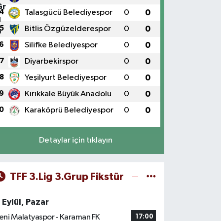
4
Talasgücü Belediyespor
0
0
5
Bitlis Özgüzelderespor
0
0
6
Silifke Belediyespor
0
0
7
Diyarbekirspor
0
0
8
Yeşilyurt Belediyespor
0
0
9
Kırıkkale Büyük Anadolu
0
0
0
Karaköprü Belediyespor
0
0
Detaylar için tıklayın
TFF 3.Lig 3.Grup Fikstür
 Eylül, Pazar
eni Malatyaspor - Karaman FK
17:00