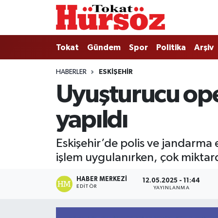
Tokat
Nöbetçi Eczaneler
Tokat
Gündem
Spor
Politika
Arşiv
Türkiye Gündemi
Hava Durumu
HABERLER
ESKIŞEHIR
Uyuşturucu ope
Gündem
Tokat Namaz Vakitleri
yapıldı
Asayiş
Trafik Durumu
Spor
Süper Lig Puan Durumu ve Fikstür
Eskişehir’de polis ve jandarma
işlem uygulanırken, çok miktard
Politika
Tüm Manşetler
HABER MERKEZI
12.05.2025 - 11:44
Tokat Spor
Son Dakika Haberleri
EDITÖR
YAYINLANMA
Eğitim
Haber Arşivi