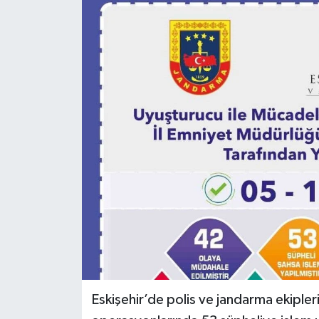
Ekonomi
Sağlık
Tokat Haber
Eskişehir’de polis ve jandarma ekipler