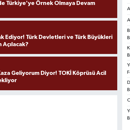
de Türkiye'ye Örnek Olmaya Devam
A
A
B
k Ediyor! Türk Devletleri ve Türk Büyükleri
B
 Açılacak?
K
B
Y
F
aza Geliyorum Diyor! TOKİ Köprüsü Acil
ekliyor
D
B
O
Y
B