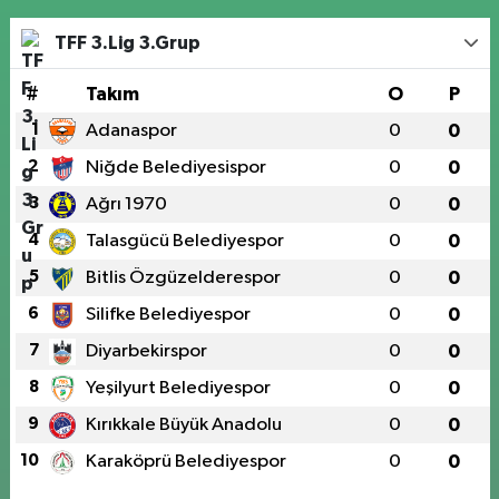
TFF 3.Lig 3.Grup
#
Takım
O
P
1
Adanaspor
0
0
2
Niğde Belediyesispor
0
0
3
Ağrı 1970
0
0
4
Talasgücü Belediyespor
0
0
5
Bitlis Özgüzelderespor
0
0
6
Silifke Belediyespor
0
0
7
Diyarbekirspor
0
0
8
Yeşilyurt Belediyespor
0
0
9
Kırıkkale Büyük Anadolu
0
0
10
Karaköprü Belediyespor
0
0