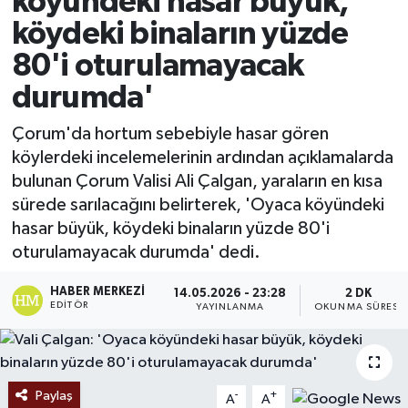
köyündeki hasar büyük,
köydeki binaların yüzde
Ekonomi
80'i oturulamayacak
Sağlık
durumda'
Tokat Haber
Çorum'da hortum sebebiyle hasar gören
köylerdeki incelemelerinin ardından açıklamalarda
bulunan Çorum Valisi Ali Çalgan, yaraların en kısa
sürede sarılacağını belirterek, 'Oyaca köyündeki
hasar büyük, köydeki binaların yüzde 80'i
oturulamayacak durumda' dedi.
HABER MERKEZI
14.05.2026 - 23:28
2 DK
EDITÖR
YAYINLANMA
OKUNMA SÜRESI
Paylaş
-
+
A
A