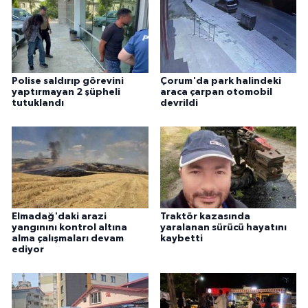
Polise saldırıp görevini
Çorum'da park halindeki
yaptırmayan 2 şüpheli
araca çarpan otomobil
tutuklandı
devrildi
Elmadağ'daki arazi
Traktör kazasında
yangınını kontrol altına
yaralanan sürücü hayatını
alma çalışmaları devam
kaybetti
ediyor