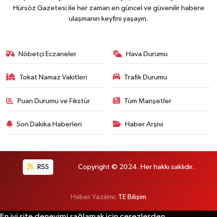
Hürsöz Gazetesi ile her zaman en güncel ve güvenilir habere
ulaşmanın keyfini yaşayın.
Nöbetçi Eczaneler
Hava Durumu
Tokat Namaz Vakitleri
Trafik Durumu
Puan Durumu ve Fikstür
Tüm Manşetler
Son Dakika Haberleri
Haber Arşivi
RSS
Copyright © 2024. Her hakkı saklıdır.
Haber Yazılımı:
TE Bilişim
En iyi site deneyimi sağlamak için çerezlerden