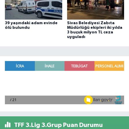
39 yaşındaki adam evinde
Sivas Belediyesi Zabıta
ölü bulundu
Müdürlüğü ekipleri iki yılda
3 buçuk milyon TL ceza
uyguladı
TFF 3.Lig 3.Grup Puan Durumu