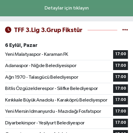
Detaylar için tıklayın
TFF 3.Lig 3.Grup Fikstür
6 Eylül, Pazar
Yeni Malatyaspor - Karaman FK
17:00
Adanaspor - Niğde Belediyesispor
17:00
Ağrı 1970 - Talasgücü Belediyespor
17:00
Bitlis Özgüzelderespor - Silifke Belediyespor
17:00
Kırıkkale Büyük Anadolu - Karaköprü Belediyespor
17:00
Yeni Mersin Idmanyurdu - Mazıdağı Fosfatspor
17:00
Diyarbekirspor - Yeşilyurt Belediyespor
17:00