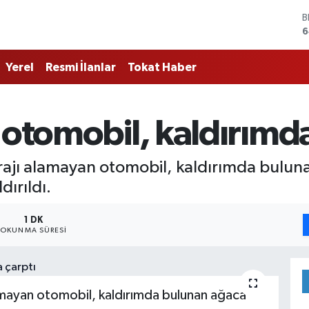
B
6
D
4
Yerel
Resmi İlanlar
Tokat Haber
E
5
S
6
 otomobil, kaldırımd
G
6
B
rajı alamayan otomobil, kaldırımda bulun
1
ırıldı.
1 DK
OKUNMA SÜRESI
amayan otomobil, kaldırımda bulunan ağaca