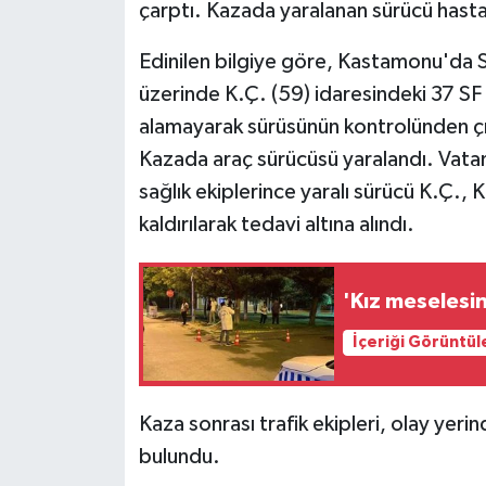
çarptı. Kazada yaralanan sürücü hastan
Ekonomi
Edinilen bilgiye göre, Kastamonu'da S
üzerinde K.Ç. (59) idaresindeki 37 SF 
Sağlık
alamayarak sürüsünün kontrolünden çı
Tokat Haber
Kazada araç sürücüsü yaralandı. Vatand
sağlık ekiplerince yaralı sürücü K.Ç.
kaldırılarak tedavi altına alındı.
'Kız meselesin
İçeriği Görüntül
Kaza sonrası trafik ekipleri, olay yer
bulundu.