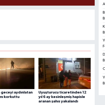
A
B
B
K
B
Y
F
D
B
O
Y
B
geceyi aydınlatan
Uyuşturucu ticaretinden 12
nı korkuttu
yıl 6 ay kesinleşmiş hapisle
aranan şahıs yakalandı