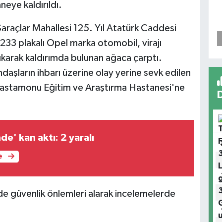
eye kaldırıldı.
araçlar Mahallesi 125. Yıl Atatürk Caddesi
233 plakalı Opel marka otomobil, virajı
karak kaldırımda bulunan ağaca çarptı.
aşların ihbarı üzerine olay yerine sevk edilen
, Kastamonu Eğitim ve Araştırma Hastanesi'ne
de' kan aktı: 2 yaralı
e
inde güvenlik önlemleri alarak incelemelerde