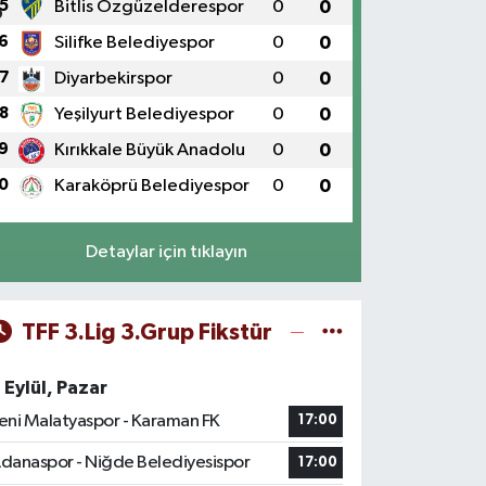
5
Bitlis Özgüzelderespor
0
0
6
Silifke Belediyespor
0
0
7
Diyarbekirspor
0
0
8
Yeşilyurt Belediyespor
0
0
9
Kırıkkale Büyük Anadolu
0
0
0
Karaköprü Belediyespor
0
0
Detaylar için tıklayın
TFF 3.Lig 3.Grup Fikstür
 Eylül, Pazar
eni Malatyaspor - Karaman FK
17:00
danaspor - Niğde Belediyesispor
17:00