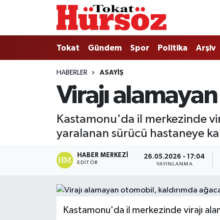
Tokat
Nöbetçi Eczaneler
Tokat
Gündem
Spor
Politika
Arşiv
Türkiye Gündemi
Hava Durumu
HABERLER
ASAYIŞ
Virajı alamayan
Gündem
Tokat Namaz Vakitleri
Asayiş
Trafik Durumu
Kastamonu'da il merkezinde vi
yaralanan sürücü hastaneye kald
Spor
Süper Lig Puan Durumu ve Fikstür
HABER MERKEZI
26.05.2026 - 17:04
Politika
Tüm Manşetler
EDITÖR
YAYINLANMA
Tokat Spor
Son Dakika Haberleri
Kastamonu'da il merkezinde virajı al
Eğitim
Haber Arşivi