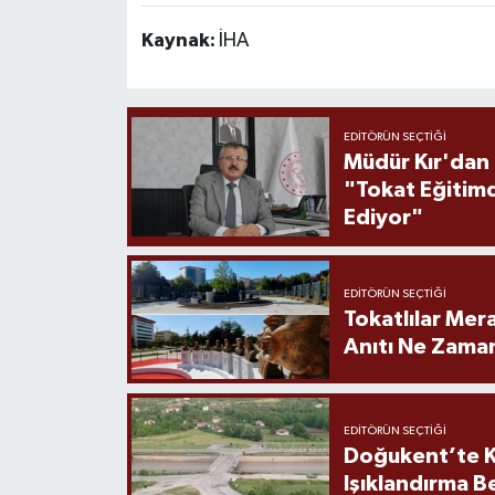
Kaynak:
İHA
EDITÖRÜN SEÇTIĞI
Müdür Kır'dan
"Tokat Eğitim
Ediyor"
EDITÖRÜN SEÇTIĞI
Tokatlılar Mera
Anıtı Ne Zaman
EDITÖRÜN SEÇTIĞI
Doğukent’te K
Işıklandırma B