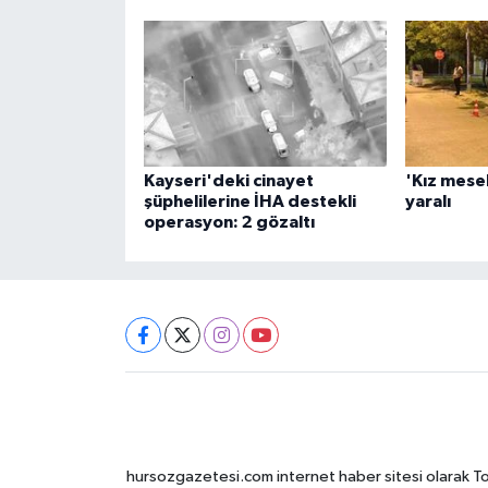
Kayseri'deki cinayet
'Kız mesel
şüphelilerine İHA destekli
yaralı
operasyon: 2 gözaltı
hursozgazetesi.com internet haber sitesi olarak Tokat