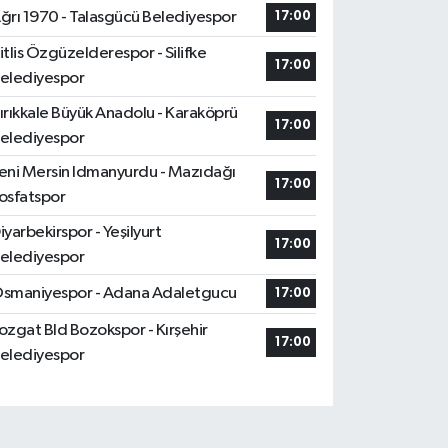
ğrı 1970 - Talasgücü Belediyespor
17:00
itlis Özgüzelderespor - Silifke
17:00
elediyespor
ırıkkale Büyük Anadolu - Karaköprü
17:00
elediyespor
eni Mersin Idmanyurdu - Mazıdağı
17:00
osfatspor
iyarbekirspor - Yeşilyurt
17:00
elediyespor
smaniyespor - Adana Adaletgucu
17:00
ozgat Bld Bozokspor - Kırşehir
17:00
elediyespor