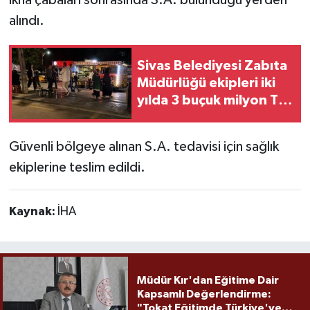
alındı.
Sivas Belediyesi Zabıta
Müdürlüğü ekipleri iki
yılda 3 buçuk milyon TL
ceza uyguladı
Güvenli bölgeye alınan S.A. tedavisi için sağlık
ekiplerine teslim edildi.
Kaynak:
İHA
Müdür Kır'dan Eğitime Dair
Kapsamlı Değerlendirme:
"Tokat Eğitimde Türkiye'ye