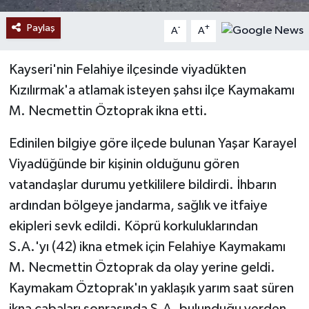
Paylaş
-
+
A
A
Kayseri'nin Felahiye ilçesinde viyadükten
Kızılırmak'a atlamak isteyen şahsı ilçe Kaymakamı
M. Necmettin Öztoprak ikna etti.
Edinilen bilgiye göre ilçede bulunan Yaşar Karayel
Viyadüğünde bir kişinin olduğunu gören
vatandaşlar durumu yetkililere bildirdi. İhbarın
ardından bölgeye jandarma, sağlık ve itfaiye
ekipleri sevk edildi. Köprü korkuluklarından
S.A.'yı (42) ikna etmek için Felahiye Kaymakamı
M. Necmettin Öztoprak da olay yerine geldi.
Kaymakam Öztoprak'ın yaklaşık yarım saat süren
ikna çabaları sonrasında S.A. bulunduğu yerden