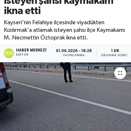
isteyen şahsı kaymakam
ikna etti
Ekonomi
Kayseri'nin Felahiye ilçesinde viyadükten
Sağlık
Kızılırmak'a atlamak isteyen şahsı ilçe Kaymakamı
M. Necmettin Öztoprak ikna etti.
Tokat Haber
HABER MERKEZI
01.06.2026 - 18:28
1 DK
EDITÖR
YAYINLANMA
OKUNMA SÜRESI