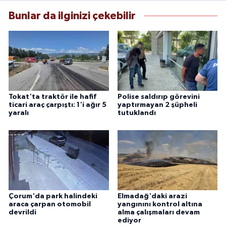
Bunlar da ilginizi çekebilir
Tokat'ta traktör ile hafif
Polise saldırıp görevini
ticari araç çarpıştı: 1'i ağır 5
yaptırmayan 2 şüpheli
yaralı
tutuklandı
Çorum'da park halindeki
Elmadağ'daki arazi
araca çarpan otomobil
yangınını kontrol altına
devrildi
alma çalışmaları devam
ediyor