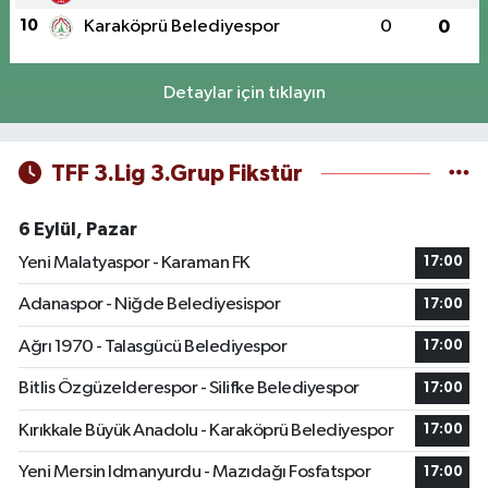
10
Karaköprü Belediyespor
0
0
Detaylar için tıklayın
TFF 3.Lig 3.Grup Fikstür
6 Eylül, Pazar
Yeni Malatyaspor - Karaman FK
17:00
Adanaspor - Niğde Belediyesispor
17:00
Ağrı 1970 - Talasgücü Belediyespor
17:00
Bitlis Özgüzelderespor - Silifke Belediyespor
17:00
Kırıkkale Büyük Anadolu - Karaköprü Belediyespor
17:00
Yeni Mersin Idmanyurdu - Mazıdağı Fosfatspor
17:00