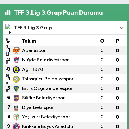
TFF 3.Lig 3.Grup Puan Durumu
TFF 3.Lig 3.Grup
#
Takım
O
P
1
Adanaspor
0
0
2
Niğde Belediyesispor
0
0
3
Ağrı 1970
0
0
4
Talasgücü Belediyespor
0
0
5
Bitlis Özgüzelderespor
0
0
6
Silifke Belediyespor
0
0
7
Diyarbekirspor
0
0
8
Yeşilyurt Belediyespor
0
0
9
Kırıkkale Büyük Anadolu
0
0