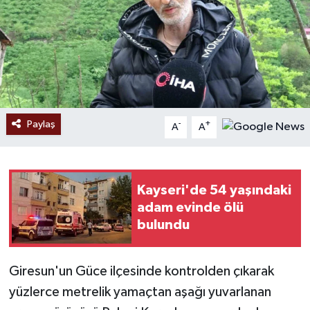
Paylaş
-
+
A
A
Kayseri'de 54 yaşındaki
adam evinde ölü
bulundu
Giresun'un Güce ilçesinde kontrolden çıkarak
yüzlerce metrelik yamaçtan aşağı yuvarlanan