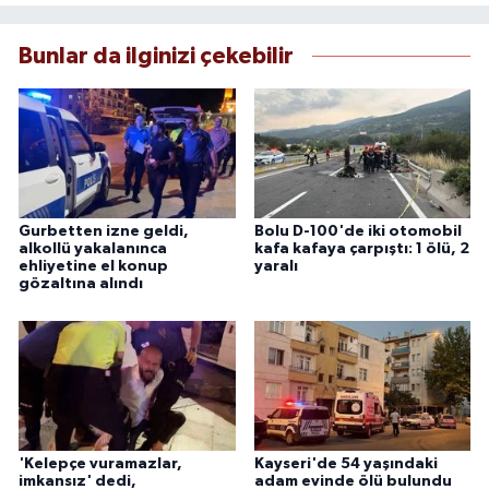
Bunlar da ilginizi çekebilir
Gurbetten izne geldi,
Bolu D-100'de iki otomobil
alkollü yakalanınca
kafa kafaya çarpıştı: 1 ölü, 2
ehliyetine el konup
yaralı
gözaltına alındı
'Kelepçe vuramazlar,
Kayseri'de 54 yaşındaki
imkansız' dedi,
adam evinde ölü bulundu