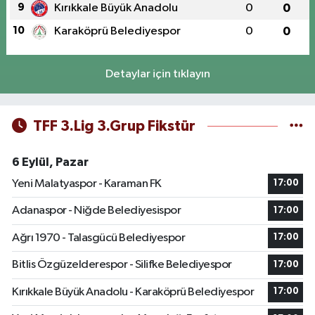
9
Kırıkkale Büyük Anadolu
0
0
10
Karaköprü Belediyespor
0
0
Detaylar için tıklayın
TFF 3.Lig 3.Grup Fikstür
6 Eylül, Pazar
Yeni Malatyaspor - Karaman FK
17:00
Adanaspor - Niğde Belediyesispor
17:00
Ağrı 1970 - Talasgücü Belediyespor
17:00
Bitlis Özgüzelderespor - Silifke Belediyespor
17:00
Kırıkkale Büyük Anadolu - Karaköprü Belediyespor
17:00