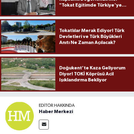
"Tokat Eğitimde Türkiye'ye
Örnek Olmaya Devam Ediyor"
Tokatlılar Merak Ediyor! Türk
Devletleri ve Türk Büyükleri
Anıtı Ne Zaman Açılacak?
Doğukent’te Kaza Geliyorum
Diyor! TOKİ Köprüsü Acil
Işıklandırma Bekliyor
EDITÖR HAKKINDA
Haber Merkezi