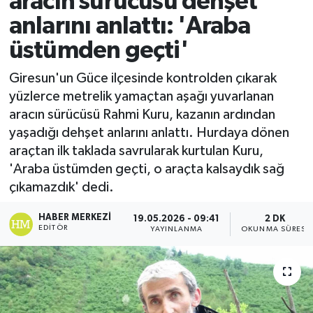
aracın sürücüsü dehşet
anlarını anlattı: 'Araba
Ekonomi
üstümden geçti'
Sağlık
Giresun'un Güce ilçesinde kontrolden çıkarak
yüzlerce metrelik yamaçtan aşağı yuvarlanan
Tokat Haber
aracın sürücüsü Rahmi Kuru, kazanın ardından
yaşadığı dehşet anlarını anlattı. Hurdaya dönen
araçtan ilk taklada savrularak kurtulan Kuru,
'Araba üstümden geçti, o araçta kalsaydık sağ
çıkamazdık' dedi.
HABER MERKEZI
19.05.2026 - 09:41
2 DK
EDITÖR
YAYINLANMA
OKUNMA SÜRESI