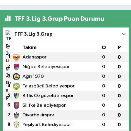
TFF 3.Lig 3.Grup Puan Durumu
TFF 3.Lig 3.Grup
#
Takım
O
P
1
Adanaspor
0
0
2
Niğde Belediyesispor
0
0
3
Ağrı 1970
0
0
4
Talasgücü Belediyespor
0
0
5
Bitlis Özgüzelderespor
0
0
6
Silifke Belediyespor
0
0
7
Diyarbekirspor
0
0
8
Yeşilyurt Belediyespor
0
0