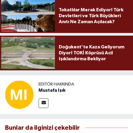
Tokatlılar Merak Ediyor! Türk
Devletleri ve Türk Büyükleri
Anıtı Ne Zaman Açılacak?
Doğukent’te Kaza Geliyorum
Diyor! TOKİ Köprüsü Acil
Işıklandırma Bekliyor
EDITÖR HAKKINDA
Mustafa Işık
Bunlar da ilginizi çekebilir