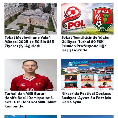
Tokat Mevlevihane Vakıf
Tokat Temsilcisinde Yüzler
Müzesi 2025'te 50 Bin 855
Gülüyor! Turhal 60 FSK
Ziyaretçiyi Ağırladı
Resmen Profesyonelliğe
Geçiş Ligi'nde
Turhal’dan Milli Gurur!
Niksar’da Festival Coşkusu
Hanife Betül Demirpolat 3.
Başlıyor! Ayvaz Su Fest İçin
Kez U-15 Hentbol Milli Takım
Geri Sayım
Kampında