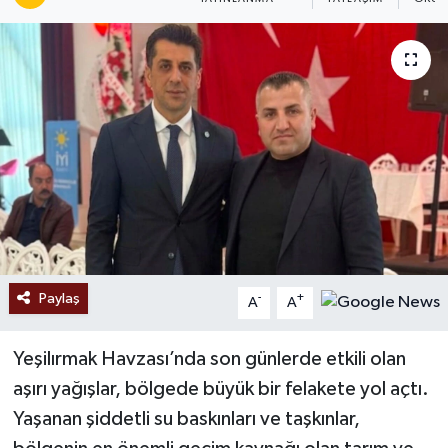
Ekonomi
Sağlık
Tokat Haber
Paylaş
-
+
A
A
Yeşilırmak Havzası’nda son günlerde etkili olan
aşırı yağışlar, bölgede büyük bir felakete yol açtı.
Yaşanan şiddetli su baskınları ve taşkınlar,