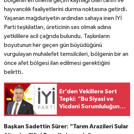
bölgenin en önemli geçim kaynağı olan tarım ve
hayvancılık faaliyetlerini durma noktasına getirdi.
Yaşanan mağduriyetin ardından sahaya inen İYİ
Parti teşkilatları, üreticinin ses olmak adına
yetkililere acil çağrıda bulundu. Taşkınların
boyutunun her geçen gün büyüdüğünü
vurgulayan muhalefet temsilcileri, bölgenin bir an
önce afet bölgesi ilan edilmesi gerektiğini
belirtti.
Er’den Vekillere Sert
Tepki: “Bu Siyasi ve
Vicdani Sorumluluğun
Hesabını Vereceksiniz”
Başkan Sadettin Sürer: “Tarım Arazileri Sular