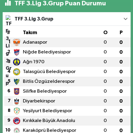
TFF 3.Lig 3.Grup Puan Durumu
TFF 3.Lig 3.Grup
#
Takım
O
P
1
Adanaspor
0
0
2
Niğde Belediyesispor
0
0
3
Ağrı 1970
0
0
4
Talasgücü Belediyespor
0
0
5
Bitlis Özgüzelderespor
0
0
6
Silifke Belediyespor
0
0
7
Diyarbekirspor
0
0
8
Yeşilyurt Belediyespor
0
0
9
Kırıkkale Büyük Anadolu
0
0
10
Karaköprü Belediyespor
0
0