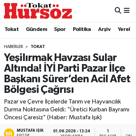
Tokat
Nöbetçi Eczaneler
Tokat
Gündem
Spor
Politika
Arşiv
Yerel
Türkiye Gündemi
Hava Durumu
HABERLER
TOKAT
Gündem
Tokat Namaz Vakitleri
Yeşilırmak Havzası Sular
Altında! İYİ Parti Pazar İlçe
Asayiş
Trafik Durumu
Başkanı Sürer’den Acil Afet
Spor
Süper Lig Puan Durumu ve Fikstür
Bölgesi Çağrısı
Politika
Tüm Manşetler
Pazar ve Çevre İlçelerde Tarım ve Hayvancılık
Durma Noktasına Geldi: "Üretici Kurban Bayramı
Tokat Spor
Son Dakika Haberleri
Öncesi Çaresiz" (Haber: Mustafa Işık)
MUSTAFA IŞIK
Eğitim
Haber Arşivi
01.06.2026 - 13:24
1
EDITÖR
YAYINLANMA
PAYLAŞIM
OKUN