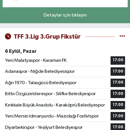
Detaylar için tıklayın
TFF 3.Lig 3.Grup Fikstür
6 Eylül, Pazar
Yeni Malatyaspor - Karaman FK
17:00
Adanaspor - Niğde Belediyesispor
17:00
Ağrı 1970 - Talasgücü Belediyespor
17:00
Bitlis Özgüzelderespor - Silifke Belediyespor
17:00
Kırıkkale Büyük Anadolu - Karaköprü Belediyespor
17:00
Yeni Mersin Idmanyurdu - Mazıdağı Fosfatspor
17:00
Diyarbekirspor - Yeşilyurt Belediyespor
17:00