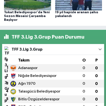
Tokat Belediyespor’da Yeni
19 yıl hapisle aranan şahıs
Sezon Mesaisi Çarşamba
yakalandı
Başlıyor
TFF 3.Lig 3.Grup Puan Durumu
TFF 3.Lig 3.Grup
#
Takım
O
P
1
Adanaspor
0
0
2
Niğde Belediyesispor
0
0
3
Ağrı 1970
0
0
4
Talasgücü Belediyespor
0
0
5
Bitlis Özgüzelderespor
0
0