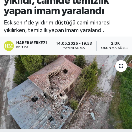
yıkıldı, camide temizlik
yapan imam yaralandı
Ekonomi
Eskişehir'de yıldırım düştüğü cami minaresi
Sağlık
yıkılırken, temizlik yapan imam yaralandı.
Tokat Haber
HABER MERKEZI
14.05.2026 - 19:53
2 DK
EDITÖR
YAYINLANMA
OKUNMA SÜRESI