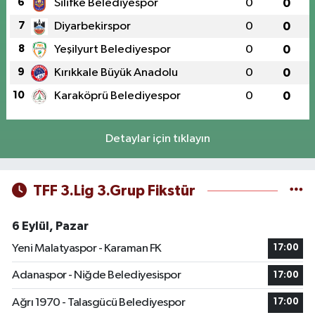
6
Silifke Belediyespor
0
0
7
Diyarbekirspor
0
0
8
Yeşilyurt Belediyespor
0
0
9
Kırıkkale Büyük Anadolu
0
0
10
Karaköprü Belediyespor
0
0
Detaylar için tıklayın
TFF 3.Lig 3.Grup Fikstür
6 Eylül, Pazar
Yeni Malatyaspor - Karaman FK
17:00
Adanaspor - Niğde Belediyesispor
17:00
Ağrı 1970 - Talasgücü Belediyespor
17:00