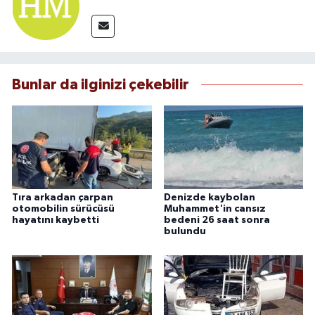
Bunlar da ilginizi çekebilir
Tıra arkadan çarpan
Denizde kaybolan
otomobilin sürücüsü
Muhammet'in cansız
hayatını kaybetti
bedeni 26 saat sonra
bulundu