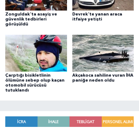
Zonguldak'ta asayiş ve
Devrek'te yanan araca
güvenlik tedbirleri
itfaiye yetişti
görüşüldü
Çarptığı bisikletlinin
Akçakoca sahiline vuran İHA
ölümüne sebep olup kaçan
paniğe neden oldu
otomobil sürücüsü
tutuklandı