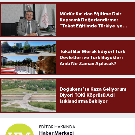
Müdür Kır'dan Eğitime Dair
Kapsamlı Değerlendirme:
"Tokat Eğitimde Türkiye'ye
Örnek Olmaya Devam Ediyor"
Tokatlılar Merak Ediyor! Türk
Devletleri ve Türk Büyükleri
Anıtı Ne Zaman Açılacak?
Doğukent’te Kaza Geliyorum
Diyor! TOKİ Köprüsü Acil
Işıklandırma Bekliyor
EDITÖR HAKKINDA
Haber Merkezi