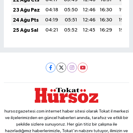
23 Ağu Paz
04:18
05:50
12:46
16:30
19:32
24 Ağu Pts
04:19
05:51
12:46
16:30
19:30
25 Ağu Sal
04:21
05:52
12:45
16:29
19:29
hursozgazetesi.com internet haber sitesi olarak Tokat il merkezi
ve ilçelerimizden en güncel haberleri anında, tarafsız ve etkili bir
şekilde sizlere sunuyoruz. Her gün titiz bir çalışma ile
hazırladığımız haberlerimizle, Tokat'ın nabzını tutuyor, ilimizin ve