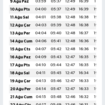
9 Ağu Paz
03:59
05:37
12:49
16:39
19:51
10 Ağu Pts
04:00
05:37
12:49
16:39
19:50
11 Ağu Sal
04:01
05:38
12:48
16:38
19:48
12 Ağu Çar
04:03
05:39
12:48
16:38
19:47
13 Ağu Per
04:04
05:40
12:48
16:37
19:46
14 Ağu Cum
04:06
05:41
12:48
16:36
19:44
15 Ağu Cts
04:07
05:42
12:48
16:36
19:43
16 Ağu Paz
04:09
05:43
12:47
16:35
19:42
17 Ağu Pts
04:10
05:44
12:47
16:35
19:40
18 Ağu Sal
04:11
05:45
12:47
16:34
19:39
19 Ağu Çar
04:13
05:46
12:47
16:33
19:38
20 Ağu Per
04:14
05:47
12:47
16:33
19:36
21 Ağu Cum
04:15
05:48
12:46
16:32
19:35
22 Ağu Cts
04:17
05:49
12:46
16:31
19:33