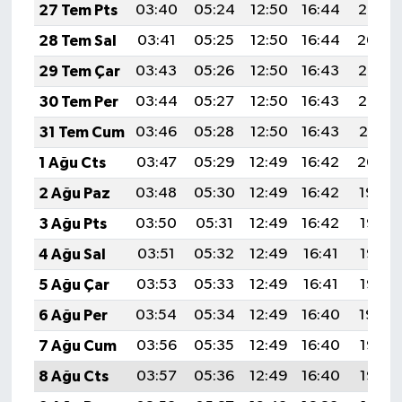
27 Tem Pts
03:40
05:24
12:50
16:44
20:05
28 Tem Sal
03:41
05:25
12:50
16:44
20:04
29 Tem Çar
03:43
05:26
12:50
16:43
20:03
30 Tem Per
03:44
05:27
12:50
16:43
20:02
31 Tem Cum
03:46
05:28
12:50
16:43
20:01
1 Ağu Cts
03:47
05:29
12:49
16:42
20:00
2 Ağu Paz
03:48
05:30
12:49
16:42
19:59
3 Ağu Pts
03:50
05:31
12:49
16:42
19:58
4 Ağu Sal
03:51
05:32
12:49
16:41
19:57
5 Ağu Çar
03:53
05:33
12:49
16:41
19:56
6 Ağu Per
03:54
05:34
12:49
16:40
19:54
7 Ağu Cum
03:56
05:35
12:49
16:40
19:53
8 Ağu Cts
03:57
05:36
12:49
16:40
19:52