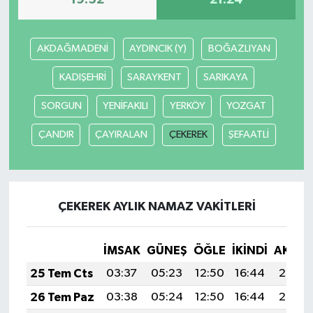
19:52
21:24
AKDAĞMADENİ
AYDINCIK (Y)
BOĞAZLIYAN
KADIŞEHRİ
SARAYKENT
SARIKAYA
SORGUN
YENİFAKILI
YERKÖY
YOZGAT
ÇANDIR
ÇAYIRALAN
ÇEKEREK
ŞEFAATLİ
ÇEKEREK AYLIK NAMAZ VAKITLERI
İMSAK
GÜNEŞ
ÖĞLE
İKINDI
AKŞA
25 Tem Cts
03:37
05:23
12:50
16:44
20:07
26 Tem Paz
03:38
05:24
12:50
16:44
20:06