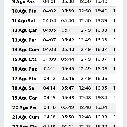
9 Ağu Paz
04:01
05:38
12:50
16:40
19:52
10 Ağu Pts
04:02
05:39
12:50
16:40
19:50
11 Ağu Sal
04:04
05:40
12:50
16:39
19:49
12 Ağu Çar
04:05
05:41
12:49
16:38
19:48
13 Ağu Per
04:07
05:42
12:49
16:38
19:47
14 Ağu Cum
04:08
05:43
12:49
16:37
19:45
15 Ağu Cts
04:09
05:44
12:49
16:37
19:44
16 Ağu Paz
04:11
05:45
12:49
16:36
19:43
17 Ağu Pts
04:12
05:46
12:49
16:36
19:41
18 Ağu Sal
04:14
05:47
12:48
16:35
19:40
19 Ağu Çar
04:15
05:48
12:48
16:34
19:38
20 Ağu Per
04:16
05:49
12:48
16:34
19:37
21 Ağu Cum
04:18
05:50
12:48
16:33
19:36
22 Ağu Cts
04:19
05:51
12:47
16:32
19:34