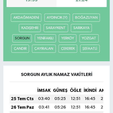
19:53
21:24
AKDAĞMADENİ
AYDINCIK (Y)
BOĞAZLIYAN
KADIŞEHRİ
SARAYKENT
SARIKAYA
SORGUN
YENİFAKILI
YERKÖY
YOZGAT
ÇANDIR
ÇAYIRALAN
ÇEKEREK
ŞEFAATLİ
SORGUN AYLIK NAMAZ VAKITLERI
İMSAK
GÜNEŞ
ÖĞLE
İKINDI
AKŞA
25 Tem Cts
03:40
05:25
12:51
16:45
20:07
26 Tem Paz
03:41
05:26
12:51
16:45
20:06