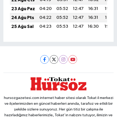
23 Ağu Paz
04:20
05:52
12:47
16:31
19:33
24 Ağu Pts
04:22
05:52
12:47
16:31
19:31
25 Ağu Sal
04:23
05:53
12:47
16:30
19:30
hursozgazetesi.com internet haber sitesi olarak Tokat il merkezi
ve ilçelerimizden en güncel haberleri anında, tarafsız ve etkili bir
şekilde sizlere sunuyoruz. Her gün titiz bir çalışma ile
hazırladığımız haberlerimizle, Tokat'ın nabzını tutuyor, ilimizin ve