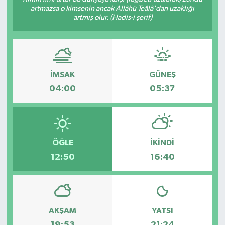
artmazsa o kimsenin ancak Allâhü Teâlâ'dan uzaklığı
Ekonomi
artmış olur. (Hadis-i şerif)
Sağlık
Tokat Haber
İMSAK
GÜNEŞ
04:00
05:37
ÖĞLE
İKINDI
12:50
16:40
AKŞAM
YATSI