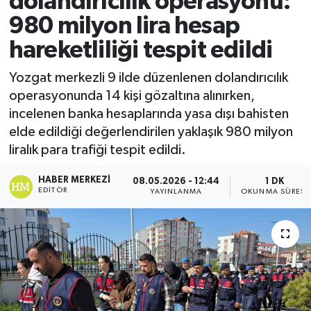
dolandırıcılık operasyonu:
980 milyon lira hesap
Ekonomi
hareketliliği tespit edildi
Sağlık
Yozgat merkezli 9 ilde düzenlenen dolandırıcılık
operasyonunda 14 kişi gözaltına alınırken,
Tokat Haber
incelenen banka hesaplarında yasa dışı bahisten
elde edildiği değerlendirilen yaklaşık 980 milyon
liralık para trafiği tespit edildi.
HABER MERKEZI
08.05.2026 - 12:44
1 DK
EDITÖR
YAYINLANMA
OKUNMA SÜRESI