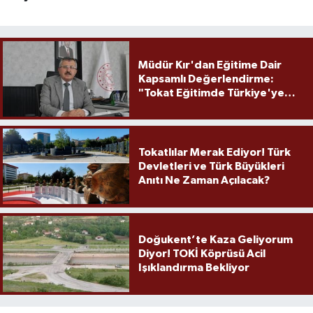
Müdür Kır'dan Eğitime Dair
Kapsamlı Değerlendirme:
"Tokat Eğitimde Türkiye'ye
Örnek Olmaya Devam Ediyor"
Tokatlılar Merak Ediyor! Türk
Devletleri ve Türk Büyükleri
Anıtı Ne Zaman Açılacak?
Doğukent’te Kaza Geliyorum
Diyor! TOKİ Köprüsü Acil
Işıklandırma Bekliyor