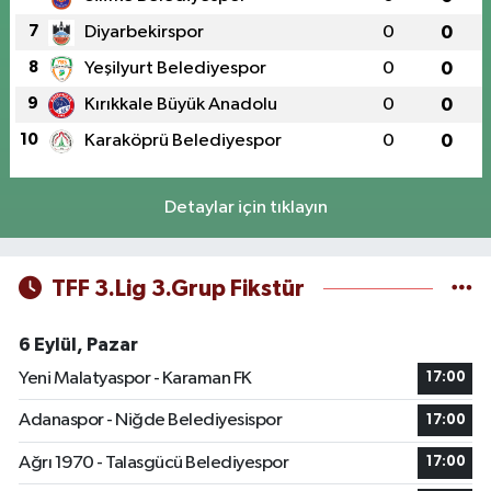
7
Diyarbekirspor
0
0
8
Yeşilyurt Belediyespor
0
0
9
Kırıkkale Büyük Anadolu
0
0
10
Karaköprü Belediyespor
0
0
Detaylar için tıklayın
TFF 3.Lig 3.Grup Fikstür
6 Eylül, Pazar
Yeni Malatyaspor - Karaman FK
17:00
Adanaspor - Niğde Belediyesispor
17:00
Ağrı 1970 - Talasgücü Belediyespor
17:00