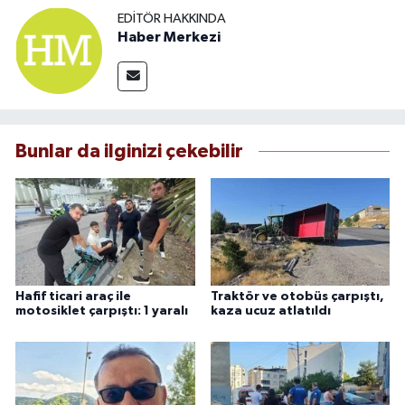
EDITÖR HAKKINDA
Haber Merkezi
Bunlar da ilginizi çekebilir
Hafif ticari araç ile
Traktör ve otobüs çarpıştı,
motosiklet çarpıştı: 1 yaralı
kaza ucuz atlatıldı