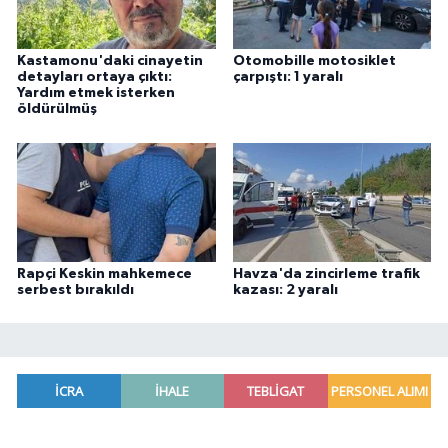
Kastamonu'daki cinayetin
Otomobille motosiklet
detayları ortaya çıktı:
çarpıştı: 1 yaralı
Yardım etmek isterken
öldürülmüş
Rapçi Keskin mahkemece
Havza'da zincirleme trafik
serbest bırakıldı
kazası: 2 yaralı