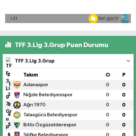
TFF 3.Lig 3.Grup Puan Durumu
TFF 3.Lig 3.Grup
#
Takım
O
P
1
Adanaspor
0
0
2
Niğde Belediyesispor
0
0
3
Ağrı 1970
0
0
4
Talasgücü Belediyespor
0
0
5
Bitlis Özgüzelderespor
0
0
6
Silifke Belediyespor
0
0