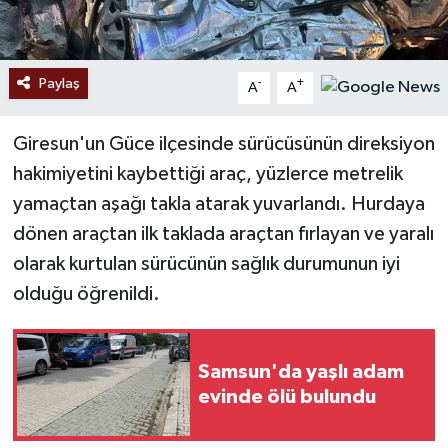
Paylaş
-
+
A
A
Giresun'un Güce ilçesinde sürücüsünün direksiyon
hakimiyetini kaybettiği araç, yüzlerce metrelik
yamaçtan aşağı takla atarak yuvarlandı. Hurdaya
dönen araçtan ilk taklada araçtan fırlayan ve yaralı
olarak kurtulan sürücünün sağlık durumunun iyi
olduğu öğrenildi.
Samsun'da yaşlı adam
evinde ölü bulundu