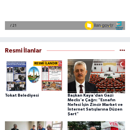
Resmi İlanlar
RESMİ İLANDIR
Tokat Belediyesi
Başkan Kaya'dan Gazi
Meclis'e Çağrı: "Esnafın
Nefesi İçin Zincir Market ve
İnternet Satışlarına Düzen
Şart"