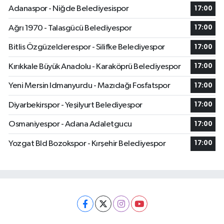
Adanaspor - Niğde Belediyesispor
17:00
Ağrı 1970 - Talasgücü Belediyespor
17:00
Bitlis Özgüzelderespor - Silifke Belediyespor
17:00
Kırıkkale Büyük Anadolu - Karaköprü Belediyespor
17:00
Yeni Mersin Idmanyurdu - Mazıdağı Fosfatspor
17:00
Diyarbekirspor - Yeşilyurt Belediyespor
17:00
Osmaniyespor - Adana Adaletgucu
17:00
Yozgat Bld Bozokspor - Kırşehir Belediyespor
17:00