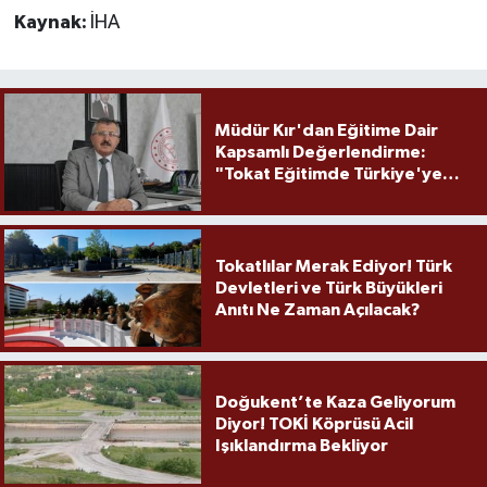
Kaynak:
İHA
Müdür Kır'dan Eğitime Dair
Kapsamlı Değerlendirme:
"Tokat Eğitimde Türkiye'ye
Örnek Olmaya Devam Ediyor"
Tokatlılar Merak Ediyor! Türk
Devletleri ve Türk Büyükleri
Anıtı Ne Zaman Açılacak?
Doğukent’te Kaza Geliyorum
Diyor! TOKİ Köprüsü Acil
Işıklandırma Bekliyor