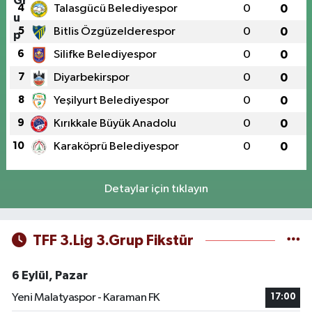
4
Talasgücü Belediyespor
0
0
5
Bitlis Özgüzelderespor
0
0
6
Silifke Belediyespor
0
0
7
Diyarbekirspor
0
0
8
Yeşilyurt Belediyespor
0
0
9
Kırıkkale Büyük Anadolu
0
0
10
Karaköprü Belediyespor
0
0
Detaylar için tıklayın
TFF 3.Lig 3.Grup Fikstür
6 Eylül, Pazar
Yeni Malatyaspor - Karaman FK
17:00