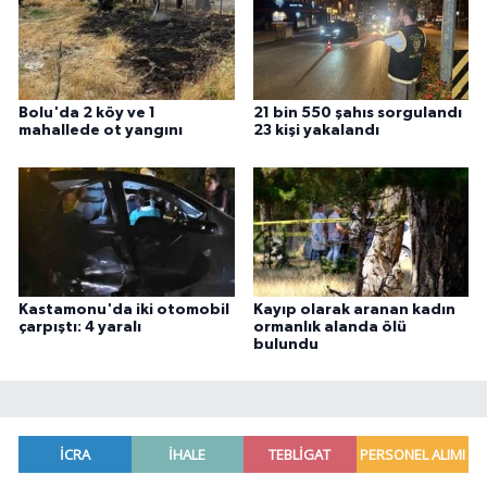
Bolu'da 2 köy ve 1
21 bin 550 şahıs sorgulandı
mahallede ot yangını
23 kişi yakalandı
Kastamonu'da iki otomobil
Kayıp olarak aranan kadın
çarpıştı: 4 yaralı
ormanlık alanda ölü
bulundu