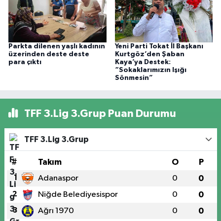
Parkta dilenen yaşlı kadının
Yeni Parti Tokat İl Başkanı
üzerinden deste deste
Kurtgöz’den Şaban
para çıktı
Kaya’ya Destek:
“Sokaklarımızın Işığı
Sönmesin”
TFF 3.Lig 3.Grup Puan Durumu
TFF 3.Lig 3.Grup
#
Takım
O
P
1
Adanaspor
0
0
2
Niğde Belediyesispor
0
0
3
Ağrı 1970
0
0