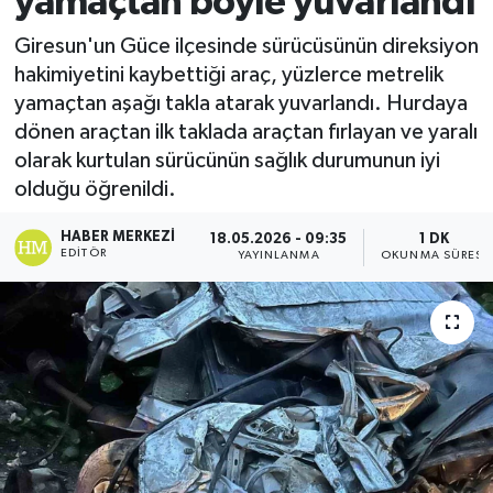
yamaçtan böyle yuvarlandı
Ekonomi
Giresun'un Güce ilçesinde sürücüsünün direksiyon
hakimiyetini kaybettiği araç, yüzlerce metrelik
Sağlık
yamaçtan aşağı takla atarak yuvarlandı. Hurdaya
dönen araçtan ilk taklada araçtan fırlayan ve yaralı
Tokat Haber
olarak kurtulan sürücünün sağlık durumunun iyi
olduğu öğrenildi.
HABER MERKEZI
18.05.2026 - 09:35
1 DK
EDITÖR
YAYINLANMA
OKUNMA SÜRESI