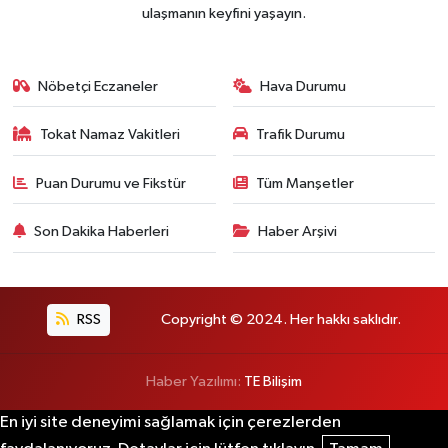
ulaşmanın keyfini yaşayın.
Nöbetçi Eczaneler
Hava Durumu
Tokat Namaz Vakitleri
Trafik Durumu
Puan Durumu ve Fikstür
Tüm Manşetler
Son Dakika Haberleri
Haber Arşivi
RSS
Copyright © 2024. Her hakkı saklıdır.
Haber Yazılımı:
TE Bilişim
En iyi site deneyimi sağlamak için çerezlerden