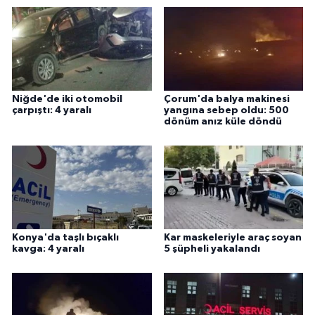
Niğde'de iki otomobil
Çorum'da balya makinesi
çarpıştı: 4 yaralı
yangına sebep oldu: 500
dönüm anız küle döndü
Konya'da taşlı bıçaklı
Kar maskeleriyle araç soyan
kavga: 4 yaralı
5 şüpheli yakalandı