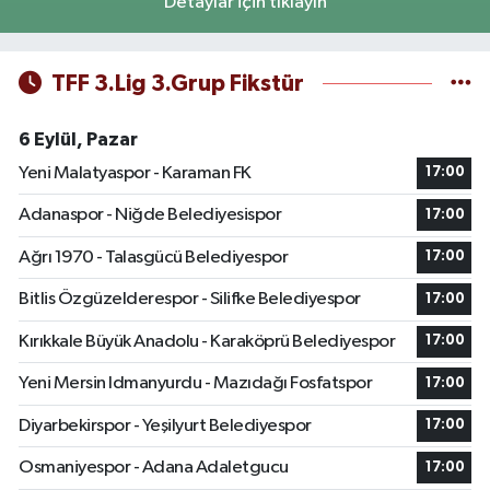
Detaylar için tıklayın
TFF 3.Lig 3.Grup Fikstür
6 Eylül, Pazar
Yeni Malatyaspor - Karaman FK
17:00
Adanaspor - Niğde Belediyesispor
17:00
Ağrı 1970 - Talasgücü Belediyespor
17:00
Bitlis Özgüzelderespor - Silifke Belediyespor
17:00
Kırıkkale Büyük Anadolu - Karaköprü Belediyespor
17:00
Yeni Mersin Idmanyurdu - Mazıdağı Fosfatspor
17:00
Diyarbekirspor - Yeşilyurt Belediyespor
17:00
Osmaniyespor - Adana Adaletgucu
17:00