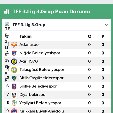
TFF 3.Lig 3.Grup Puan Durumu
TFF 3.Lig 3.Grup
#
Takım
O
P
1
Adanaspor
0
0
2
Niğde Belediyesispor
0
0
3
Ağrı 1970
0
0
4
Talasgücü Belediyespor
0
0
5
Bitlis Özgüzelderespor
0
0
6
Silifke Belediyespor
0
0
7
Diyarbekirspor
0
0
8
Yeşilyurt Belediyespor
0
0
9
Kırıkkale Büyük Anadolu
0
0