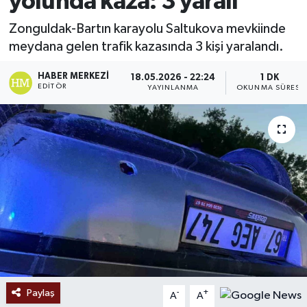
yolunda kaza: 3 yaralı
Ekonomi
Zonguldak-Bartın karayolu Saltukova mevkiinde
meydana gelen trafik kazasında 3 kişi yaralandı.
Sağlık
HABER MERKEZI
18.05.2026 - 22:24
1 DK
EDITÖR
YAYINLANMA
OKUNMA SÜRESI
Tokat Haber
Paylaş
-
+
A
A