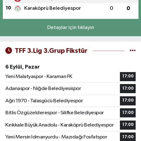
10
Karaköprü Belediyespor
0
0
Detaylar için tıklayın
TFF 3.Lig 3.Grup Fikstür
6 Eylül, Pazar
Yeni Malatyaspor - Karaman FK
17:00
Adanaspor - Niğde Belediyesispor
17:00
Ağrı 1970 - Talasgücü Belediyespor
17:00
Bitlis Özgüzelderespor - Silifke Belediyespor
17:00
Kırıkkale Büyük Anadolu - Karaköprü Belediyespor
17:00
Yeni Mersin Idmanyurdu - Mazıdağı Fosfatspor
17:00