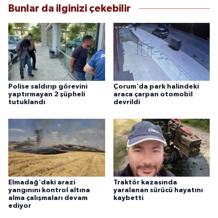
Bunlar da ilginizi çekebilir
Polise saldırıp görevini
Çorum'da park halindeki
yaptırmayan 2 şüpheli
araca çarpan otomobil
tutuklandı
devrildi
Elmadağ'daki arazi
Traktör kazasında
yangınını kontrol altına
yaralanan sürücü hayatını
alma çalışmaları devam
kaybetti
ediyor