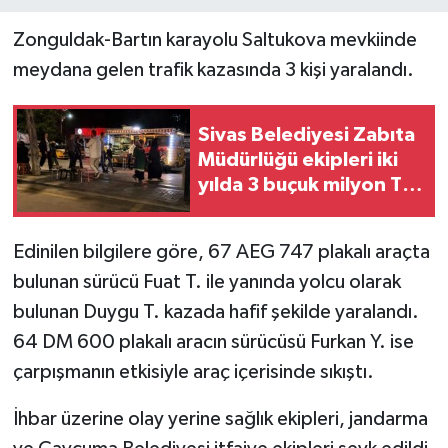
Zonguldak-Bartın karayolu Saltukova mevkiinde
meydana gelen trafik kazasında 3 kişi yaralandı.
Sivas Belediyesi Zabıta
Müdürlüğü ekipleri iki
yılda 3 buçuk milyon TL
ceza uyguladı
Edinilen bilgilere göre, 67 AEG 747 plakalı araçta
bulunan sürücü Fuat T. ile yanında yolcu olarak
bulunan Duygu T. kazada hafif şekilde yaralandı.
64 DM 600 plakalı aracın sürücüsü Furkan Y. ise
çarpışmanın etkisiyle araç içerisinde sıkıştı.
İhbar üzerine olay yerine sağlık ekipleri, jandarma