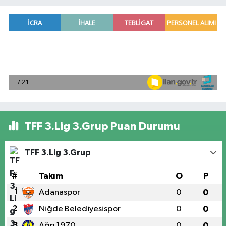
TFF 3.Lig 3.Grup Puan Durumu
TFF 3.Lig 3.Grup
#
Takım
O
P
1
Adanaspor
0
0
2
Niğde Belediyesispor
0
0
3
Ağrı 1970
0
0