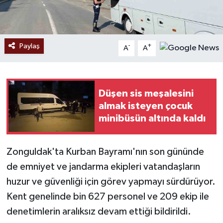
Paylaş
-
+
A
A
Düşen sis meşalesini
almak isteyen çocuk
minibüsün altında kaldı
Zonguldak'ta Kurban Bayramı'nın son gününde
de emniyet ve jandarma ekipleri vatandaşların
huzur ve güvenliği için görev yapmayı sürdürüyor.
Kent genelinde bin 627 personel ve 209 ekip ile
denetimlerin aralıksız devam ettiği bildirildi.