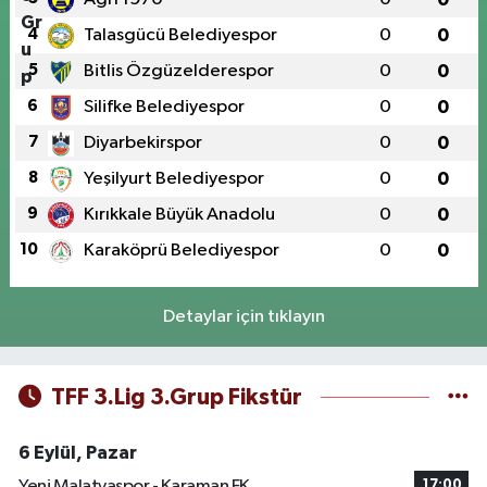
4
Talasgücü Belediyespor
0
0
5
Bitlis Özgüzelderespor
0
0
6
Silifke Belediyespor
0
0
7
Diyarbekirspor
0
0
8
Yeşilyurt Belediyespor
0
0
9
Kırıkkale Büyük Anadolu
0
0
10
Karaköprü Belediyespor
0
0
Detaylar için tıklayın
TFF 3.Lig 3.Grup Fikstür
6 Eylül, Pazar
Yeni Malatyaspor - Karaman FK
17:00