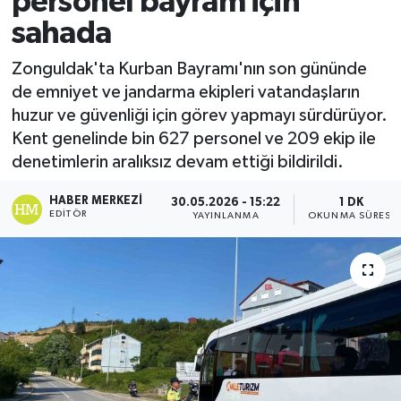
personel bayram için
sahada
Ekonomi
Zonguldak'ta Kurban Bayramı'nın son gününde
Sağlık
de emniyet ve jandarma ekipleri vatandaşların
huzur ve güvenliği için görev yapmayı sürdürüyor.
Tokat Haber
Kent genelinde bin 627 personel ve 209 ekip ile
denetimlerin aralıksız devam ettiği bildirildi.
HABER MERKEZI
30.05.2026 - 15:22
1 DK
EDITÖR
YAYINLANMA
OKUNMA SÜRESI