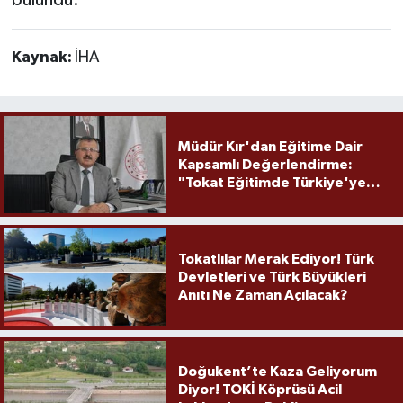
Kaynak:
İHA
Müdür Kır'dan Eğitime Dair
Kapsamlı Değerlendirme:
"Tokat Eğitimde Türkiye'ye
Örnek Olmaya Devam Ediyor"
Tokatlılar Merak Ediyor! Türk
Devletleri ve Türk Büyükleri
Anıtı Ne Zaman Açılacak?
Doğukent’te Kaza Geliyorum
Diyor! TOKİ Köprüsü Acil