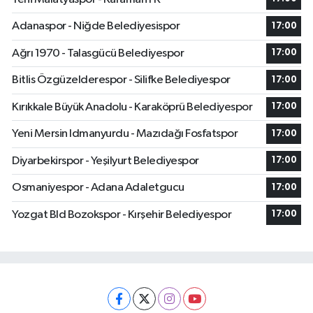
Adanaspor - Niğde Belediyesispor
17:00
Ağrı 1970 - Talasgücü Belediyespor
17:00
Bitlis Özgüzelderespor - Silifke Belediyespor
17:00
Kırıkkale Büyük Anadolu - Karaköprü Belediyespor
17:00
Yeni Mersin Idmanyurdu - Mazıdağı Fosfatspor
17:00
Diyarbekirspor - Yeşilyurt Belediyespor
17:00
Osmaniyespor - Adana Adaletgucu
17:00
Yozgat Bld Bozokspor - Kırşehir Belediyespor
17:00