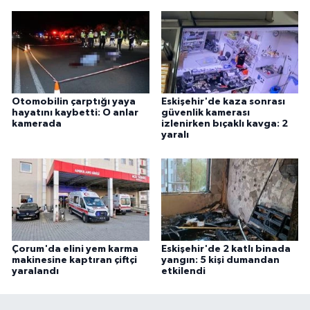
Otomobilin çarptığı yaya
Eskişehir'de kaza sonrası
hayatını kaybetti: O anlar
güvenlik kamerası
kamerada
izlenirken bıçaklı kavga: 2
yaralı
Çorum'da elini yem karma
Eskişehir'de 2 katlı binada
makinesine kaptıran çiftçi
yangın: 5 kişi dumandan
yaralandı
etkilendi