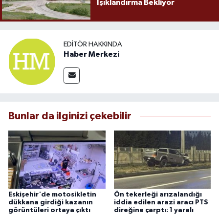
Işıklandırma Bekliyor
EDITÖR HAKKINDA
Haber Merkezi
Bunlar da ilginizi çekebilir
Eskişehir'de motosikletin
Ön tekerleği arızalandığı
dükkana girdiği kazanın
iddia edilen arazi aracı PTS
görüntüleri ortaya çıktı
direğine çarptı: 1 yaralı