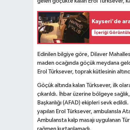
gelen göçükte kalan Erol Türksever, ka
Kayseri'de ara
İçeriği Görüntül
Edinilen bilgiye göre, Dilaver Mahalles
maden ocağında göçük meydana geldi.
Erol Türksever, toprak kütlesinin altınd
Göçük altında kalan Türksever, ilk ola
çıkarıldı. İhbar üzerine bölgeye sağlı
Başkanlığı (AFAD) ekipleri sevk edildi.
yapılan Erol Türksever, ambulansla At
Ambulansta kalp masajı uygulanan Tü
rağmen kurtarılamadı.