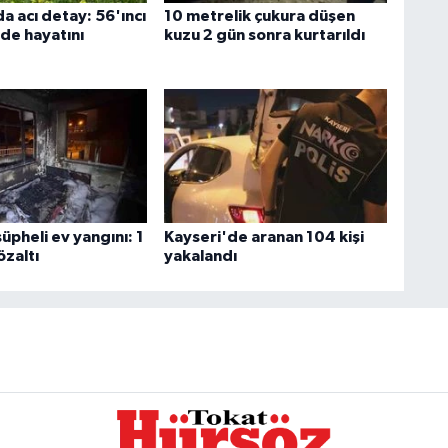
a acı detay: 56'ıncı
10 metrelik çukura düşen
de hayatını
kuzu 2 gün sonra kurtarıldı
pheli ev yangını: 1
Kayseri'de aranan 104 kişi
özaltı
yakalandı