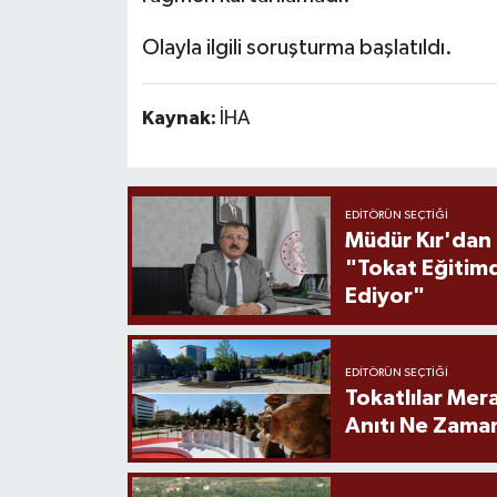
Olayla ilgili soruşturma başlatıldı.
Kaynak:
İHA
EDITÖRÜN SEÇTIĞI
Müdür Kır'dan
"Tokat Eğitim
Ediyor"
EDITÖRÜN SEÇTIĞI
Tokatlılar Mera
Anıtı Ne Zaman