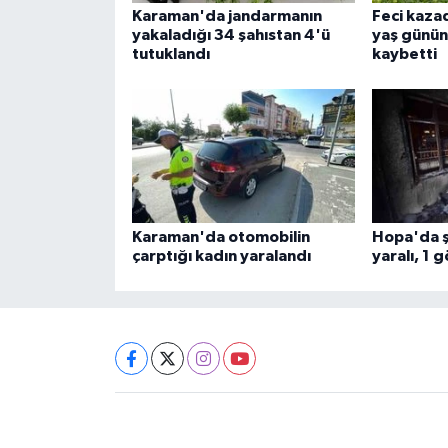
Karaman'da jandarmanın
Feci kazad
yakaladığı 34 şahıstan 4'ü
yaş günün
tutuklandı
kaybetti
Karaman'da otomobilin
Hopa'da şü
çarptığı kadın yaralandı
yaralı, 1 g