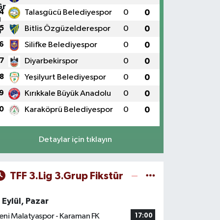
4
Talasgücü Belediyespor
0
0
5
Bitlis Özgüzelderespor
0
0
6
Silifke Belediyespor
0
0
7
Diyarbekirspor
0
0
8
Yeşilyurt Belediyespor
0
0
9
Kırıkkale Büyük Anadolu
0
0
0
Karaköprü Belediyespor
0
0
Detaylar için tıklayın
TFF 3.Lig 3.Grup Fikstür
 Eylül, Pazar
eni Malatyaspor - Karaman FK
17:00