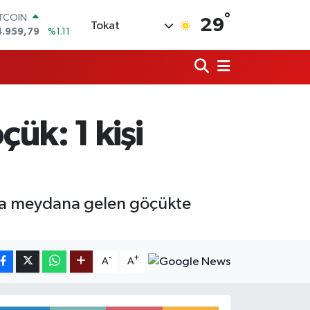
°
ITCOIN
29
Tokat
4.959,79
%1.11
OLAR
7,7436
%0.18
URO
5,2510
%0.32
TERLİN
4,4811
%0.38
ük: 1 kişi
RAM ALTIN
660.55
%0.03
İST100
3.779
%-14
nda meydana gelen göçükte
-
+
A
A