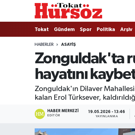
Tokat
Nöbetçi Eczaneler
Tokat
Gündem
Spor
Politika
Arşiv
Türkiye Gündemi
Hava Durumu
HABERLER
ASAYIŞ
Zonguldak'ta r
Gündem
Tokat Namaz Vakitleri
hayatını kaybet
Asayiş
Trafik Durumu
Spor
Süper Lig Puan Durumu ve Fikstür
Zonguldak'ın Dilaver Mahalles
kalan Erol Türksever, kaldırıldı
Politika
Tüm Manşetler
HABER MERKEZI
19.05.2026 - 13:46
Tokat Spor
Son Dakika Haberleri
EDITÖR
YAYINLANMA
Eğitim
Haber Arşivi