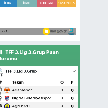
TFF 3.Lig 3.Grup Puan
Durumu
TFF 3.Lig 3.Grup
#
Takım
O
P
1
Adanaspor
0
0
2
Niğde Belediyesispor
0
0
3
Ağrı 1970
0
0