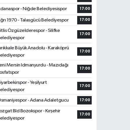
danaspor - Niğde Belediyesispor
17:00
ğrı 1970 - Talasgücü Belediyespor
17:00
itlis Özgüzelderespor - Silifke
17:00
elediyespor
ırıkkale Büyük Anadolu - Karaköprü
17:00
elediyespor
eni Mersin Idmanyurdu - Mazıdağı
17:00
osfatspor
iyarbekirspor - Yeşilyurt
17:00
elediyespor
smaniyespor - Adana Adaletgucu
17:00
ozgat Bld Bozokspor - Kırşehir
17:00
elediyespor