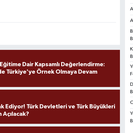
A
A
B
B
K
B
 Eğitime Dair Kapsamlı Değerlendirme:
Y
de Türkiye'ye Örnek Olmaya Devam
F
D
B
O
k Ediyor! Türk Devletleri ve Türk Büyükleri
Y
 Açılacak?
B