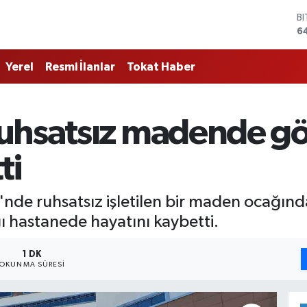
B
6
D
4
Yerel
Resmi İlanlar
Tokat Haber
E
5
S
6
uhsatsız madende göç
G
6
B
ti
1
i'nde ruhsatsız işletilen bir maden ocağı
ğı hastanede hayatını kaybetti.
1 DK
OKUNMA SÜRESI