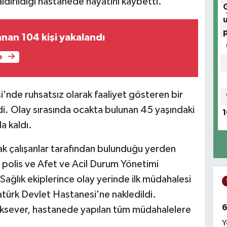
ldırıldığı hastanede hayatını kaybetti.
nan 104 kişi yakalandı
e
i'nde ruhsatsız olarak faaliyet gösteren bir
 Olay sırasında ocakta bulunan 45 yaşındaki
1
a kaldı.
rak çalışanlar tarafından bulunduğu yerden
k, polis ve Afet ve Acil Durum Yönetimi
 Sağlık ekiplerince olay yerinde ilk müdahalesi
atürk Devlet Hastanesi'ne nakledildi.
6
rksever, hastanede yapılan tüm müdahalelere
Y