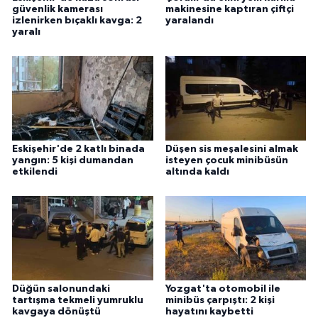
güvenlik kamerası
makinesine kaptıran çiftçi
izlenirken bıçaklı kavga: 2
yaralandı
yaralı
Eskişehir'de 2 katlı binada
Düşen sis meşalesini almak
yangın: 5 kişi dumandan
isteyen çocuk minibüsün
etkilendi
altında kaldı
Düğün salonundaki
Yozgat'ta otomobil ile
tartışma tekmeli yumruklu
minibüs çarpıştı: 2 kişi
kavgaya dönüştü
hayatını kaybetti