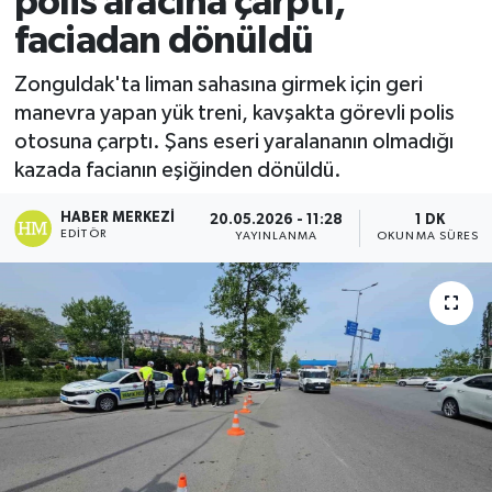
polis aracına çarptı,
faciadan dönüldü
Ekonomi
Zonguldak'ta liman sahasına girmek için geri
Sağlık
manevra yapan yük treni, kavşakta görevli polis
otosuna çarptı. Şans eseri yaralananın olmadığı
Tokat Haber
kazada facianın eşiğinden dönüldü.
HABER MERKEZI
20.05.2026 - 11:28
1 DK
EDITÖR
YAYINLANMA
OKUNMA SÜRESI