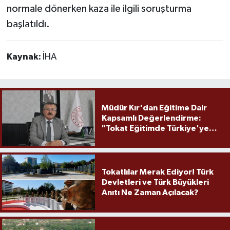
normale dönerken kaza ile ilgili soruşturma
başlatıldı.
Kaynak:
İHA
Müdür Kır'dan Eğitime Dair
Kapsamlı Değerlendirme:
"Tokat Eğitimde Türkiye'ye
Örnek Olmaya Devam Ediyor"
Tokatlılar Merak Ediyor! Türk
Devletleri ve Türk Büyükleri
Anıtı Ne Zaman Açılacak?