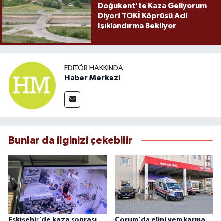
Doğukent’te Kaza Geliyorum
Diyor! TOKİ Köprüsü Acil
Işıklandırma Bekliyor
EDITÖR HAKKINDA
Haber Merkezi
Bunlar da ilginizi çekebilir
Eskişehir'de kaza sonrası
Çorum'da elini yem karma