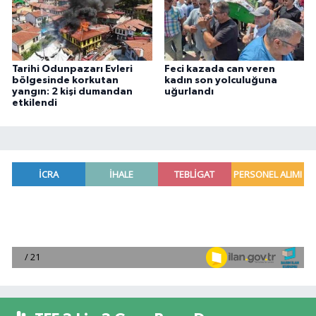
Tarihi Odunpazarı Evleri
Feci kazada can veren
bölgesinde korkutan
kadın son yolculuğuna
yangın: 2 kişi dumandan
uğurlandı
etkilendi