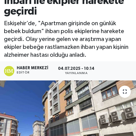
ihbarı ile ekipler harekete
geçirdi
Ekonomi
Eskişehir’de, "Apartman girişinde on günlük
Sağlık
bebek buldum" ihbarı polis ekiplerine harekete
geçirdi. Olay yerine gelen ve araştırma yapan
Tokat Haber
ekipler bebeğe rastlamazken ihbarı yapan kişinin
alzheimer hastası olduğu anladı.
HABER MERKEZI
04.07.2025 - 10:14
EDITÖR
YAYINLANMA