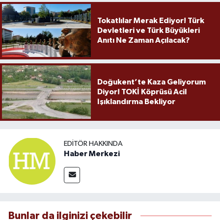
Tokatlılar Merak Ediyor! Türk
Devletleri ve Türk Büyükleri
Anıtı Ne Zaman Açılacak?
Doğukent’te Kaza Geliyorum
Diyor! TOKİ Köprüsü Acil
Işıklandırma Bekliyor
EDITÖR HAKKINDA
Haber Merkezi
Bunlar da ilginizi çekebilir