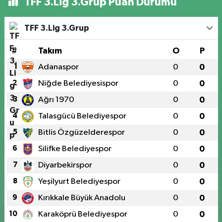
TFF 3.Lig 3.Grup Puan Durumu
TFF 3.Lig 3.Grup
#
Takım
O
P
1
Adanaspor
0
0
2
Niğde Belediyesispor
0
0
3
Ağrı 1970
0
0
4
Talasgücü Belediyespor
0
0
5
Bitlis Özgüzelderespor
0
0
6
Silifke Belediyespor
0
0
7
Diyarbekirspor
0
0
8
Yeşilyurt Belediyespor
0
0
9
Kırıkkale Büyük Anadolu
0
0
10
Karaköprü Belediyespor
0
0