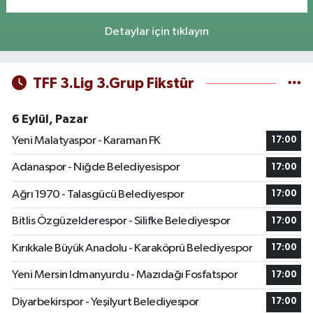
Detaylar için tıklayın
TFF 3.Lig 3.Grup Fikstür
6 Eylül, Pazar
Yeni Malatyaspor - Karaman FK
17:00
Adanaspor - Niğde Belediyesispor
17:00
Ağrı 1970 - Talasgücü Belediyespor
17:00
Bitlis Özgüzelderespor - Silifke Belediyespor
17:00
Kırıkkale Büyük Anadolu - Karaköprü Belediyespor
17:00
Yeni Mersin Idmanyurdu - Mazıdağı Fosfatspor
17:00
Diyarbekirspor - Yeşilyurt Belediyespor
17:00