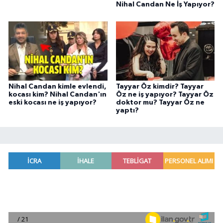
Nihal Candan Ne İş Yapıyor?
Nihal Candan kimle evlendi,
Tayyar Öz kimdir? Tayyar
kocası kim? Nihal Candan'ın
Öz ne iş yapıyor? Tayyar Öz
eski kocası ne iş yapıyor?
doktor mu? Tayyar Öz ne
yaptı?