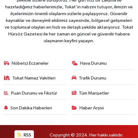
şekilde sizlere sunuyoruz. Her gün titiz bir çalışma ile
hazırladığımız haberlerimizle, Tokat'ın nabzını tutuyor, ilimizin ve
ilçelerimizin önemli olaylarını sizlerle paylaşıyoruz. Güvenilir
kaynaklar ve deneyimli ekibimiz sayesinde, bölgesel gelişmeleri
ve toplumsal olayları en hızlı ve detaylı şekilde aktarıyoruz. Tokat
Hürsöz Gazetesi ile her zaman en güncel ve güvenilir habere
ulaşmanın keyfini yaşayın.
Nöbetçi Eczaneler
Hava Durumu
Tokat Namaz Vakitleri
Trafik Durumu
Puan Durumu ve Fikstür
Tüm Manşetler
Son Dakika Haberleri
Haber Arşivi
RSS
Copyright © 2024. Her hakkı saklıdır.