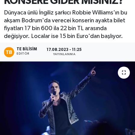
KONSERE GİDER MİSİNİZ?
Ekonomi
Dünyaca ünlü İngiliz şarkıcı Robbie Williams'ın bu
akşam Bodrum'da verecei konserin ayakta bilet
Sağlık
fiyatları 17 bin 600 ila 22 bin TL arasında
değişiyor. Localar ise 15 bin Euro'dan başlıyor.
Tokat Haber
TE BILISIM
17.08.2023 - 11:25
EDITÖR
YAYINLANMA