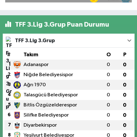
TFF 3.Lig 3.Grup Puan Durumu
TFF 3.Lig 3.Grup
#
Takım
O
P
1
Adanaspor
0
0
2
Niğde Belediyesispor
0
0
3
Ağrı 1970
0
0
4
Talasgücü Belediyespor
0
0
5
Bitlis Özgüzelderespor
0
0
6
Silifke Belediyespor
0
0
7
Diyarbekirspor
0
0
8
Yeşilyurt Belediyespor
0
0