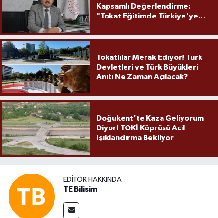
Kapsamlı Değerlendirme:
"Tokat Eğitimde Türkiye'ye
Örnek Olmaya Devam Ediyor"
Tokatlılar Merak Ediyor! Türk
Devletleri ve Türk Büyükleri
Anıtı Ne Zaman Açılacak?
Doğukent’te Kaza Geliyorum
Diyor! TOKİ Köprüsü Acil
Işıklandırma Bekliyor
EDITÖR HAKKINDA
TE Bilisim