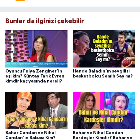
Bunlar da ilginizi çekebilir
Oyuncu Fulya Zenginer'in
Hande Baladın'ın sevgilisi
eşi kim? Küntay Tarık Evren
basketbolcu Semih Say mı?
kimdir kaç yaşında nereli?
Bahar Candan ve Nihal
Bahar ve Nihal Candan
Candan'ın Babası Kim?
Kardeşler Kimdir? Bahar ve