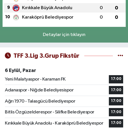
9
Kırıkkale Büyük Anadolu
0
0
10
Karaköprü Belediyespor
0
0
Detaylar için tıklayın
TFF 3.Lig 3.Grup Fikstür
6 Eylül, Pazar
Yeni Malatyaspor - Karaman FK
17:00
Adanaspor - Niğde Belediyesispor
17:00
Ağrı 1970 - Talasgücü Belediyespor
17:00
Bitlis Özgüzelderespor - Silifke Belediyespor
17:00
Kırıkkale Büyük Anadolu - Karaköprü Belediyespor
17:00