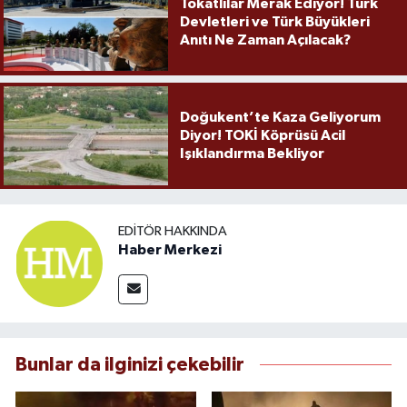
Tokatlılar Merak Ediyor! Türk
Devletleri ve Türk Büyükleri
Anıtı Ne Zaman Açılacak?
Doğukent’te Kaza Geliyorum
Diyor! TOKİ Köprüsü Acil
Işıklandırma Bekliyor
EDITÖR HAKKINDA
Haber Merkezi
Bunlar da ilginizi çekebilir