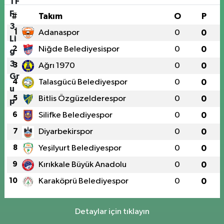
#
Takım
O
P
1
Adanaspor
0
0
2
Niğde Belediyesispor
0
0
3
Ağrı 1970
0
0
4
Talasgücü Belediyespor
0
0
5
Bitlis Özgüzelderespor
0
0
6
Silifke Belediyespor
0
0
7
Diyarbekirspor
0
0
8
Yeşilyurt Belediyespor
0
0
9
Kırıkkale Büyük Anadolu
0
0
10
Karaköprü Belediyespor
0
0
Detaylar için tıklayın