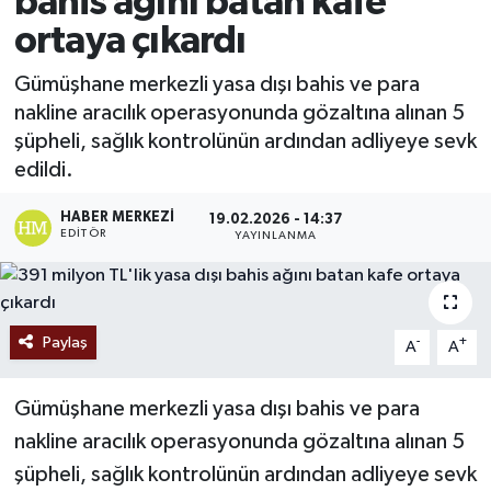
bahis ağını batan kafe
ortaya çıkardı
Ekonomi
Gümüşhane merkezli yasa dışı bahis ve para
Sağlık
nakline aracılık operasyonunda gözaltına alınan 5
şüpheli, sağlık kontrolünün ardından adliyeye sevk
Tokat Haber
edildi.
HABER MERKEZI
19.02.2026 - 14:37
EDITÖR
YAYINLANMA
Paylaş
-
+
A
A
Gümüşhane merkezli yasa dışı bahis ve para
nakline aracılık operasyonunda gözaltına alınan 5
şüpheli, sağlık kontrolünün ardından adliyeye sevk