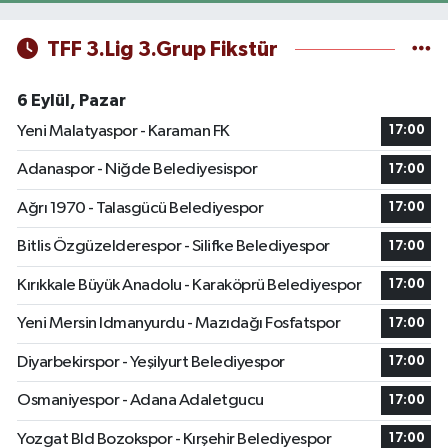
TFF 3.Lig 3.Grup Fikstür
6 Eylül, Pazar
Yeni Malatyaspor - Karaman FK
17:00
Adanaspor - Niğde Belediyesispor
17:00
Ağrı 1970 - Talasgücü Belediyespor
17:00
Bitlis Özgüzelderespor - Silifke Belediyespor
17:00
Kırıkkale Büyük Anadolu - Karaköprü Belediyespor
17:00
Yeni Mersin Idmanyurdu - Mazıdağı Fosfatspor
17:00
Diyarbekirspor - Yeşilyurt Belediyespor
17:00
Osmaniyespor - Adana Adaletgucu
17:00
Yozgat Bld Bozokspor - Kırşehir Belediyespor
17:00