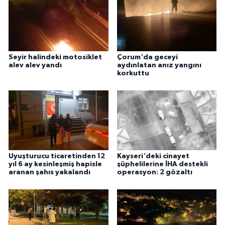
Seyir halindeki motosiklet
Çorum'da geceyi
alev alev yandı
aydınlatan anız yangını
korkuttu
Uyuşturucu ticaretinden 12
Kayseri'deki cinayet
yıl 6 ay kesinleşmiş hapisle
şüphelilerine İHA destekli
aranan şahıs yakalandı
operasyon: 2 gözaltı