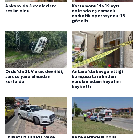
Ankara'da 3 ev alevlere
Kastamonu'da 19 ayrı
teslim oldu
noktada eş zamanlı
narkotik operasyonu: 15
gözaltı
Ordu'da SUV araç devrildi,
Ankara'da kavga ettiği
sürücü yara almadan
komşusu tarafından
kurtuldu
vurulan adam hayatını
kaybetti
Ehliyetsiz sürücü, yaya
Kaza yerindeki polis