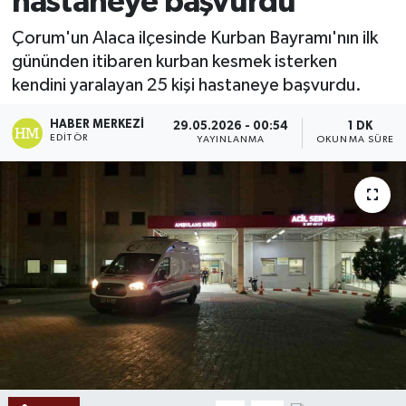
hastaneye başvurdu
Ekonomi
Çorum'un Alaca ilçesinde Kurban Bayramı'nın ilk
gününden itibaren kurban kesmek isterken
Sağlık
kendini yaralayan 25 kişi hastaneye başvurdu.
Tokat Haber
HABER MERKEZI
29.05.2026 - 00:54
1 DK
EDITÖR
YAYINLANMA
OKUNMA SÜRESI