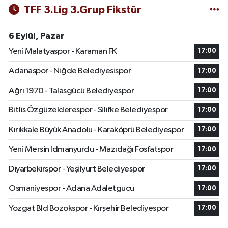
TFF 3.Lig 3.Grup Fikstür
6 Eylül, Pazar
Yeni Malatyaspor - Karaman FK
17:00
Adanaspor - Niğde Belediyesispor
17:00
Ağrı 1970 - Talasgücü Belediyespor
17:00
Bitlis Özgüzelderespor - Silifke Belediyespor
17:00
Kırıkkale Büyük Anadolu - Karaköprü Belediyespor
17:00
Yeni Mersin Idmanyurdu - Mazıdağı Fosfatspor
17:00
Diyarbekirspor - Yeşilyurt Belediyespor
17:00
Osmaniyespor - Adana Adaletgucu
17:00
Yozgat Bld Bozokspor - Kırşehir Belediyespor
17:00