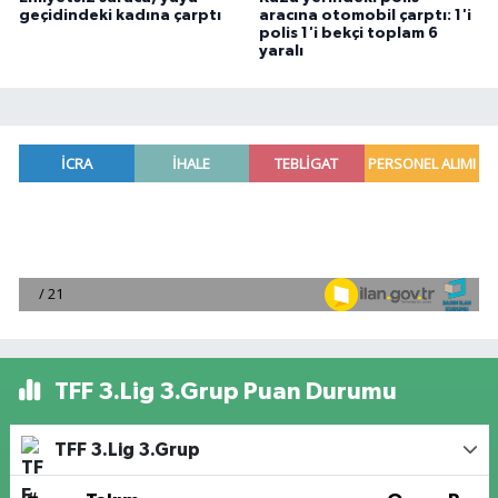
geçidindeki kadına çarptı
aracına otomobil çarptı: 1'i
polis 1'i bekçi toplam 6
yaralı
TFF 3.Lig 3.Grup Puan Durumu
TFF 3.Lig 3.Grup