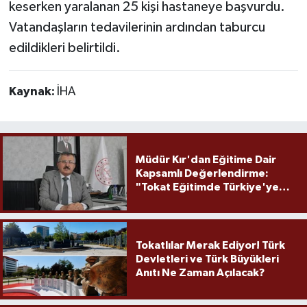
keserken yaralanan 25 kişi hastaneye başvurdu.
Vatandaşların tedavilerinin ardından taburcu
edildikleri belirtildi.
Kaynak:
İHA
Müdür Kır'dan Eğitime Dair
Kapsamlı Değerlendirme:
"Tokat Eğitimde Türkiye'ye
Örnek Olmaya Devam Ediyor"
Tokatlılar Merak Ediyor! Türk
Devletleri ve Türk Büyükleri
Anıtı Ne Zaman Açılacak?