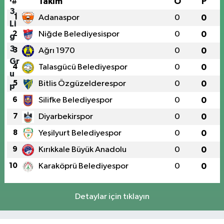
#
Takım
O
P
1
Adanaspor
0
0
2
Niğde Belediyesispor
0
0
3
Ağrı 1970
0
0
4
Talasgücü Belediyespor
0
0
5
Bitlis Özgüzelderespor
0
0
6
Silifke Belediyespor
0
0
7
Diyarbekirspor
0
0
8
Yeşilyurt Belediyespor
0
0
9
Kırıkkale Büyük Anadolu
0
0
10
Karaköprü Belediyespor
0
0
Detaylar için tıklayın