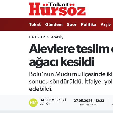
Tokat
Nöbetçi Eczaneler
Tokat
Gündem
Spor
Politika
Arşiv
Türkiye Gündemi
Hava Durumu
HABERLER
ASAYIŞ
Alevlere teslim
Gündem
Tokat Namaz Vakitleri
ağacı kesildi
Asayiş
Trafik Durumu
Spor
Süper Lig Puan Durumu ve Fikstür
Bolu'nun Mudurnu ilçesinde iki k
sonucu söndürüldü. İtfaiye, yo
Politika
Tüm Manşetler
edebildi.
Tokat Spor
Son Dakika Haberleri
HABER MERKEZI
27.05.2026 - 12:23
EDITÖR
YAYINLANMA
Eğitim
Haber Arşivi