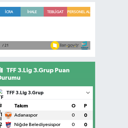
TFF 3.Lig 3.Grup Puan
Durumu
TFF 3.Lig 3.Grup
#
Takım
O
P
1
Adanaspor
0
0
2
Niğde Belediyesispor
0
0