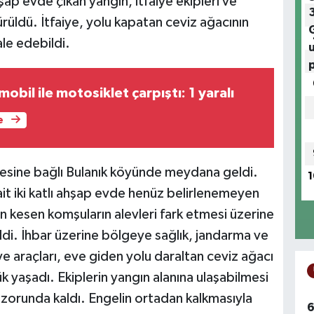
şap evde çıkan yangın, itfaiye ekipleri ve
rüldü. İtfaiye, yolu kapatan ceviz ağacının
le edebildi.
bil ile motosiklet çarpıştı: 1 yaralı
e
çesine bağlı Bulanık köyünde meydana geldi.
1
it iki katlı ahşap evde henüz belirlenemeyen
n kesen komşuların alevleri fark etmesi üzerine
ldi. İhbar üzerine bölgeye sağlık, jandarma ve
iye araçları, eve giden yolu daraltan ceviz ağacı
 yaşadı. Ekiplerin yangın alanına ulaşabilmesi
 zorunda kaldı. Engelin ortadan kalkmasıyla
6