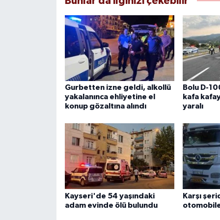
Bunlar da ilginizi çekebilir
Gurbetten izne geldi, alkollü
Bolu D-10
yakalanınca ehliyetine el
kafa kafaya
konup gözaltına alındı
yaralı
Kayseri'de 54 yaşındaki
Karşı şer
adam evinde ölü bulundu
otomobile 