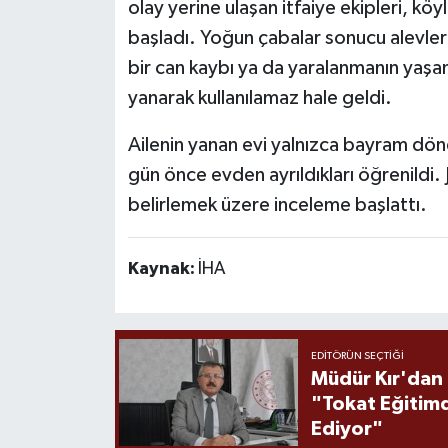
olay yerine ulaşan itfaiye ekipleri, k
başladı. Yoğun çabalar sonucu alevler
bir can kaybı ya da yaralanmanın yaşa
yanarak kullanılamaz hale geldi.
Ailenin yanan evi yalnızca bayram dön
gün önce evden ayrıldıkları öğrenildi. 
belirlemek üzere inceleme başlattı.
Kaynak:
İHA
EDITÖRÜN SEÇTIĞI
Müdür Kır'dan
"Tokat Eğitim
Ediyor"