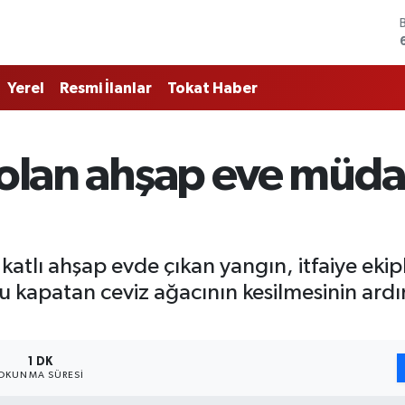
Yerel
Resmi İlanlar
Tokat Haber
 olan ahşap eve müdah
atlı ahşap evde çıkan yangın, itfaiye ekipl
lu kapatan ceviz ağacının kesilmesinin ar
1 DK
OKUNMA SÜRESI