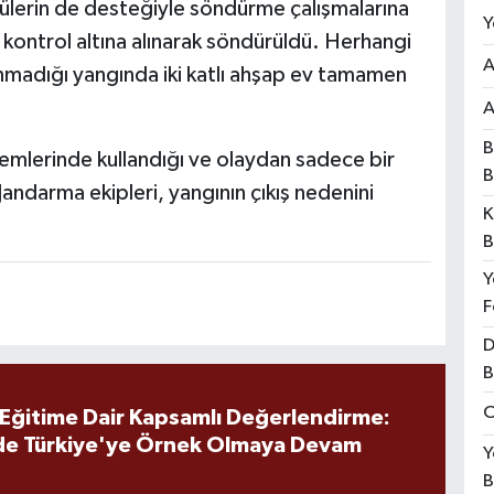
öylülerin de desteğiyle söndürme çalışmalarına
Y
 kontrol altına alınarak söndürüldü. Herhangi
A
nmadığı yangında iki katlı ahşap ev tamamen
A
B
emlerinde kullandığı ve olaydan sadece bir
B
Jandarma ekipleri, yangının çıkış nedenini
K
B
Y
F
D
B
O
 Eğitime Dair Kapsamlı Değerlendirme:
de Türkiye'ye Örnek Olmaya Devam
Y
B