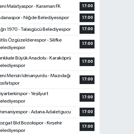
eni Malatyaspor - Karaman FK
17:00
danaspor - Niğde Belediyesispor
17:00
ğrı 1970 - Talasgücü Belediyespor
17:00
itlis Özgüzelderespor - Silifke
17:00
elediyespor
ırıkkale Büyük Anadolu - Karaköprü
17:00
elediyespor
eni Mersin Idmanyurdu - Mazıdağı
17:00
osfatspor
iyarbekirspor - Yeşilyurt
17:00
elediyespor
smaniyespor - Adana Adaletgucu
17:00
ozgat Bld Bozokspor - Kırşehir
17:00
elediyespor