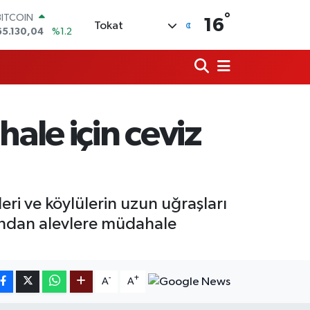
BITCOIN
°
16
65.130,04
%1.2
Tokat
DOLAR
47,7106
%0.17
EURO
55,1652
%0.27
STERLİN
64,4046
%0.35
GRAM ALTIN
ale için ceviz
6648.99
%2.59
BİST100
13.773
%-19
eri ve köylülerin uzun uğraşları
dından alevlere müdahale
-
+
A
A