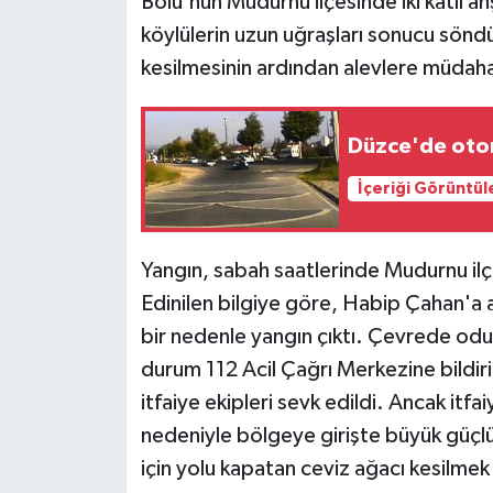
Bolu'nun Mudurnu ilçesinde iki katlı ah
köylülerin uzun uğraşları sonucu söndü
kesilmesinin ardından alevlere müdaha
Düzce'de otomo
İçeriği Görüntül
Yangın, sabah saatlerinde Mudurnu il
Edinilen bilgiye göre, Habip Çahan'a a
bir nedenle yangın çıktı. Çevrede odu
durum 112 Acil Çağrı Merkezine bildiri
itfaiye ekipleri sevk edildi. Ancak itfa
nedeniyle bölgeye girişte büyük güçlük
için yolu kapatan ceviz ağacı kesilmek