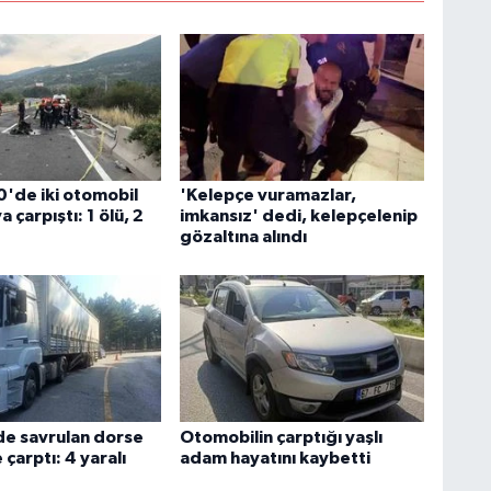
0'de iki otomobil
'Kelepçe vuramazlar,
 çarpıştı: 1 ölü, 2
imkansız' dedi, kelepçelenip
gözaltına alındı
ide savrulan dorse
Otomobilin çarptığı yaşlı
çarptı: 4 yaralı
adam hayatını kaybetti