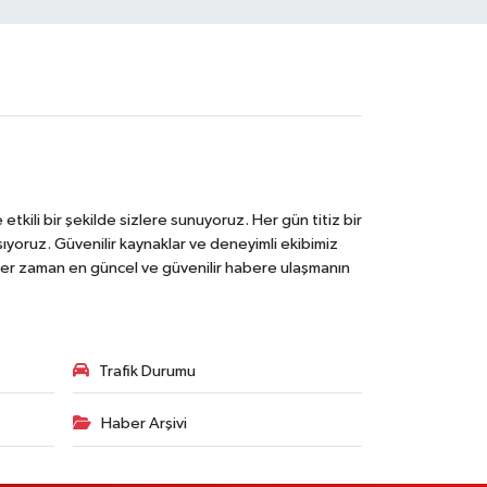
tkili bir şekilde sizlere sunuyoruz. Her gün titiz bir
laşıyoruz. Güvenilir kaynaklar ve deneyimli ekibimiz
e her zaman en güncel ve güvenilir habere ulaşmanın
Trafik Durumu
Haber Arşivi