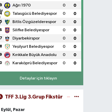
3
Ağrı 1970
0
0
4
Talasgücü Belediyespor
0
0
5
Bitlis Özgüzelderespor
0
0
6
Silifke Belediyespor
0
0
7
Diyarbekirspor
0
0
8
Yeşilyurt Belediyespor
0
0
9
Kırıkkale Büyük Anadolu
0
0
0
Karaköprü Belediyespor
0
0
Detaylar için tıklayın
TFF 3.Lig 3.Grup Fikstür
 Eylül, Pazar