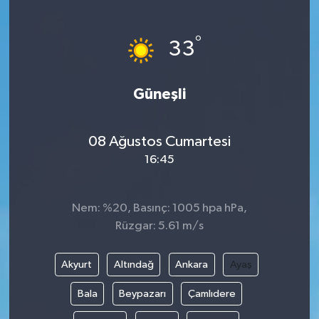
Ekonomi
°
33
Sağlık
Güneşli
Tokat Haber
08 Ağustos Cumartesi
16:45
Nem: %20, Basınç: 1005 hpa hPa,
Rüzgar: 5.61 m/s
Akyurt
Altındağ
Ankara
Ayaş
Bala
Beypazarı
Çamlıdere