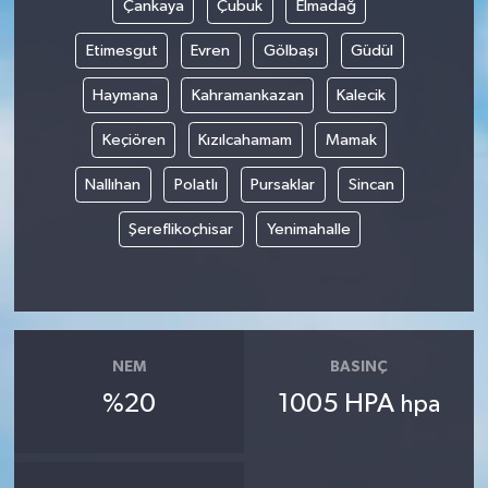
Çankaya
Çubuk
Elmadağ
Etimesgut
Evren
Gölbaşı
Güdül
Haymana
Kahramankazan
Kalecik
Keçiören
Kızılcahamam
Mamak
Nallıhan
Polatlı
Pursaklar
Sincan
Şereflikoçhisar
Yenimahalle
NEM
BASINÇ
%20
1005 HPA
hpa