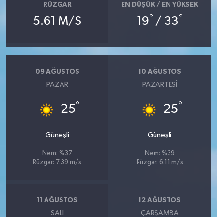
RÜZGAR
EN DÜŞÜK / EN YÜKSEK
°
°
5.61 M/S
19
/ 33
09 AĞUSTOS
10 AĞUSTOS
PAZAR
PAZARTESI
°
°
25
25
Güneşli
Güneşli
Nem: %37
Nem: %39
Rüzgar: 7.39 m/s
Rüzgar: 6.11 m/s
11 AĞUSTOS
12 AĞUSTOS
SALI
ÇARŞAMBA