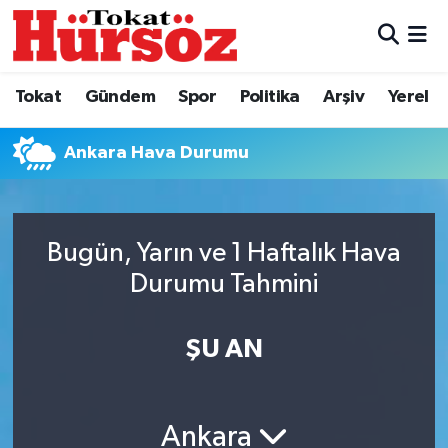
Tokat
Nöbetçi Eczaneler
Tokat
Gündem
Spor
Politika
Arşiv
Yerel
Türkiye Gündemi
Hava Durumu
Ankara Hava Durumu
Gündem
Tokat Namaz Vakitleri
Asayiş
Trafik Durumu
Bugün, Yarın ve 1 Haftalık Hava
Spor
Süper Lig Puan Durumu ve Fikstür
Durumu Tahmini
Politika
Tüm Manşetler
ŞU AN
Tokat Spor
Son Dakika Haberleri
Ankara
Eğitim
Haber Arşivi