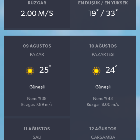
RÜZGAR
EN DÜŞÜK / EN YÜKSEK
°
°
2.00 M/S
19
/ 33
09 AĞUSTOS
10 AĞUSTOS
PAZAR
PAZARTESI
°
°
25
24
Güneşli
Güneşli
Nem: %38
Nem: %43
Rüzgar: 7.89 m/s
Rüzgar: 8.00 m/s
11 AĞUSTOS
12 AĞUSTOS
SALI
ÇARŞAMBA