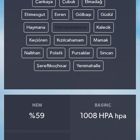
Çankaya
Çubuk
Elmadağ
Etimesgut
Evren
Gölbaşı
Güdül
Haymana
Kahramankazan
Kalecik
Keçiören
Kızılcahamam
Mamak
Nallıhan
Polatlı
Pursaklar
Sincan
Şereflikoçhisar
Yenimahalle
NEM
BASINÇ
%59
1008 HPA
hpa