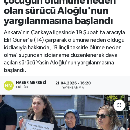
çocuğun ölümüne neden
olan sürücü Aloğlu'nun
Ekonomi
yargılanmasına başlandı
Sağlık
Ankara'nın Çankaya ilçesinde 19 Şubat'ta aracıyla
Elif Güner'e (14) çarparak ölümüne neden olduğu
Tokat Haber
iddiasıyla hakkında, 'Bilinçli taksirle ölüme neden
olma' suçundan iddianame düzenlenerek dava
açılan sürücü Yasin Aloğlu'nun yargılanmasına
başlandı.
HABER MERKEZI
21.04.2026 - 16:28
EDITÖR
YAYINLANMA