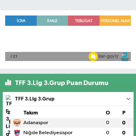
TFF 3.Lig 3.Grup Puan Durumu
TFF 3.Lig 3.Grup
#
Takım
O
P
1
Adanaspor
0
0
2
Niğde Belediyesispor
0
0