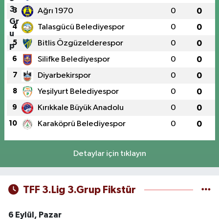
3
Ağrı 1970
0
0
4
Talasgücü Belediyespor
0
0
5
Bitlis Özgüzelderespor
0
0
6
Silifke Belediyespor
0
0
7
Diyarbekirspor
0
0
8
Yeşilyurt Belediyespor
0
0
9
Kırıkkale Büyük Anadolu
0
0
10
Karaköprü Belediyespor
0
0
Detaylar için tıklayın
TFF 3.Lig 3.Grup Fikstür
6 Eylül, Pazar