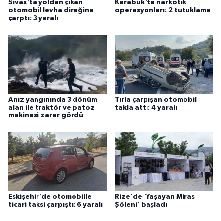
Sivas'ta yoldan çıkan
Karabük'te narkotik
otomobil levha direğine
operasyonları: 2 tutuklama
çarptı: 3 yaralı
Anız yangınında 3 dönüm
Tırla çarpışan otomobil
alan ile traktör ve patoz
takla attı: 4 yaralı
makinesi zarar gördü
Eskişehir'de otomobille
Rize'de 'Yaşayan Miras
ticari taksi çarpıştı: 6 yaralı
Şöleni' başladı