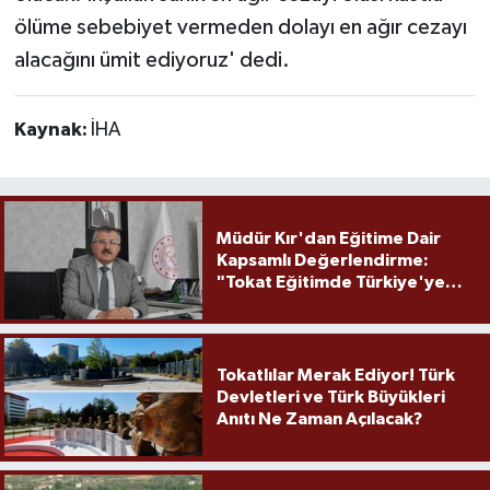
ölüme sebebiyet vermeden dolayı en ağır cezayı
alacağını ümit ediyoruz' dedi.
Kaynak:
İHA
Müdür Kır'dan Eğitime Dair
Kapsamlı Değerlendirme:
"Tokat Eğitimde Türkiye'ye
Örnek Olmaya Devam Ediyor"
Tokatlılar Merak Ediyor! Türk
Devletleri ve Türk Büyükleri
Anıtı Ne Zaman Açılacak?