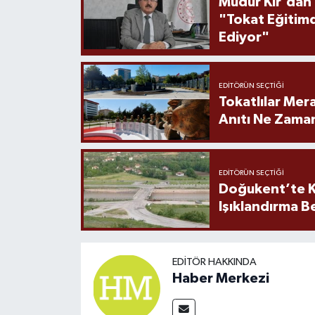
Müdür Kır'dan
"Tokat Eğitim
Ediyor"
EDITÖRÜN SEÇTIĞI
Tokatlılar Mera
Anıtı Ne Zaman
EDITÖRÜN SEÇTIĞI
Doğukent’te K
Işıklandırma B
EDITÖR HAKKINDA
Haber Merkezi