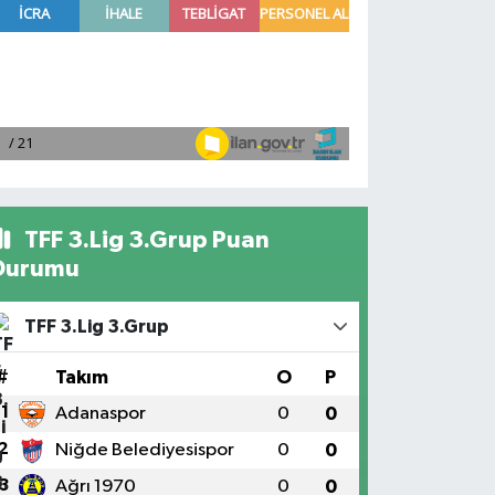
TFF 3.Lig 3.Grup Puan
Durumu
TFF 3.Lig 3.Grup
#
Takım
O
P
1
Adanaspor
0
0
2
Niğde Belediyesispor
0
0
3
Ağrı 1970
0
0