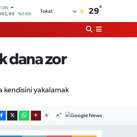
°
COIN
29
Tokat
602,05
%0.69
LAR
5986
%0.06
RO
0700
%0.1
RLİN
2438
%0.21
k dana zor
M ALTIN
3.94
%0.32
T100
768
%48
a kendisini yakalamak
-
+
A
A