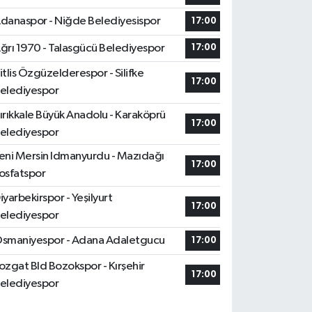
danaspor - Niğde Belediyesispor
17:00
ğrı 1970 - Talasgücü Belediyespor
17:00
itlis Özgüzelderespor - Silifke
17:00
elediyespor
ırıkkale Büyük Anadolu - Karaköprü
17:00
elediyespor
eni Mersin Idmanyurdu - Mazıdağı
17:00
osfatspor
iyarbekirspor - Yeşilyurt
17:00
elediyespor
smaniyespor - Adana Adaletgucu
17:00
ozgat Bld Bozokspor - Kırşehir
17:00
elediyespor