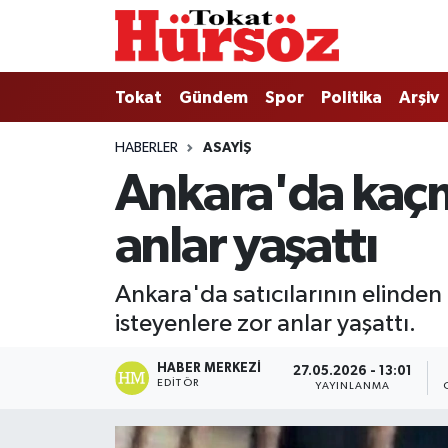
Tokat
Nöbetçi Eczaneler
Tokat
Gündem
Spor
Politika
Arşiv
Türkiye Gündemi
Hava Durumu
HABERLER
ASAYIŞ
Ankara'da kaçm
Gündem
Tokat Namaz Vakitleri
anlar yaşattı
Asayiş
Trafik Durumu
Spor
Süper Lig Puan Durumu ve Fikstür
Ankara'da satıcılarının elinde
isteyenlere zor anlar yaşattı.
Politika
Tüm Manşetler
HABER MERKEZI
27.05.2026 - 13:01
Tokat Spor
Son Dakika Haberleri
EDITÖR
YAYINLANMA
Eğitim
Haber Arşivi