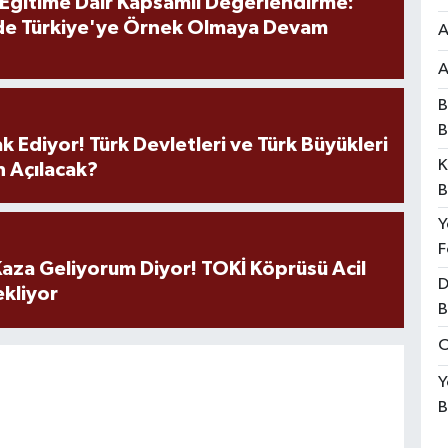
 Eğitime Dair Kapsamlı Değerlendirme:
de Türkiye'ye Örnek Olmaya Devam
A
A
B
B
k Ediyor! Türk Devletleri ve Türk Büyükleri
K
 Açılacak?
B
Y
F
aza Geliyorum Diyor! TOKİ Köprüsü Acil
D
ekliyor
B
O
Y
B