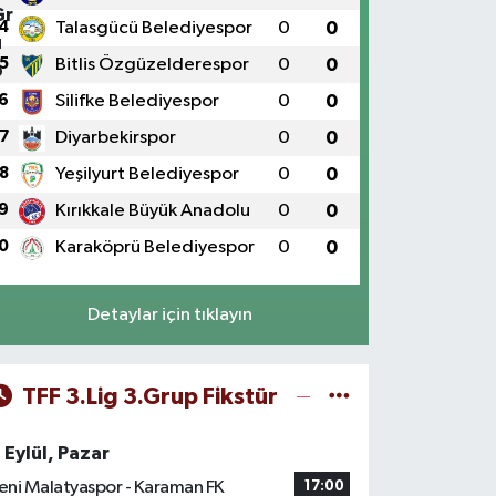
4
Talasgücü Belediyespor
0
0
5
Bitlis Özgüzelderespor
0
0
6
Silifke Belediyespor
0
0
7
Diyarbekirspor
0
0
8
Yeşilyurt Belediyespor
0
0
9
Kırıkkale Büyük Anadolu
0
0
0
Karaköprü Belediyespor
0
0
Detaylar için tıklayın
TFF 3.Lig 3.Grup Fikstür
 Eylül, Pazar
eni Malatyaspor - Karaman FK
17:00