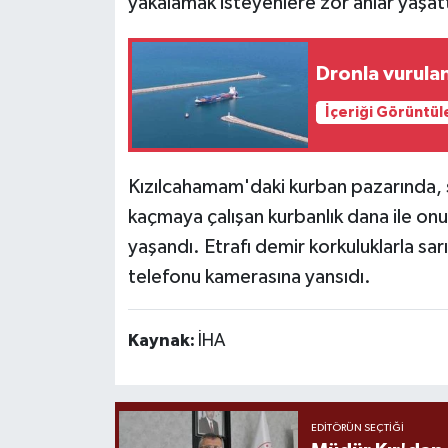
yakalamak isteyenlere zor anlar yaşatt
Dronla vurula
İçeriği Görüntül
Kızılcahamam'daki kurban pazarında, s
kaçmaya çalışan kurbanlık dana ile on
yaşandı. Etrafı demir korkuluklarla sarı
telefonu kamerasına yansıdı.
Kaynak:
İHA
EDITÖRÜN SEÇTIĞI