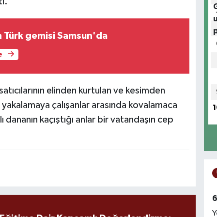
ı.
n Türk gemisi Samsun'da
e
atıcılarının elinden kurtulan ve kesimden
u yakalamaya çalışanlar arasında kovalamaca
1
lı dananın kaçıştığı anlar bir vatandaşın cep
6
Y