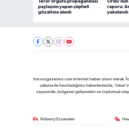
Terör örgütü propagandası
Ordu'nun 7
paylaşımı yapan şüpheli
raporu: Ar
gözaltına alındı
yakalandı
hursozgazetesi.com internet haber sitesi olarak Tokat
çalışma ile hazırladığımız haberlerimizle, Tokat'ın
sayesinde, bölgesel gelişmeleri ve toplumsal olayl
Nöbetçi Eczaneler
Ha