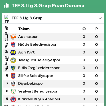
TFF 3.Lig 3.Grup Puan Durumu
TFF 3.Lig 3.Grup
#
Takım
O
P
1
Adanaspor
0
0
2
Niğde Belediyesispor
0
0
3
Ağrı 1970
0
0
4
Talasgücü Belediyespor
0
0
5
Bitlis Özgüzelderespor
0
0
6
Silifke Belediyespor
0
0
7
Diyarbekirspor
0
0
8
Yeşilyurt Belediyespor
0
0
9
Kırıkkale Büyük Anadolu
0
0