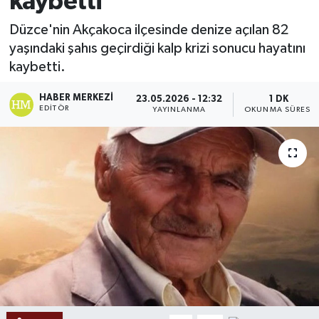
kaybetti
Ekonomi
Düzce'nin Akçakoca ilçesinde denize açılan 82
yaşındaki şahıs geçirdiği kalp krizi sonucu hayatını
Sağlık
kaybetti.
Tokat Haber
HABER MERKEZI
23.05.2026 - 12:32
1 DK
EDITÖR
YAYINLANMA
OKUNMA SÜRESI