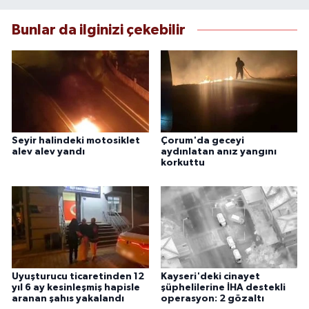
Bunlar da ilginizi çekebilir
Seyir halindeki motosiklet
Çorum'da geceyi
alev alev yandı
aydınlatan anız yangını
korkuttu
Uyuşturucu ticaretinden 12
Kayseri'deki cinayet
yıl 6 ay kesinleşmiş hapisle
şüphelilerine İHA destekli
aranan şahıs yakalandı
operasyon: 2 gözaltı