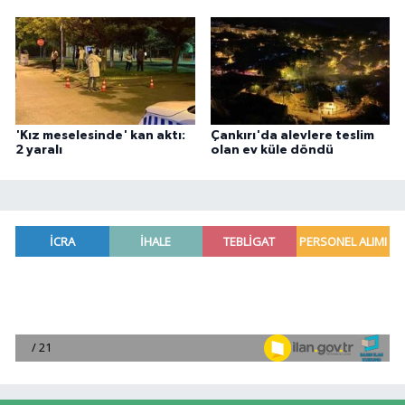
'Kız meselesinde' kan aktı:
Çankırı'da alevlere teslim
2 yaralı
olan ev küle döndü