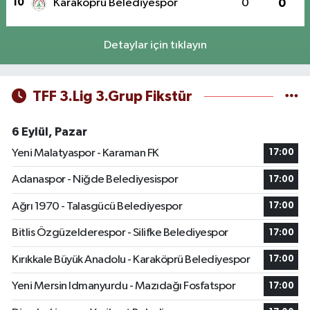
10
Karaköprü Belediyespor
0
0
Detaylar için tıklayın
TFF 3.Lig 3.Grup Fikstür
6 Eylül, Pazar
Yeni Malatyaspor - Karaman FK
17:00
Adanaspor - Niğde Belediyesispor
17:00
Ağrı 1970 - Talasgücü Belediyespor
17:00
Bitlis Özgüzelderespor - Silifke Belediyespor
17:00
Kırıkkale Büyük Anadolu - Karaköprü Belediyespor
17:00
Yeni Mersin Idmanyurdu - Mazıdağı Fosfatspor
17:00