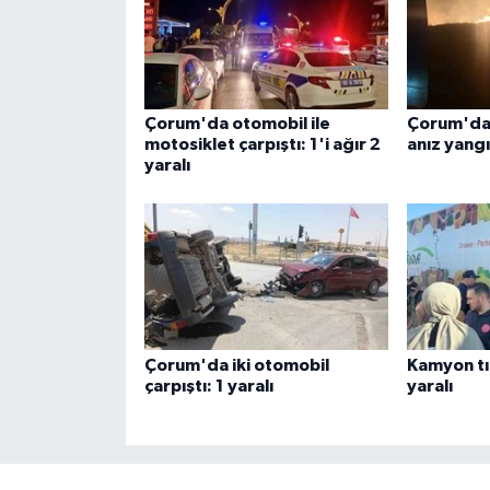
Çorum'da otomobil ile
Çorum'da 
motosiklet çarpıştı: 1'i ağır 2
anız yangı
yaralı
Çorum'da iki otomobil
Kamyon tırl
çarpıştı: 1 yaralı
yaralı