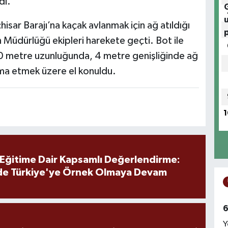
dı.
sar Barajı’na kaçak avlanmak için ağ atıldığı
n Müdürlüğü ekipleri harekete geçti. Bot ile
 800 metre uzunluğunda, 4 metre genişliğinde ağ
ihma etmek üzere el konuldu.
1
 Eğitime Dair Kapsamlı Değerlendirme:
de Türkiye'ye Örnek Olmaya Devam
6
Y