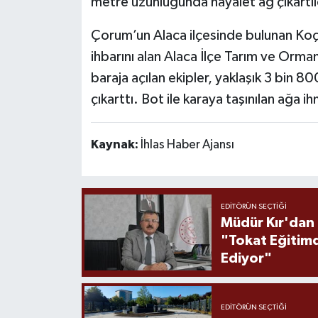
metre uzunluğunda hayalet ağ çıkartıl
Çorum’un Alaca ilçesinde bulunan Koçhi
ihbarını alan Alaca İlçe Tarım ve Orma
baraja açılan ekipler, yaklaşık 3 bin
çıkarttı. Bot ile karaya taşınılan ağa 
Kaynak:
İhlas Haber Ajansı
EDITÖRÜN SEÇTIĞI
Müdür Kır'dan
"Tokat Eğitim
Ediyor"
EDITÖRÜN SEÇTIĞI