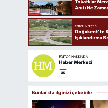
Tokatlılar Mera
Anıtı Ne Zaman
EDITÖRÜN SEÇTIĞI
Doğukent’te K
Işıklandırma B
EDITÖR HAKKINDA
Haber Merkezi
Bunlar da ilginizi çekebilir