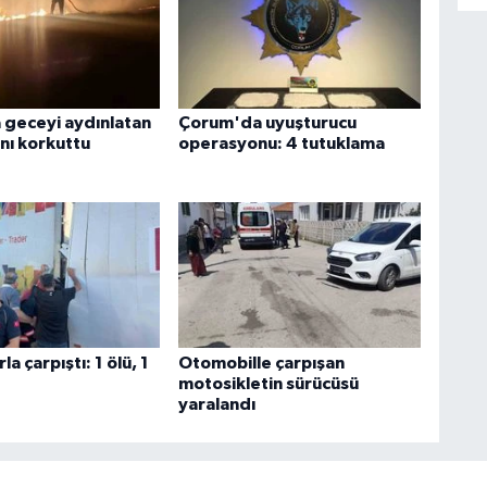
geceyi aydınlatan
Çorum'da uyuşturucu
nı korkuttu
operasyonu: 4 tutuklama
a çarpıştı: 1 ölü, 1
Otomobille çarpışan
motosikletin sürücüsü
yaralandı