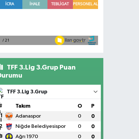
TFF 3.Lig 3.Grup Puan
Durumu
TFF 3.Lig 3.Grup
#
Takım
O
P
1
Adanaspor
0
0
2
Niğde Belediyesispor
0
0
3
Ağrı 1970
0
0