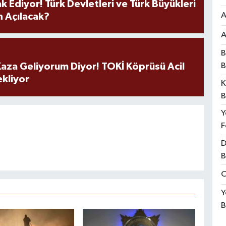
k Ediyor! Türk Devletleri ve Türk Büyükleri
A
 Açılacak?
A
B
B
aza Geliyorum Diyor! TOKİ Köprüsü Acil
ekliyor
K
B
Y
F
D
B
O
Y
B