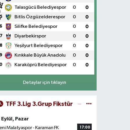
4
Talasgücü Belediyespor
0
0
5
Bitlis Özgüzelderespor
0
0
6
Silifke Belediyespor
0
0
7
Diyarbekirspor
0
0
8
Yeşilyurt Belediyespor
0
0
9
Kırıkkale Büyük Anadolu
0
0
0
Karaköprü Belediyespor
0
0
Detaylar için tıklayın
TFF 3.Lig 3.Grup Fikstür
 Eylül, Pazar
eni Malatyaspor - Karaman FK
17:00