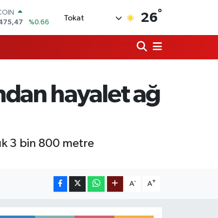
°
COIN
26
Tokat
475,47
%0.66
LAR
,5986
%0.06
RO
,0700
%0.1
RLİN
,2438
%0.21
ndan hayalet ağ
M ALTIN
8.23
%0.39
T100
703
%0
şık 3 bin 800 metre
-
+
A
A