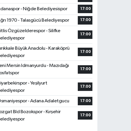
danaspor - Niğde Belediyesispor
17:00
ğrı 1970 - Talasgücü Belediyespor
17:00
itlis Özgüzelderespor - Silifke
17:00
elediyespor
ırıkkale Büyük Anadolu - Karaköprü
17:00
elediyespor
eni Mersin Idmanyurdu - Mazıdağı
17:00
osfatspor
iyarbekirspor - Yeşilyurt
17:00
elediyespor
smaniyespor - Adana Adaletgucu
17:00
ozgat Bld Bozokspor - Kırşehir
17:00
elediyespor