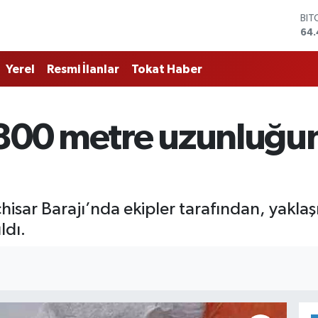
BIT
64.
DO
47
Yerel
Resmi İlanlar
Tokat Haber
EU
55
STE
64
 800 metre uzunluğu
GRA
651
BİS
13.
isar Barajı’nda ekipler tarafından, yakla
ldı.