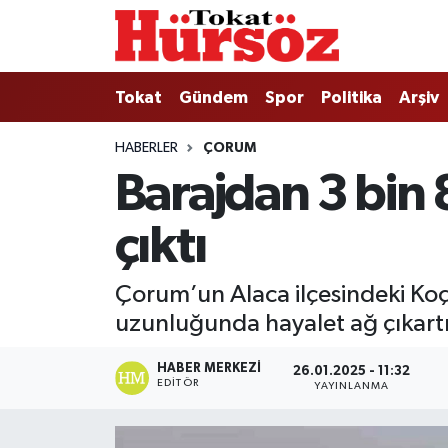
Tokat
Nöbetçi Eczaneler
Tokat
Gündem
Spor
Politika
Arşiv
Türkiye Gündemi
Hava Durumu
HABERLER
ÇORUM
Barajdan 3 bin
Gündem
Tokat Namaz Vakitleri
çıktı
Asayiş
Trafik Durumu
Spor
Süper Lig Puan Durumu ve Fikstür
Çorum’un Alaca ilçesindeki Koçh
uzunluğunda hayalet ağ çıkartı
Politika
Tüm Manşetler
HABER MERKEZI
26.01.2025 - 11:32
Tokat Spor
Son Dakika Haberleri
EDITÖR
YAYINLANMA
Eğitim
Haber Arşivi