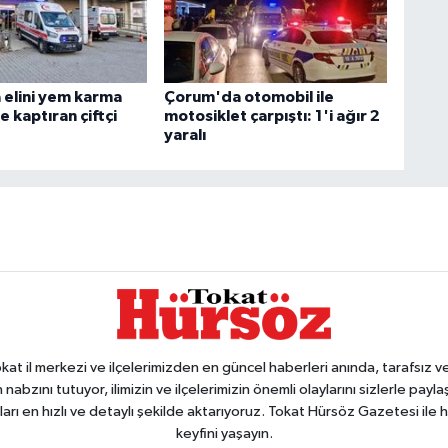
elini yem karma
Çorum'da otomobil ile
 kaptıran çiftçi
motosiklet çarpıştı: 1'i ağır 2
yaralı
 il merkezi ve ilçelerimizden en güncel haberleri anında, tarafsız ve e
 nabzını tutuyor, ilimizin ve ilçelerimizin önemli olaylarını sizlerle pay
arı en hızlı ve detaylı şekilde aktarıyoruz. Tokat Hürsöz Gazetesi il
keyfini yaşayın.