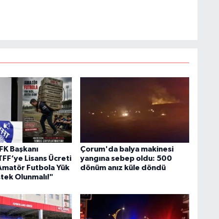
FK Başkanı
Çorum'da balya makinesi
TFF’ye Lisans Ücreti
yangına sebep oldu: 500
"Amatör Futbola Yük
dönüm anız küle döndü
stek Olunmalı!"