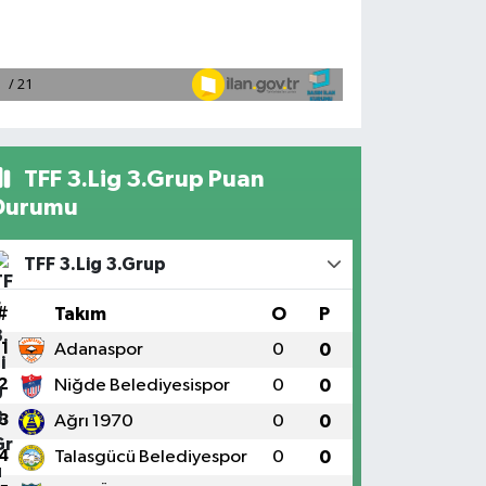
TFF 3.Lig 3.Grup Puan
Durumu
TFF 3.Lig 3.Grup
#
Takım
O
P
1
Adanaspor
0
0
2
Niğde Belediyesispor
0
0
3
Ağrı 1970
0
0
4
Talasgücü Belediyespor
0
0