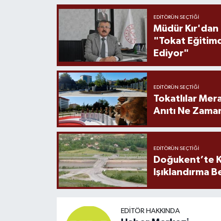
EDITÖRÜN SEÇTIĞI
Müdür Kır'dan
"Tokat Eğitim
Ediyor"
EDITÖRÜN SEÇTIĞI
Tokatlılar Mera
Anıtı Ne Zaman
EDITÖRÜN SEÇTIĞI
Doğukent’te K
Işıklandırma B
EDITÖR HAKKINDA