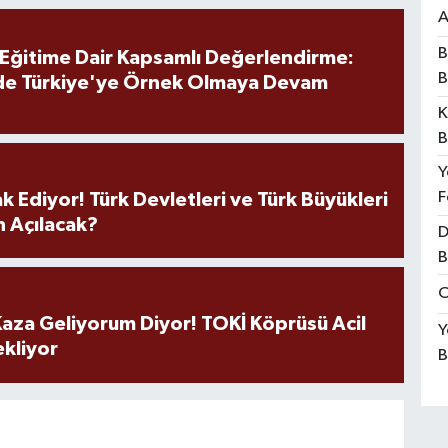
A
B
 Eğitime Dair Kapsamlı Değerlendirme:
B
de Türkiye'ye Örnek Olmaya Devam
K
B
Y
F
k Ediyor! Türk Devletleri ve Türk Büyükleri
 Açılacak?
D
B
O
aza Geliyorum Diyor! TOKİ Köprüsü Acil
Y
ekliyor
B