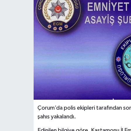
Ekonomi
Sağlık
Tokat Haber
Çorum’da polis ekipleri tarafından so
şahıs yakalandı.
Edinilen bilgiye göre, Kastamonu İl