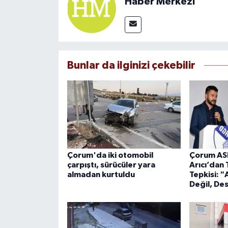
Haber Merkezi
Bunlar da ilginizi çekebilir
Çorum'da iki otomobil
Çorum AS
çarpıştı, sürücüler yara
Arıcı’dan 
almadan kurtuldu
Tepkisi: 
Değil, De