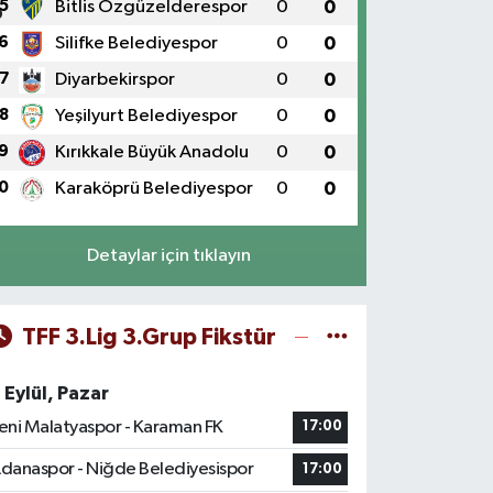
5
Bitlis Özgüzelderespor
0
0
6
Silifke Belediyespor
0
0
7
Diyarbekirspor
0
0
8
Yeşilyurt Belediyespor
0
0
9
Kırıkkale Büyük Anadolu
0
0
0
Karaköprü Belediyespor
0
0
Detaylar için tıklayın
TFF 3.Lig 3.Grup Fikstür
 Eylül, Pazar
eni Malatyaspor - Karaman FK
17:00
danaspor - Niğde Belediyesispor
17:00