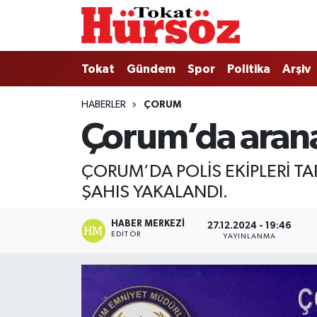
Tokat
Nöbetçi Eczaneler
Tokat
Gündem
Spor
Politika
Arşiv
Türkiye Gündemi
Hava Durumu
HABERLER
ÇORUM
Çorum’da arana
Gündem
Tokat Namaz Vakitleri
Asayiş
Trafik Durumu
ÇORUM’DA POLİS EKİPLERİ T
ŞAHIS YAKALANDI.
Spor
Süper Lig Puan Durumu ve Fikstür
HABER MERKEZI
27.12.2024 - 19:46
Politika
Tüm Manşetler
EDITÖR
YAYINLANMA
Tokat Spor
Son Dakika Haberleri
Eğitim
Haber Arşivi