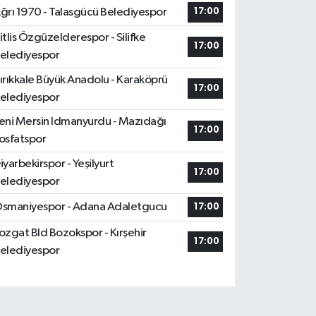
ğrı 1970 - Talasgücü Belediyespor
17:00
itlis Özgüzelderespor - Silifke
17:00
elediyespor
ırıkkale Büyük Anadolu - Karaköprü
17:00
elediyespor
eni Mersin Idmanyurdu - Mazıdağı
17:00
osfatspor
iyarbekirspor - Yeşilyurt
17:00
elediyespor
smaniyespor - Adana Adaletgucu
17:00
ozgat Bld Bozokspor - Kırşehir
17:00
elediyespor