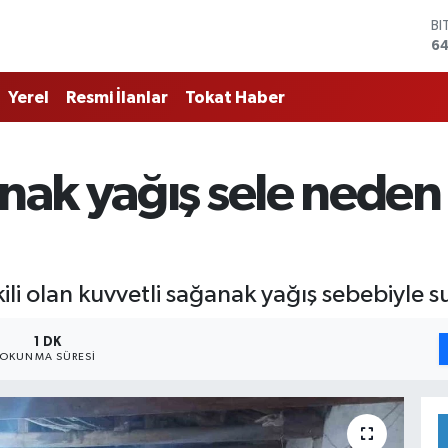
BI
64
D
47
Yerel
Resmi İlanlar
Tokat Haber
E
55
ST
64
ak yağış sele neden 
GR
6
Bİ
13
li olan kuvvetli sağanak yağış sebebiyle s
1 DK
OKUNMA SÜRESI