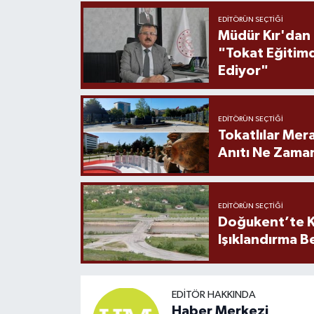
EDITÖRÜN SEÇTIĞI
Müdür Kır'dan
"Tokat Eğitim
Ediyor"
EDITÖRÜN SEÇTIĞI
Tokatlılar Mera
Anıtı Ne Zaman
EDITÖRÜN SEÇTIĞI
Doğukent’te K
Işıklandırma B
EDITÖR HAKKINDA
Haber Merkezi