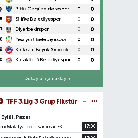
5
Bitlis Özgüzelderespor
0
0
6
Silifke Belediyespor
0
0
7
Diyarbekirspor
0
0
8
Yeşilyurt Belediyespor
0
0
9
Kırıkkale Büyük Anadolu
0
0
0
Karaköprü Belediyespor
0
0
Detaylar için tıklayın
TFF 3.Lig 3.Grup Fikstür
 Eylül, Pazar
eni Malatyaspor - Karaman FK
17:00