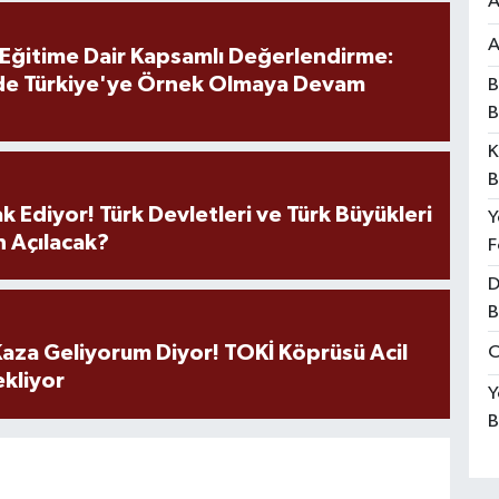
A
A
 Eğitime Dair Kapsamlı Değerlendirme:
de Türkiye'ye Örnek Olmaya Devam
B
B
K
B
k Ediyor! Türk Devletleri ve Türk Büyükleri
Y
 Açılacak?
F
D
B
aza Geliyorum Diyor! TOKİ Köprüsü Acil
O
ekliyor
Y
B