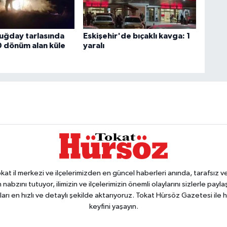
buğday tarlasında
Eskişehir'de bıçaklı kavga: 1
0 dönüm alan küle
yaralı
 il merkezi ve ilçelerimizden en güncel haberleri anında, tarafsız ve e
 nabzını tutuyor, ilimizin ve ilçelerimizin önemli olaylarını sizlerle pay
arı en hızlı ve detaylı şekilde aktarıyoruz. Tokat Hürsöz Gazetesi il
keyfini yaşayın.