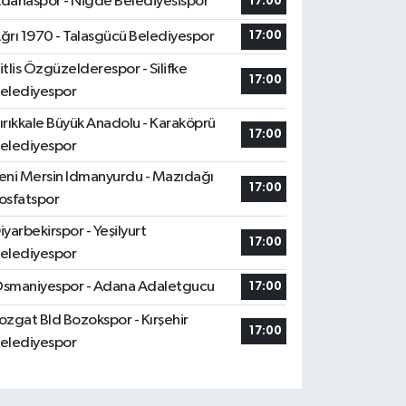
danaspor - Niğde Belediyesispor
17:00
ğrı 1970 - Talasgücü Belediyespor
17:00
itlis Özgüzelderespor - Silifke
17:00
elediyespor
ırıkkale Büyük Anadolu - Karaköprü
17:00
elediyespor
eni Mersin Idmanyurdu - Mazıdağı
17:00
osfatspor
iyarbekirspor - Yeşilyurt
17:00
elediyespor
smaniyespor - Adana Adaletgucu
17:00
ozgat Bld Bozokspor - Kırşehir
17:00
elediyespor