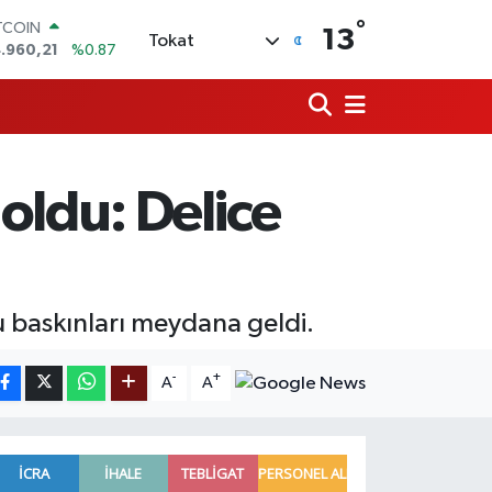
°
TCOIN
13
Tokat
.960,21
%0.87
OLAR
,7436
%0.18
URO
,2510
%0.32
ERLİN
,4811
%0.38
oldu: Delice
AM ALTIN
660.55
%0.03
ST100
.779
%-14
u baskınları meydana geldi.
-
+
A
A