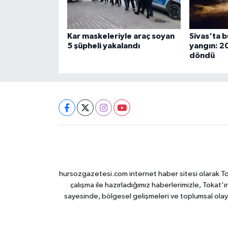
Kar maskeleriyle araç soyan
Sivas'ta 
5 şüpheli yakalandı
yangın: 2
döndü
hursozgazetesi.com internet haber sitesi olarak Tokat
çalışma ile hazırladığımız haberlerimizle, Tokat'ın
sayesinde, bölgesel gelişmeleri ve toplumsal olayl