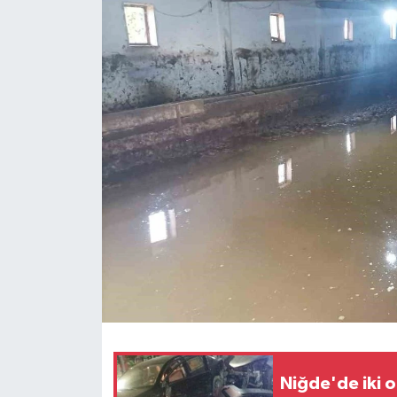
Ekonomi
Sağlık
Tokat Haber
Niğde'de iki o