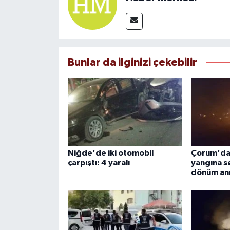
Bunlar da ilginizi çekebilir
Niğde'de iki otomobil
Çorum'da 
çarpıştı: 4 yaralı
yangına s
dönüm anı