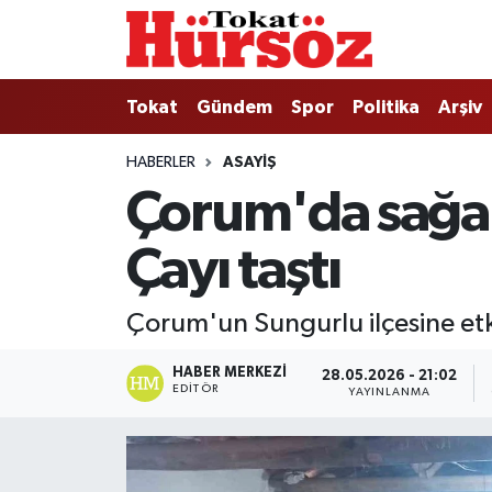
Tokat
Nöbetçi Eczaneler
Tokat
Gündem
Spor
Politika
Arşiv
Türkiye Gündemi
Hava Durumu
HABERLER
ASAYIŞ
Çorum'da sağan
Gündem
Tokat Namaz Vakitleri
Çayı taştı
Asayiş
Trafik Durumu
Spor
Süper Lig Puan Durumu ve Fikstür
Çorum'un Sungurlu ilçesine etki
Politika
Tüm Manşetler
HABER MERKEZI
28.05.2026 - 21:02
EDITÖR
YAYINLANMA
Tokat Spor
Son Dakika Haberleri
Eğitim
Haber Arşivi