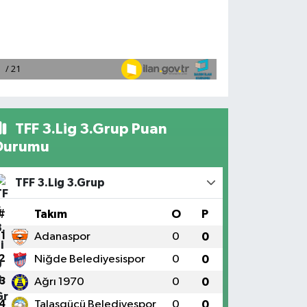
TFF 3.Lig 3.Grup Puan
Durumu
TFF 3.Lig 3.Grup
#
Takım
O
P
1
Adanaspor
0
0
2
Niğde Belediyesispor
0
0
3
Ağrı 1970
0
0
4
Talasgücü Belediyespor
0
0