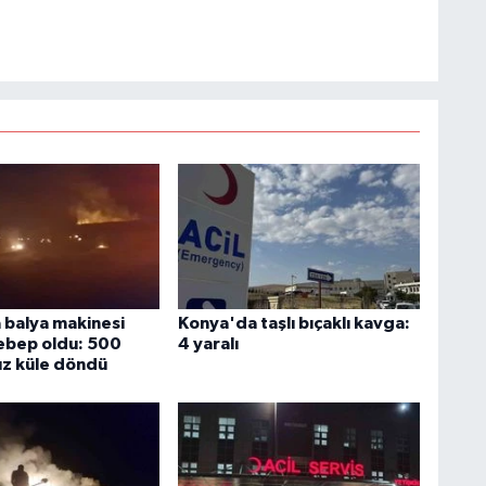
balya makinesi
Konya'da taşlı bıçaklı kavga:
ebep oldu: 500
4 yaralı
z küle döndü