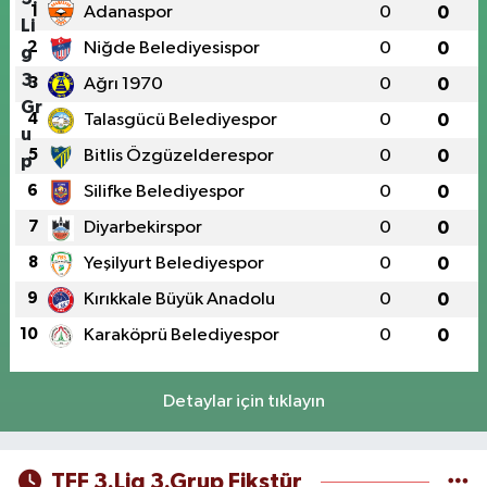
1
Adanaspor
0
0
2
Niğde Belediyesispor
0
0
3
Ağrı 1970
0
0
4
Talasgücü Belediyespor
0
0
5
Bitlis Özgüzelderespor
0
0
6
Silifke Belediyespor
0
0
7
Diyarbekirspor
0
0
8
Yeşilyurt Belediyespor
0
0
9
Kırıkkale Büyük Anadolu
0
0
10
Karaköprü Belediyespor
0
0
Detaylar için tıklayın
TFF 3.Lig 3.Grup Fikstür