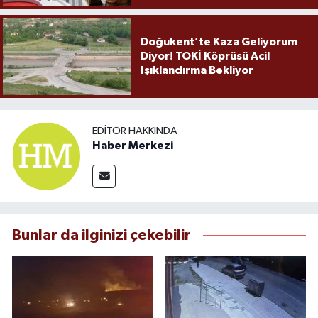
Doğukent’te Kaza Geliyorum
Diyor! TOKİ Köprüsü Acil
Işıklandırma Bekliyor
EDITÖR HAKKINDA
Haber Merkezi
Bunlar da ilginizi çekebilir