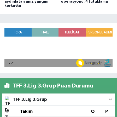
aydınlatan anız yangını
operasyonu: 4 tutuklama
korkuttu
TFF 3.Lig 3.Grup Puan Durumu
TFF 3.Lig 3.Grup
#
Takım
O
P