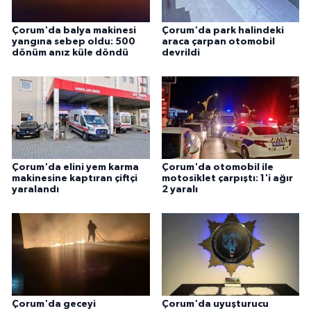
Çorum'da balya makinesi
Çorum'da park halindeki
yangına sebep oldu: 500
araca çarpan otomobil
dönüm anız küle döndü
devrildi
Çorum'da elini yem karma
Çorum'da otomobil ile
makinesine kaptıran çiftçi
motosiklet çarpıştı: 1'i ağır
yaralandı
2 yaralı
Çorum'da geceyi
Çorum'da uyuşturucu