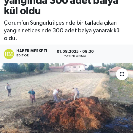
yangında 300 adet balya
kül oldu
Ekonomi
Çorum’un Sungurlu ilçesinde bir tarlada çıkan
Sağlık
yangın neticesinde 300 adet balya yanarak kül
oldu.
Tokat Haber
HABER MERKEZI
01.08.2025 - 09:30
EDITÖR
YAYINLANMA