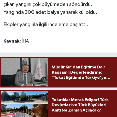
çıkan yangını çok büyümeden söndürdü.
Yangında 300 adet balya yanarak kül oldu.
Ekipler yangınla ilgili inceleme başlattı.
Kaynak:
İHA
Müdür Kır'dan Eğitime Dair
Kapsamlı Değerlendirme:
"Tokat Eğitimde Türkiye'ye
Örnek Olmaya Devam Ediyor"
Tokatlılar Merak Ediyor! Türk
Devletleri ve Türk Büyükleri
Anıtı Ne Zaman Açılacak?